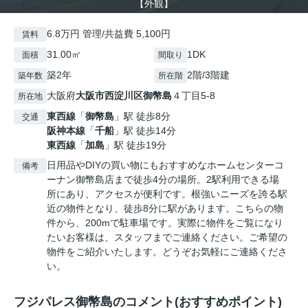
【外観】
6.8万円 管理/共益費 5,100円
賃料
31.00㎡
1DK
面積
間取り
築2年
2階/3階建
築年数
所在階
大阪府
大阪市西淀川区
御幣島
４丁目5-8
所在地
東西線
「
御幣島
」駅 徒歩8分
交通
阪神本線
「
千船
」駅 徒歩14分
東西線
「
加島
」駅 徒歩19分
日用品やDIYの買い物にもおすすめなホームセンターコ
備考
ーナン御幣島店まで徒歩4分の場所。2駅利用できる場
所にあり、アクセスが便利です。根強いニーズを誇る駅
近の物件となり、徒歩8分に駅があります。こちらの物
件から、200mで駐車場です。実際に物件をご覧になり
たいお客様は、スタッフまでご連絡ください。ご希望の
物件をご紹介いたします。どうぞお気軽にご連絡くださ
い。
フジパレス御幣島のコメント(おすすめポイント)