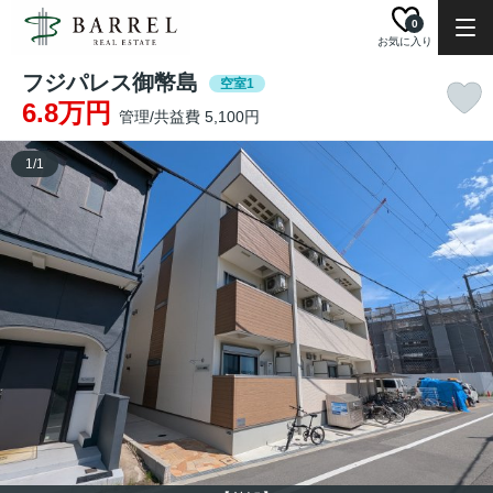
0
お気に入り
フジパレス御幣島
空室1
6.8万円
管理/共益費 5,100円
1
/
1