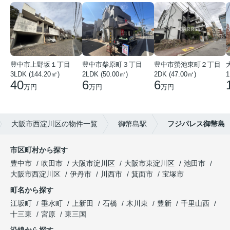
豊中市上野坂１丁目
豊中市柴原町３丁目
豊中市螢池東町２丁目
3LDK (144.20㎡)
2LDK (50.00㎡)
2DK (47.00㎡)
40
6
6
万円
万円
万円
大阪市西淀川区の物件一覧
御幣島駅
フジパレス御幣島
市区町村から探す
豊中市
吹田市
大阪市淀川区
大阪市東淀川区
池田市
大阪市西淀川区
伊丹市
川西市
箕面市
宝塚市
町名から探す
江坂町
垂水町
上新田
石橋
木川東
豊新
千里山西
十三東
宮原
東三国
沿線から探す