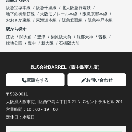
阪急宝塚本線
阪急千里線
北大阪急行電鉄
地下鉄御堂筋線
大阪モノレール本線
阪急京都本線
おおさか東線
東海道本線
阪急箕面線
阪急神戸本線
駅から探す
江坂
関大前
豊津
柴原阪大前
服部天神
曽根
緑地公園
豊中
新大阪
石橋阪大前
株式会社BARREL（西中島南方店）
電話をする
お問い合わせ
〒532-0011
大阪府大阪市淀川区西中島４丁目3-21 NLCセントラルビル 201
営業時間：
10：00～19：00
定休日：
水曜日