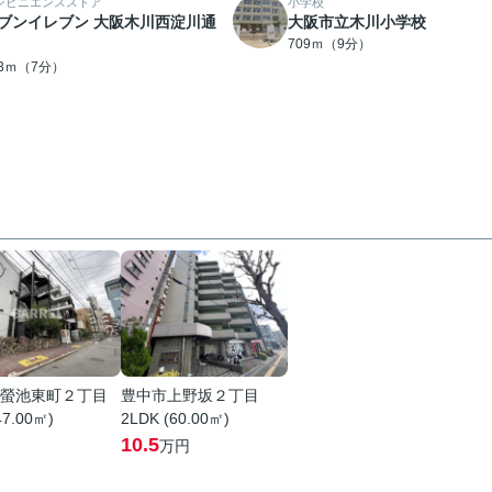
ンビニエンスストア
小学校
ブンイレブン 大阪木川西淀川通
大阪市立木川小学校
709ｍ（9分）
93ｍ（7分）
螢池東町２丁目
豊中市上野坂２丁目
47.00㎡)
2LDK (60.00㎡)
10.5
万円