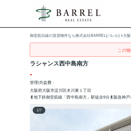
御堂筋沿線の賃貸物件なら株式会社BARREL(バレル)
大阪
この物
ラシャンス西中島南方
-
管理/共益費 -
大阪府
大阪市淀川区
木川東
１丁目
地下鉄御堂筋線「西中島南方」駅徒歩9分
阪急神戸
1
/
7