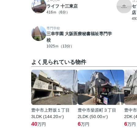
スーパー
コ
ライフ 十三東店
セ
416ｍ（6分）
店
4
専門学校
三幸学園 大阪医療秘書福祉専門学
校
1025ｍ（13分）
よく見られている物件
豊中市上野坂１丁目
豊中市柴原町３丁目
豊中市
3LDK (144.20㎡)
2LDK (50.00㎡)
2DK (
40
6
6
万円
万円
万円