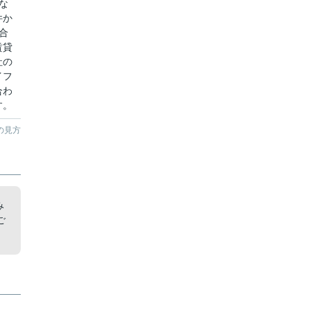
な
件か
合
賃貸
社の
イフ
合わ
す。
の見方
み
ご