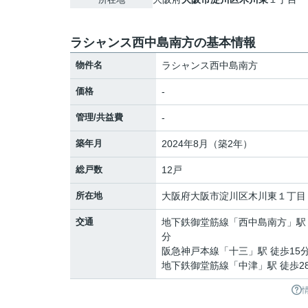
ラシャンス西中島南方の基本情報
物件名
ラシャンス西中島南方
価格
-
管理/共益費
-
築年月
2024年8月（築2年）
総戸数
12戸
所在地
大阪府
大阪市淀川区
木川東
１丁目
交通
地下鉄御堂筋線
「
西中島南方
」駅
分
阪急神戸本線
「
十三
」駅 徒歩15
地下鉄御堂筋線
「
中津
」駅 徒歩2