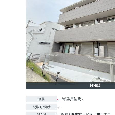
【外観】
-
管理/共益費
-
価格
-/-
間取り/面積
大阪府
大阪市淀川区
木川東
１丁目
所在地