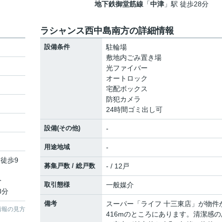
地下鉄御堂筋線
「
中津
」駅 徒歩28分
ラシャンス西中島南方の詳細情報
設備条件
駐輪場
敷地内ごみ置き場
光ファイバー
オートロック
宅配ボックス
防犯カメラ
24時間ゴミ出し可
設備(その他)
-
用途地域
-
 徒歩9
募集戸数 / 総戸数
- / 12戸
分
取引態様
一般媒介
8分
備考
スーパー「ライフ 十三東店」が物件
情報の見方
416mのところにあります。清潔感の