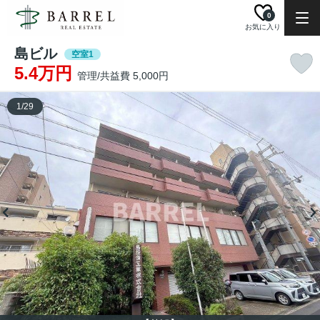
0
お気に入り
島ビル
空室1
5.4万円
管理/共益費 5,000円
1
/
29