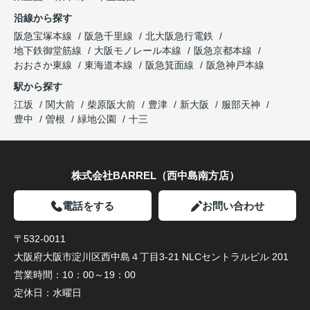
沿線から探す
阪急宝塚本線
阪急千里線
北大阪急行電鉄
地下鉄御堂筋線
大阪モノレール本線
阪急京都本線
おおさか東線
東海道本線
阪急箕面線
阪急神戸本線
駅から探す
江坂
関大前
柴原阪大前
豊津
新大阪
服部天神
豊中
曽根
緑地公園
十三
株式会社BARREL（西中島南方店）
電話をする
お問い合わせ
〒532-0011
大阪府大阪市淀川区西中島４丁目3-21 NLCセントラルビル 201
営業時間：
10：00～19：00
定休日：
水曜日