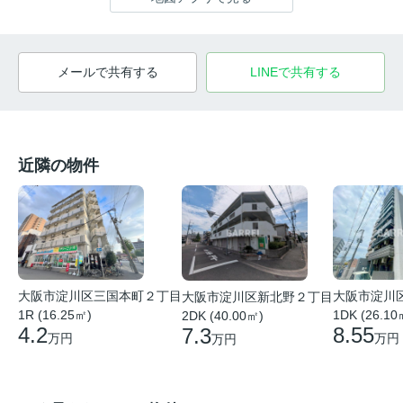
メールで共有する
LINEで共有する
近隣の物件
大阪市淀川
大阪市淀川区三国本町２丁目
大阪市淀川区新北野２丁目
1DK (26.10
1R (16.25㎡)
2DK (40.00㎡)
8.55
4.2
7.3
万円
万円
万円