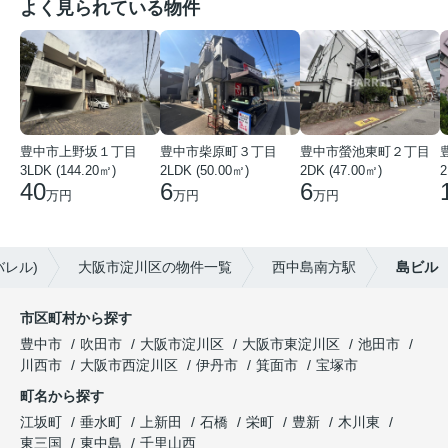
よく見られている物件
豊中市上野坂１丁目
豊中市柴原町３丁目
豊中市螢池東町２丁目
3LDK (144.20㎡)
2LDK (50.00㎡)
2DK (47.00㎡)
2
40
6
6
万円
万円
万円
バレル)
大阪市淀川区の物件一覧
西中島南方駅
島ビル
市区町村から探す
豊中市
吹田市
大阪市淀川区
大阪市東淀川区
池田市
川西市
大阪市西淀川区
伊丹市
箕面市
宝塚市
町名から探す
江坂町
垂水町
上新田
石橋
栄町
豊新
木川東
東三国
東中島
千里山西