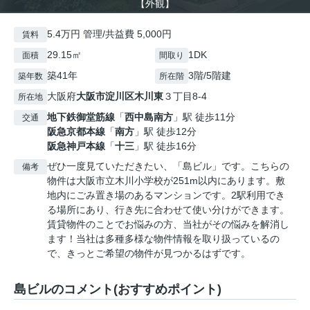
【外観】
5.4万円 管理/共益費 5,000円
賃料
29.15㎡
1DK
面積
間取り
築41年
3階/5階建
築年数
所在階
大阪府
大阪市淀川区
木川東
３丁目8-4
所在地
地下鉄御堂筋線
「
西中島南方
」駅 徒歩11分
交通
阪急京都本線
「
南方
」駅 徒歩12分
阪急神戸本線
「
十三
」駅 徒歩16分
ぜひ一度見ていただきたい、「島ビル」です。こちらの
備考
物件は大阪市立木川小学校が251m以内にあります。敷
地内にごみ置き場のあるマンションです。2駅利用でき
る場所にあり、行き先に合わせて使い分けができます。
賃貸物件のことでお悩みの方、当社がその悩みを解消し
ます！当社は多種多様な物件情報を取り扱っているの
で、きっとご希望の物件が見つかるはずです。
島ビルのコメント(おすすめポイント)