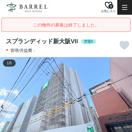
0
お気に入り
この物件の募集は終了しました。
スプランディッド新大阪VII
空室0
-
管理/共益費 -
1
/
5