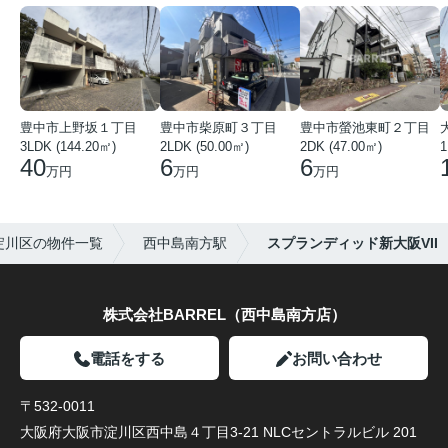
豊中市上野坂１丁目
豊中市柴原町３丁目
豊中市螢池東町２丁目
3LDK (144.20㎡)
2LDK (50.00㎡)
2DK (47.00㎡)
40
6
6
万円
万円
万円
淀川区の物件一覧
西中島南方駅
スプランディッド新大阪VII
株式会社BARREL（西中島南方店）
電話をする
お問い合わせ
〒532-0011
大阪府大阪市淀川区西中島４丁目3-21 NLCセントラルビル 201