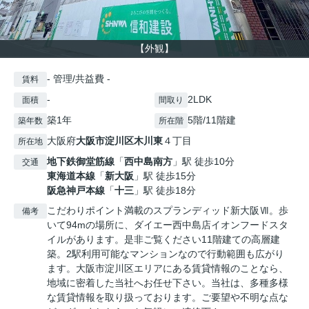
【外観】
- 管理/共益費 -
賃料
-
2LDK
面積
間取り
築1年
5階/11階建
築年数
所在階
大阪府
大阪市淀川区
木川東
４丁目
所在地
地下鉄御堂筋線
「
西中島南方
」駅 徒歩10分
交通
東海道本線
「
新大阪
」駅 徒歩15分
阪急神戸本線
「
十三
」駅 徒歩18分
こだわりポイント満載のスプランディッド新大阪Ⅶ。歩
備考
いて94mの場所に、ダイエー西中島店イオンフードスタ
イルがあります。是非ご覧ください11階建ての高層建
築。2駅利用可能なマンションなので行動範囲も広がり
ます。大阪市淀川区エリアにある賃貸情報のことなら、
地域に密着した当社へお任せ下さい。当社は、多種多様
な賃貸情報を取り扱っております。ご要望や不明な点な