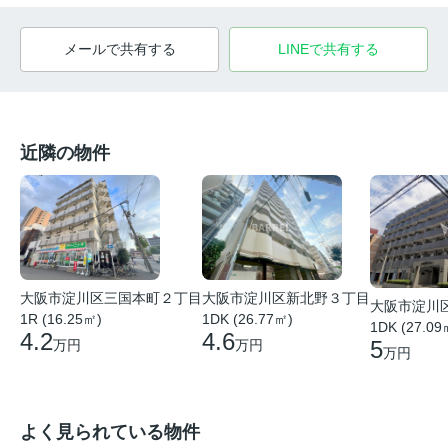
メールで共有する
LINEで共有する
近隣の物件
大阪市淀川区新北野３丁目
大阪市淀川区三国本町２丁目
大阪市淀川
1DK (26.77㎡)
1R (16.25㎡)
1DK (27.09
4.6
4.2
5
万円
万円
万円
よく見られている物件