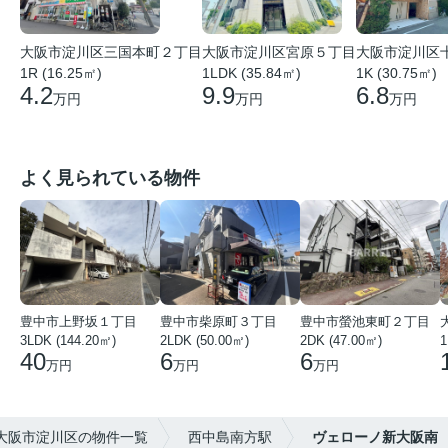
大阪市淀川区宮原５丁目
大阪市淀川区三国本町２丁目
大阪市淀川区
1LDK (35.84㎡)
1R (16.25㎡)
1K (30.75㎡)
9.9
4.2
6.8
万円
万円
万円
よく見られている物件
豊中市上野坂１丁目
豊中市柴原町３丁目
豊中市螢池東町２丁目
3LDK (144.20㎡)
2LDK (50.00㎡)
2DK (47.00㎡)
40
6
6
万円
万円
万円
大阪市淀川区の物件一覧
西中島南方駅
ヴェローノ新大阪南