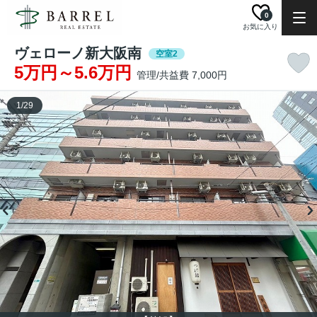
0
お気に入り
ヴェローノ新大阪南
空室2
5万円～5.6万円
管理/共益費 7,000円
1
/
29