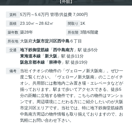
【外観】
5万円～5.6万円 管理/共益費 7,000円
賃料
23.10㎡～28.62㎡
1K
面積
間取り
築28年
3階/6階建
築年数
所在階
大阪府
大阪市淀川区
西中島
６丁目
所在地
地下鉄御堂筋線
「
西中島南方
」駅 徒歩5分
交通
東海道本線
「
新大阪
」駅 徒歩11分
阪急京都本線
「
崇禅寺
」駅 徒歩19分
当社イチオシの物件の「ヴェローノ新大阪南」。ぜひ一
備考
度ご覧ください。「ヴェローノ新大阪南」のここがイチ
オシ。共用部には敷地内ごみ置き場・エレベータなどが
揃っております。駅まで歩いてアクセスできる、徒歩5
分の距離に立地する物件です。こちらの物件はマンショ
ンです。周辺環境にこだわる方にご紹介したいのが大阪
市淀川区エリアです。当社では、特に地下鉄御堂筋線西
中島南方周辺の物件情報も取り揃えておりますので、お
気軽にお問い合わせ下さい。