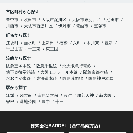
市区町村から探す
豊中市
吹田市
大阪市淀川区
大阪市東淀川区
池田市
川西市
大阪市西淀川区
伊丹市
箕面市
宝塚市
町名から探す
江坂町
垂水町
上新田
石橋
栄町
木川東
豊新
千里山西
十三東
東三国
沿線から探す
阪急宝塚本線
阪急千里線
北大阪急行電鉄
地下鉄御堂筋線
大阪モノレール本線
阪急京都本線
おおさか東線
東海道本線
阪急箕面線
阪急神戸本線
駅から探す
江坂
関大前
柴原阪大前
豊津
服部天神
新大阪
曽根
緑地公園
豊中
十三
株式会社BARREL（西中島南方店）