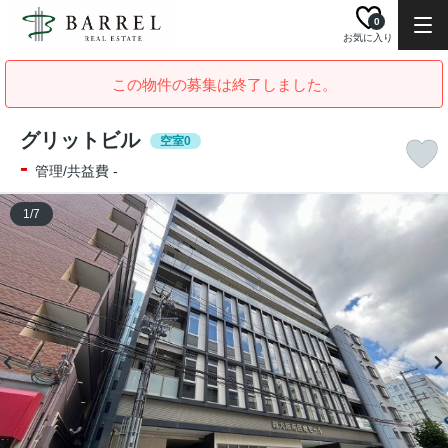
0
お気に入り
この物件の募集は終了しました。
グリットビル
空室0
-
管理/共益費 -
1
/
7