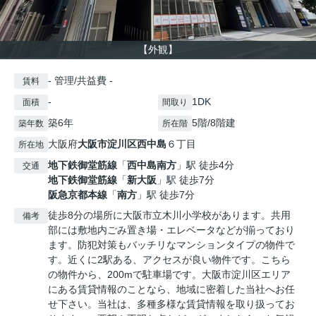
【外観】
- 管理/共益費 -
賃料
-
1DK
面積
間取り
築6年
5階/8階建
築年数
所在階
大阪府
大阪市淀川区
西中島
６丁目
所在地
地下鉄御堂筋線
「
西中島南方
」駅 徒歩4分
交通
地下鉄御堂筋線
「
新大阪
」駅 徒歩7分
阪急京都本線
「
南方
」駅 徒歩7分
徒歩8分の場所に大阪市立木川小学校があります。共用
備考
部には敷地内ごみ置き場・エレベータなどが揃っており
ます。防犯対策もバッチリなマンションタイプの物件で
す。近くに2駅ある、アクセスが良い物件です。こちら
の物件から、200mで駐車場です。大阪市淀川区エリア
にある賃貸情報のことなら、地域に密着した当社へお任
せ下さい。当社は、多種多様な賃貸情報を取り扱ってお