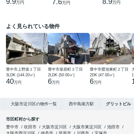
9.9
8.9
7.6
万円
万円
万円
よく見られている物件
豊中市上野坂１丁目
豊中市柴原町３丁目
豊中市螢池東町２丁目
3LDK (144.20㎡)
2LDK (50.00㎡)
2DK (47.00㎡)
40
6
6
万円
万円
万円
大阪市淀川区の物件一覧
西中島南方駅
グリットビル
市区町村から探す
豊中市
吹田市
大阪市淀川区
大阪市東淀川区
池田市
大阪市西淀川区
伊丹市
箕面市
川西市
宝塚市