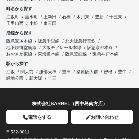
町名から探す
江坂町
垂水町
上新田
石橋
木川東
豊新
十三東
千里山西
小松
東三国
沿線から探す
阪急宝塚本線
阪急千里線
北大阪急行電鉄
地下鉄御堂筋線
大阪モノレール本線
阪急京都本線
おおさか東線
東海道本線
阪急箕面線
阪急神戸本線
駅から探す
江坂
関大前
服部天神
豊津
柴原阪大前
曽根
豊中
緑地公園
新大阪
十三
株式会社BARREL（西中島南方店）
電話をする
お問い合わせ
〒532-0011