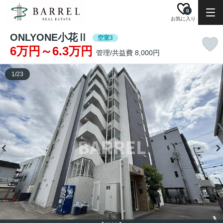
0
お気に入り
ONLYONE小花Ⅱ
空室3
6万円～6.3万円
管理/共益費 8,000円
1
/
23