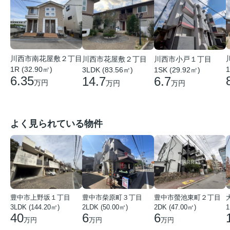
川西市南花屋敷２丁目
川西市小戸１丁目
川西市花屋敷２丁目
1R (32.90㎡)
1
1SK (29.92㎡)
3LDK (83.56㎡)
6.35
6.7
14.7
万円
万円
万円
よく見られている物件
豊中市上野坂１丁目
豊中市柴原町３丁目
豊中市螢池東町２丁目
3LDK (144.20㎡)
2LDK (50.00㎡)
2DK (47.00㎡)
40
6
6
万円
万円
万円