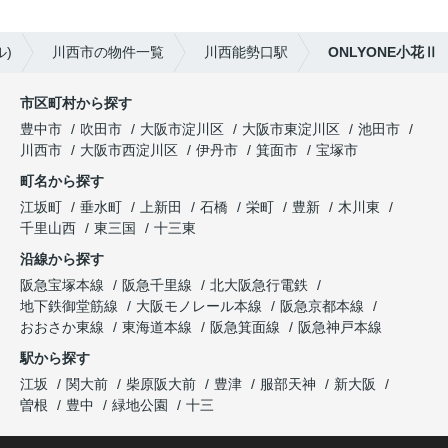
)
川西市の物件一覧
川西能勢口駅
ONLYONE小花Ⅱ
市区町村から探す
豊中市
吹田市
大阪市淀川区
大阪市東淀川区
池田市
川西市
大阪市西淀川区
伊丹市
箕面市
宝塚市
町名から探す
江坂町
垂水町
上新田
石橋
栄町
豊新
木川東
千里山西
東三国
十三東
沿線から探す
阪急宝塚本線
阪急千里線
北大阪急行電鉄
地下鉄御堂筋線
大阪モノレール本線
阪急京都本線
おおさか東線
東海道本線
阪急箕面線
阪急神戸本線
駅から探す
江坂
関大前
柴原阪大前
豊津
服部天神
新大阪
曽根
豊中
緑地公園
十三