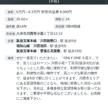
【外観】
6万円～6.3万円 管理/共益費 8,000円
賃料
25.02㎡
1K
面積
間取り
築14年
3階/8階建
築年数
所在階
兵庫県
川西市
小花
１丁目12-13
所在地
阪急宝塚本線
「
川西能勢口
」駅 徒歩5分
交通
福知山線
「
川西池田
」駅 徒歩9分
阪急宝塚本線
「
雲雀丘花屋敷
」駅 徒歩19分
ぜひ一度見ていただきたい、「ONLY ONE 小花Ⅱ」で
備考
す。近くにはローソン 川西小花一丁目店(徒歩3分)があ
りちょっとした買い物に便利です。利用可能な駅が2駅
あり、利便性の高い物件です。高ニーズな駅近の物件
で、徒歩5分で駅に行くことができます。川西市エリア
にある賃貸情報のことなら、地域に密着した当社へお任
せ下さい。当社は、多種多様な賃貸情報を取り扱ってお
ります。ご要望や不明な点などございましたら、お気軽
にご連絡下さい。