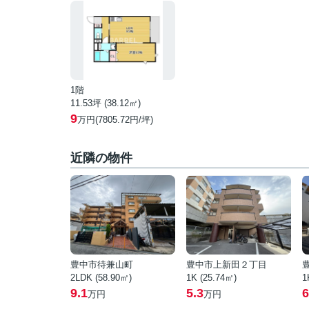
1階
11.53坪 (38.12㎡)
9
万円(7805.72円/坪)
近隣の物件
豊中市待兼山町
豊中市上新田２丁目
2LDK (58.90㎡)
1K (25.74㎡)
1
9.1
5.3
6
万円
万円