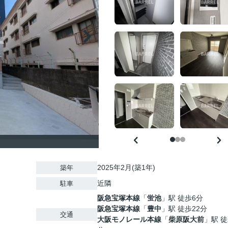
2025年2月(築1年)
築年
近隣
駐車
阪急宝塚本線
「
蛍池
」駅 徒歩6分
阪急宝塚本線
「
豊中
」駅 徒歩22分
交通
大阪モノレール本線
「
柴原阪大前
」駅 徒