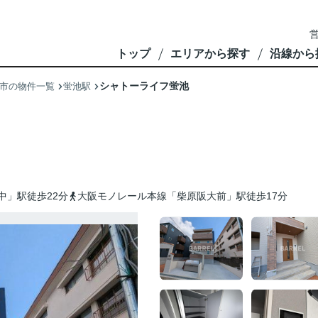
営
トップ
エリアから探す
沿線から
シャトーライフ蛍池
市の物件一覧
蛍池駅
中」駅徒歩22分
大阪モノレール本線「柴原阪大前」駅徒歩17分