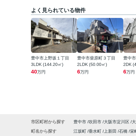
よく見られている物件
豊中市上野坂１丁目
豊中市柴原町３丁目
豊中市
3LDK (144.20㎡)
2LDK (50.00㎡)
2DK (
40
6
6
万円
万円
万円
市区町村から探す
豊中市
吹田市
大阪市淀川区
大
町名から探す
江坂町
垂水町
上新田
石橋
栄