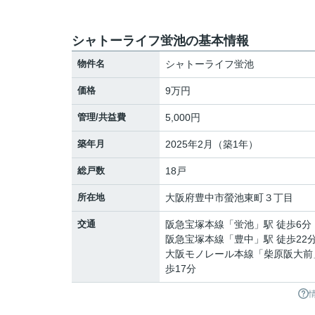
シャトーライフ蛍池の基本情報
物件名
シャトーライフ蛍池
価格
9万円
管理/共益費
5,000円
築年月
2025年2月（築1年）
総戸数
18戸
所在地
大阪府
豊中市
螢池東町
３丁目
交通
阪急宝塚本線
「
蛍池
」駅 徒歩6分
阪急宝塚本線
「
豊中
」駅 徒歩22
大阪モノレール本線
「
柴原阪大前
歩17分