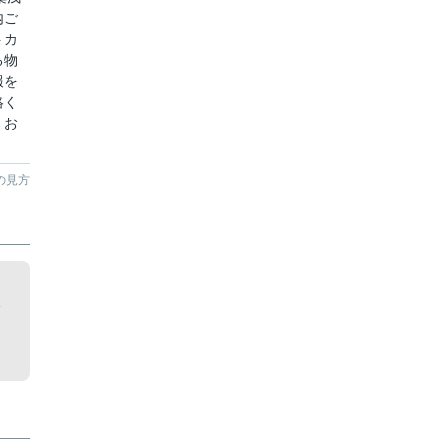
内ご
トカ
る物
報を
絡く
くお
の見方
フ