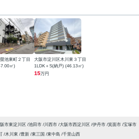
螢池東町２丁目
大阪市淀川区木川東３丁目
47.00㎡)
1LDK＋S(納戸) (46.13㎡)
15
万円
阪市東淀川区
池田市
川西市
大阪市西淀川区
伊丹市
箕面市
宝塚市
町
木川東
豊新
東三国
東中島
千里山西