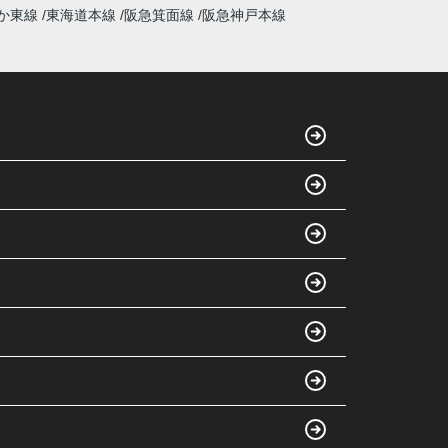
か東線
東海道本線
阪急箕面線
阪急神戸本線