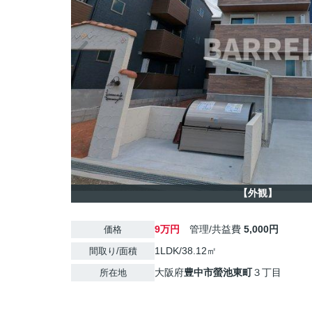
【外観】
9万円
管理/共益費
5,000円
価格
1LDK/38.12㎡
間取り/面積
大阪府
豊中市
螢池東町
３丁目
所在地