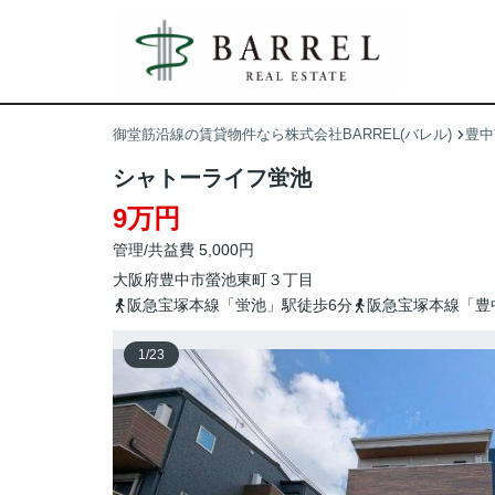
御堂筋沿線の賃貸物件なら株式会社BARREL(バレル)
豊中
シャトーライフ蛍池
9万円
管理/共益費 5,000円
大阪府
豊中市
螢池東町
３丁目
阪急宝塚本線「蛍池」駅徒歩6分
阪急宝塚本線「豊
1
/
23