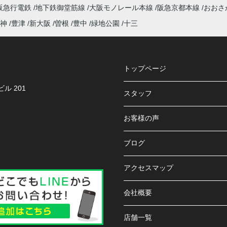
阪急行電鉄
地下鉄御堂筋線
大阪モノレール本線
阪急京都本線
おおさ
神
豊津
新大阪
曽根
豊中
緑地公園
十三
トップページ
ル 201
スタッフ
お客様の声
ブログ
アクセスマップ
会社概要
店舗一覧