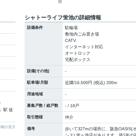
分
シャトーライフ蛍池の詳細情報
設備条件
駐輪場
敷地内ごみ置き場
CATV
インターネット対応
オートロック
宅配ボックス
設備(その他)
-
駐車場/月額
近隣/16,500円 (税込) 200m
用途地域
-
分
募集戸数 / 総戸数
- / 18戸
」駅 徒
取引態様
仲介
情報の見方
備考
歩いて327mの場所に、阪急OASIS(
シス) 蛍ヶ池店があります。築1年の