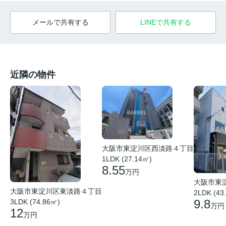
メールで共有する
LINEで共有する
近隣の物件
大阪市東淀川区西淡路４丁目
1LDK (27.14㎡)
8.55
万円
大阪市東
大阪市東淀川区東淡路４丁目
2LDK (43
9.8
3LDK (74.86㎡)
万円
12
万円