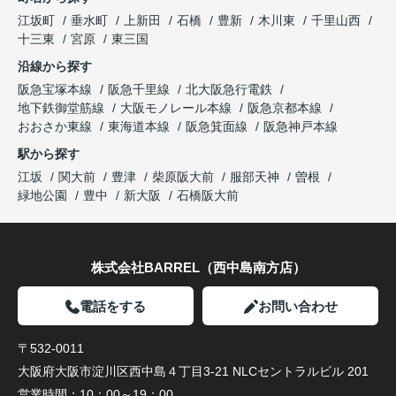
江坂町
垂水町
上新田
石橋
豊新
木川東
千里山西
十三東
宮原
東三国
沿線から探す
阪急宝塚本線
阪急千里線
北大阪急行電鉄
地下鉄御堂筋線
大阪モノレール本線
阪急京都本線
おおさか東線
東海道本線
阪急箕面線
阪急神戸本線
駅から探す
江坂
関大前
豊津
柴原阪大前
服部天神
曽根
緑地公園
豊中
新大阪
石橋阪大前
株式会社BARREL（西中島南方店）
電話をする
お問い合わせ
〒532-0011
大阪府大阪市淀川区西中島４丁目3-21 NLCセントラルビル 201
営業時間：
10：00～19：00