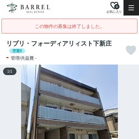
0
お気に入り
この物件の募集は終了しました。
リブリ・フォーディアリィスト下新庄
空室0
-
管理/共益費 -
1
/
1