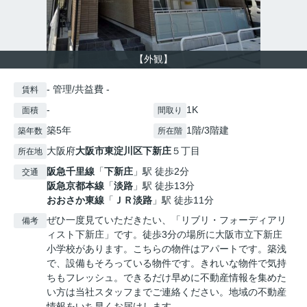
【外観】
- 管理/共益費 -
賃料
-
1K
面積
間取り
築5年
1階/3階建
築年数
所在階
大阪府
大阪市東淀川区
下新庄
５丁目
所在地
阪急千里線
「
下新庄
」駅 徒歩2分
交通
阪急京都本線
「
淡路
」駅 徒歩13分
おおさか東線
「
ＪＲ淡路
」駅 徒歩11分
ぜひ一度見ていただきたい、「リブリ・フォーディアリ
備考
ィスト下新庄」です。徒歩3分の場所に大阪市立下新庄
小学校があります。こちらの物件はアパートです。築浅
で、設備もそろっている物件です。きれいな物件で気持
ちもフレッシュ。できるだけ早めに不動産情報を集めた
い方は当社スタッフまでご連絡ください。地域の不動産
情報をいち早くお届けします。