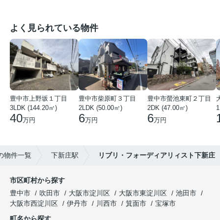
よく見られている物件
豊中市上野坂１丁目
豊中市柴原町３丁目
豊中市螢池東町２丁目
3LDK (144.20㎡)
2LDK (50.00㎡)
2DK (47.00㎡)
40
6
6
万円
万円
万円
の物件一覧
下新庄駅
リブリ・フォーディアリィスト下新庄
市区町村から探す
豊中市
吹田市
大阪市淀川区
大阪市東淀川区
池田市
大阪市西淀川区
伊丹市
川西市
箕面市
宝塚市
町名から探す