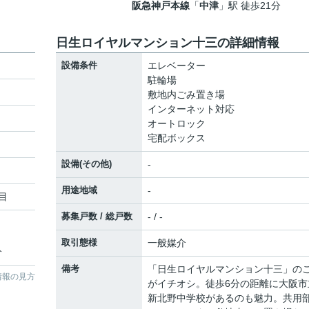
阪急神戸本線
「
中津
」駅 徒歩21分
日生ロイヤルマンション十三の詳細情報
設備条件
エレベーター
駐輪場
敷地内ごみ置き場
インターネット対応
オートロック
宅配ボックス
設備(その他)
-
用途地域
-
目
募集戸数 / 総戸数
- / -
取引態様
一般媒介
分
備考
「日生ロイヤルマンション十三」の
情報の見方
がイチオシ。徒歩6分の距離に大阪市
新北野中学校があるのも魅力。共用