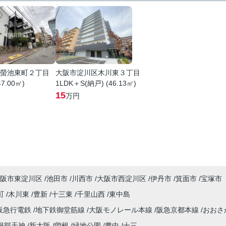
螢池東町２丁目
大阪市淀川区木川東３丁目
47.00㎡)
1LDK＋S(納戸) (46.13㎡)
15
万円
阪市東淀川区
池田市
川西市
大阪市西淀川区
伊丹市
箕面市
宝塚市
町
木川東
豊新
十三東
千里山西
東中島
阪急行電鉄
地下鉄御堂筋線
大阪モノレール本線
阪急京都本線
おおさ
服部天神
新大阪
曽根
緑地公園
豊中
十三