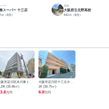
ーパー
高校
務スーパー 十三店
大阪府立北野高校
72ｍ（4分）
442ｍ（6分）
大阪市淀川区木川東１丁目
大阪市淀川区十三元今里１丁目
LDK (35.86㎡)
1K (30.75㎡)
3.6
6.8
万円
万円