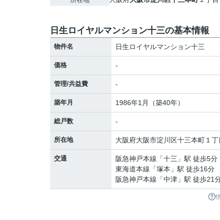
日生ロイヤルマンション十三の基本情報
物件名
日生ロイヤルマンション十三
価格
-
管理/共益費
-
築年月
1986年1月（築40年）
総戸数
-
所在地
大阪府
大阪市淀川区
十三本町
１丁
交通
阪急神戸本線
「
十三
」駅 徒歩5分
東海道本線
「
塚本
」駅 徒歩16分
阪急神戸本線
「
中津
」駅 徒歩21