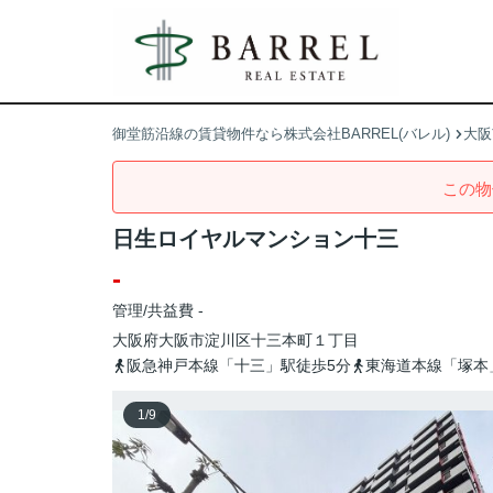
御堂筋沿線の賃貸物件なら株式会社BARREL(バレル)
大阪
この物
日生ロイヤルマンション十三
-
管理/共益費 -
大阪府
大阪市淀川区
十三本町
１丁目
阪急神戸本線「十三」駅徒歩5分
東海道本線「塚本
1
/
9