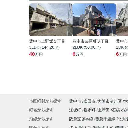
豊中市上野坂１丁目
豊中市柴原町３丁目
豊中市
3LDK (144.20㎡)
2LDK (50.00㎡)
2DK (
40
6
6
万円
万円
万円
市区町村から探す
豊中市
吹田市
大阪市淀川区
大
町名から探す
江坂町
垂水町
上新田
石橋
栄
沿線から探す
阪急宝塚本線
阪急千里線
北大
駅から探す
江坂
関大前
柴原阪大前
豊津