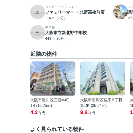
コンビニエンスストア
ス
ファミリーマート 北野高校前店
業
116ｍ（2分）
2
中学校
大阪市立新北野中学校
448ｍ（6分）
近隣の物件
大阪市淀川区三国本町２丁目
大阪市淀川区宮原５丁目
1R (16.25㎡)
1LDK (35.84㎡)
1
4.2
9.9
1
万円
万円
よく見られている物件