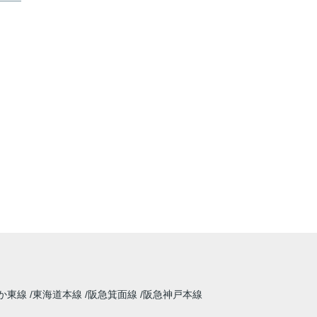
か東線
東海道本線
阪急箕面線
阪急神戸本線