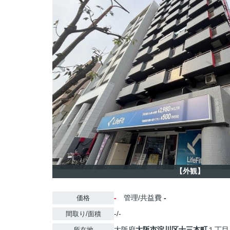
【外観】
-
管理/共益費
-
価格
-/-
間取り/面積
大阪府
大阪市淀川区
十三本町
１丁目
所在地