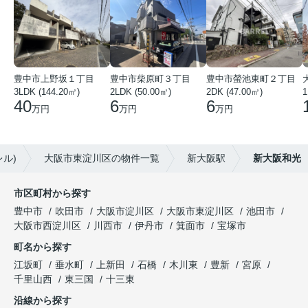
豊中市上野坂１丁目
豊中市柴原町３丁目
豊中市螢池東町２丁目
3LDK (144.20㎡)
2LDK (50.00㎡)
2DK (47.00㎡)
40
6
6
万円
万円
万円
ル)
大阪市東淀川区の物件一覧
新大阪駅
新大阪和光
市区町村から探す
豊中市
吹田市
大阪市淀川区
大阪市東淀川区
池田市
大阪市西淀川区
川西市
伊丹市
箕面市
宝塚市
町名から探す
江坂町
垂水町
上新田
石橋
木川東
豊新
宮原
千里山西
東三国
十三東
沿線から探す