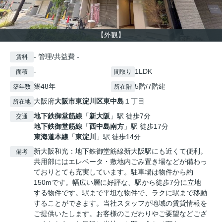
【外観】
- 管理/共益費 -
賃料
-
1LDK
面積
間取り
築48年
5階/7階建
築年数
所在階
大阪府
大阪市東淀川区
東中島
１丁目
所在地
地下鉄御堂筋線
「
新大阪
」駅 徒歩7分
交通
地下鉄御堂筋線
「
西中島南方
」駅 徒歩17分
東海道本線
「
東淀川
」駅 徒歩14分
新大阪和光：地下鉄御堂筋線新大阪駅にも近くて便利。
備考
共用部にはエレベータ・敷地内ごみ置き場などが備わっ
ておりとても充実しています。駐車場は物件から約
150mです。幅広い層に好評な、駅から徒歩7分に立地
する物件です。駅まで平坦な物件で、ラクに駅まで移動
することができます。当社スタッフが地域の賃貸情報を
ご提供いたします。お客様のこだわりやご要望などござ