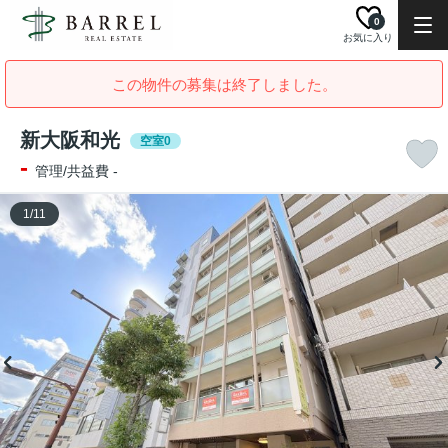
0
お気に入り
この物件の募集は終了しました。
新大阪和光
空室0
-
管理/共益費 -
1
/
11