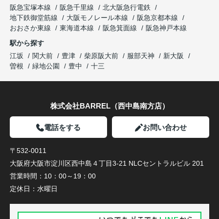
阪急宝塚本線
阪急千里線
北大阪急行電鉄
地下鉄御堂筋線
大阪モノレール本線
阪急京都本線
おおさか東線
東海道本線
阪急箕面線
阪急神戸本線
駅から探す
江坂
関大前
豊津
柴原阪大前
服部天神
新大阪
曽根
緑地公園
豊中
十三
株式会社BARREL（西中島南方店）
電話をする
お問い合わせ
〒532-0011
大阪府大阪市淀川区西中島４丁目3-21 NLCセントラルビル 201
営業時間：
10：00～19：00
定休日：
水曜日