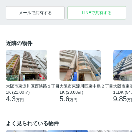
メールで共有する
LINEで共有する
近隣の物件
大阪市東
大阪市東淀川区西淡路１丁目
大阪市東淀川区東中島２丁目
1LDK (54
1K (21.00㎡)
1K (23.08㎡)
9.85
4.3
5.6
万
万円
万円
よく見られている物件