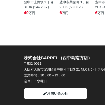
豊中市上野坂１丁目
豊中市柴原町３丁目
豊中市
3LDK (144.20㎡)
2LDK (50.00㎡)
2DK (
40
6
6
万円
万円
万円
株式会社BARREL（西中島南方店）
〒532-0011
大阪府大阪市淀川区西中島４丁目3-21 NLCセントラルビ
営業時間：
10：00～19：00
定休日：
水曜日
お問い合わせ