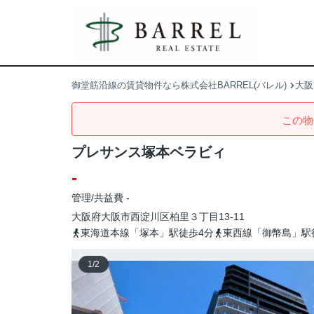
御堂筋沿線の賃貸物件なら株式会社BARREL(バレル)
大阪
この物
プレサンス塚本ベラビィ
-
管理/共益費 -
大阪府
大阪市西淀川区
柏里
３丁目13-11
東海道本線「塚本」駅徒歩4分
東西線「御幣島」駅
1
/
2