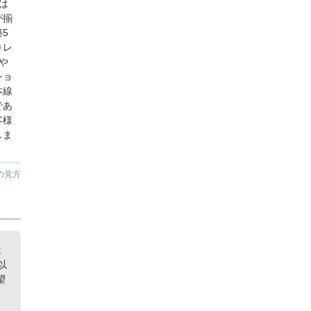
は
が揃
5
キレ
や
ショ
本線
であ
客様
しま
の見方
は
以
望