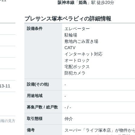
阪神本線
「
姫島
」駅 徒歩20分
プレサンス塚本ベラビィの詳細情報
設備条件
エレベーター
駐輪場
敷地内ごみ置き場
CATV
インターネット対応
オートロック
宅配ボックス
防犯カメラ
設備(その他)
-
3-11
用途地域
-
募集戸数 / 総戸数
- / -
取引態様
仲介
情報の見方
備考
スーパー「ライフ塚本店」が物件か