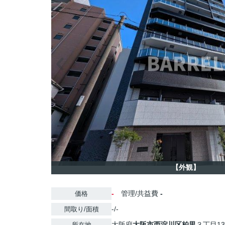
【外観】
-
管理/共益費
-
価格
-/-
間取り/面積
大阪府
大阪市西淀川区
柏里
３丁目13
所在地