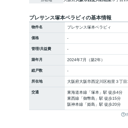
プレサンス塚本ベラビィの基本情報
物件名
プレサンス塚本ベラビィ
価格
-
管理/共益費
-
築年月
2024年7月（築2年）
総戸数
-
所在地
大阪府
大阪市西淀川区
柏里
３丁目1
交通
東海道本線
「
塚本
」駅 徒歩4分
東西線
「
御幣島
」駅 徒歩15分
阪神本線
「
姫島
」駅 徒歩20分