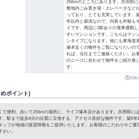
256mのところにあります。共用部に
敷地内ごみ置き場・エレベータなど
っており、とても充実しています。築
年以内と築浅なので、内装も外観も
イです。周辺に2駅ありの電車通勤し
すいマンションです。こちらはマン
ンタイプになります。他にも東海道
塚本近くの物件をご覧になりたいの
れば、当社までご連絡ください。お
のニーズに合わせて物件をご紹介致
す。
情報
めポイント)
て便利。歩いて256mの場所に、ライフ塚本店があります。共用部に
す。駅まで徒歩4分の位置に立地する、アクセス良好な物件です。築5年
タッフが地域の賃貸情報をご提供いたします。お客様のこだわりやご要
下さい。