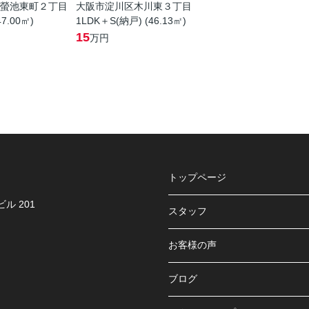
螢池東町２丁目
大阪市淀川区木川東３丁目
47.00㎡)
1LDK＋S(納戸) (46.13㎡)
15
万円
トップページ
ル 201
スタッフ
お客様の声
ブログ