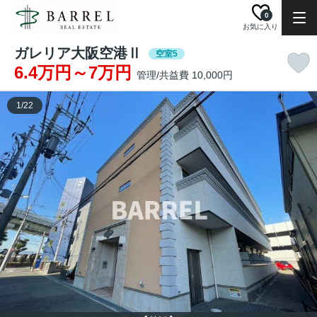
0
お気に入り
ガレリア大阪空港Ⅱ
空室5
6.4万円～7万円
管理/共益費 10,000円
1
/
22