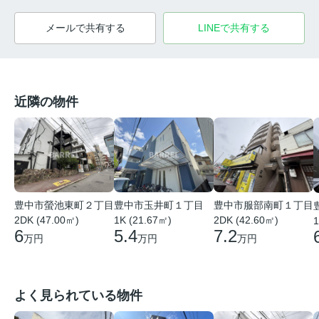
メールで共有する
LINEで共有する
近隣の物件
豊中市螢池東町２丁目
豊中市玉井町１丁目
豊中市服部南町１丁目
2DK (47.00㎡)
1K (21.67㎡)
2DK (42.60㎡)
1
6
5.4
7.2
万円
万円
万円
よく見られている物件