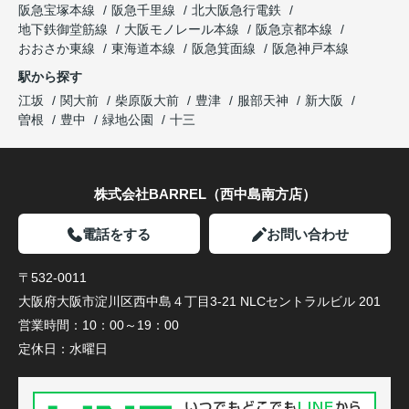
阪急宝塚本線
阪急千里線
北大阪急行電鉄
地下鉄御堂筋線
大阪モノレール本線
阪急京都本線
おおさか東線
東海道本線
阪急箕面線
阪急神戸本線
駅から探す
江坂
関大前
柴原阪大前
豊津
服部天神
新大阪
曽根
豊中
緑地公園
十三
株式会社BARREL（西中島南方店）
電話をする
お問い合わせ
〒532-0011
大阪府大阪市淀川区西中島４丁目3-21 NLCセントラルビル 201
営業時間：
10：00～19：00
定休日：
水曜日