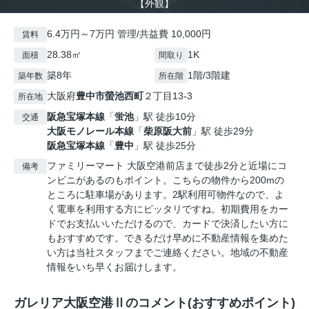
【外観】
6.4万円～7万円 管理/共益費 10,000円
賃料
28.38㎡
1K
面積
間取り
築8年
1階/3階建
築年数
所在階
大阪府
豊中市
螢池西町
２丁目13-3
所在地
阪急宝塚本線
「
蛍池
」駅 徒歩10分
交通
大阪モノレール本線
「
柴原阪大前
」駅 徒歩29分
阪急宝塚本線
「
豊中
」駅 徒歩25分
ファミリーマート 大阪空港前店まで徒歩2分と近場にコ
備考
ンビニがあるのもポイント。こちらの物件から200mの
ところに駐車場があります。2駅利用可物件なので、よ
く電車を利用する方にピッタリですね。初期費用をカー
ドでお支払いいただけるので、カードで決済したい方に
もおすすめです。できるだけ早めに不動産情報を集めた
い方は当社スタッフまでご連絡ください。地域の不動産
情報をいち早くお届けします。
ガレリア大阪空港Ⅱのコメント(おすすめポイント)