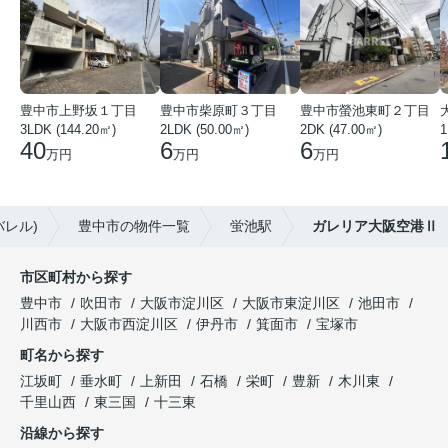
豊中市上野坂１丁目
豊中市柴原町３丁目
豊中市螢池東町２丁目
3LDK (144.20㎡)
2LDK (50.00㎡)
2DK (47.00㎡)
40
6
6
万円
万円
万円
バレル)
豊中市の物件一覧
蛍池駅
ガレリア大阪空港Ⅱ
市区町村から探す
豊中市
吹田市
大阪市淀川区
大阪市東淀川区
池田市
川西市
大阪市西淀川区
伊丹市
箕面市
宝塚市
町名から探す
江坂町
垂水町
上新田
石橋
栄町
豊新
木川東
千里山西
東三国
十三東
沿線から探す