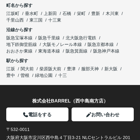
町名から探す
江坂町
垂水町
上新田
石橋
栄町
豊新
木川東
千里山西
東三国
十三東
沿線から探す
阪急宝塚本線
阪急千里線
北大阪急行電鉄
地下鉄御堂筋線
大阪モノレール本線
阪急京都本線
おおさか東線
東海道本線
阪急箕面線
阪急神戸本線
駅から探す
江坂
関大前
柴原阪大前
豊津
服部天神
新大阪
豊中
曽根
緑地公園
十三
株式会社BARREL（西中島南方店）
電話をする
お問い合わせ
〒532-0011
大阪府大阪市淀川区西中島４丁目3-21 NLCセントラルビル 201