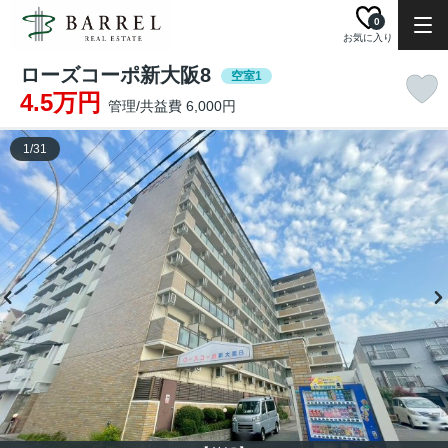
0
お気に入り
ローズコーポ新大阪8
空室1
4.5万円
管理/共益費 6,000円
1
/
31