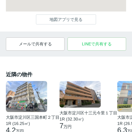
地図アプリで見る
メールで共有する
LINEで共有する
近隣の物件
大阪市淀川区十三元今里１丁目
大阪市
大阪市淀川区三国本町２丁目
1R (32.30㎡)
1R (26
1R (16.25㎡)
7
万円
6.3
4.2
万
万円