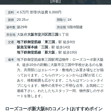
【外観】
4.5万円 管理/共益費 6,000円
賃料
20.25㎡
1K
面積
間取り
築29年
5階/8階建
築年数
所在階
大阪府
大阪市淀川区
西三国
１丁目
所在地
地下鉄御堂筋線
「
東三国
」駅 徒歩9分
交通
阪急宝塚本線
「
三国
」駅 徒歩14分
地下鉄御堂筋線
「
新大阪
」駅 徒歩19分
地下鉄御堂筋線東三国駅周辺物件：ローズコーポ新大阪
備考
8。徒歩10分の距離に大阪市立三国中学校があるのも魅
力。共用部にはエレベータ・敷地内ごみ置き場などが揃
っております。こちらのマンションからは2駅が近くに
あり、移動範囲も広がります。こちらはマンションタイ
プになります。物件の見学やご不明な点等、お気軽にご
連絡下さい。わたしたちスタッフ一同、物件探しのサポ
ートを致します。
ローズコーポ新大阪8のコメント(おすすめポイン