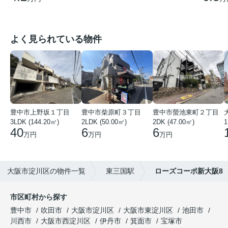
よく見られている物件
豊中市上野坂１丁目
豊中市柴原町３丁目
豊中市螢池東町２丁目
3LDK (144.20㎡)
2LDK (50.00㎡)
2DK (47.00㎡)
40
6
6
万円
万円
万円
大阪市淀川区の物件一覧
東三国駅
ローズコーポ新大阪8
市区町村から探す
豊中市
吹田市
大阪市淀川区
大阪市東淀川区
池田市
川西市
大阪市西淀川区
伊丹市
箕面市
宝塚市