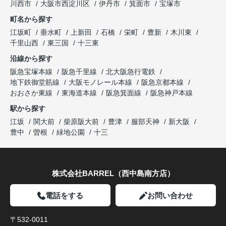
川西市
大阪市西淀川区
伊丹市
箕面市
宝塚市
町名から探す
江坂町
垂水町
上新田
石橋
栄町
豊新
木川東
千里山西
東三国
十三東
沿線から探す
阪急宝塚本線
阪急千里線
北大阪急行電鉄
地下鉄御堂筋線
大阪モノレール本線
阪急京都本線
おおさか東線
東海道本線
阪急箕面線
阪急神戸本線
駅から探す
江坂
関大前
柴原阪大前
豊津
服部天神
新大阪
豊中
曽根
緑地公園
十三
株式会社BARREL（西中島南方店）
電話をする
お問い合わせ
〒532-0011