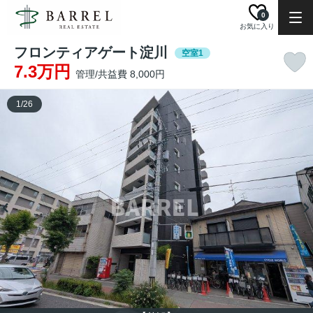
0
お気に入り
フロンティアゲート淀川
空室1
7.3万円
管理/共益費 8,000円
1
/
26