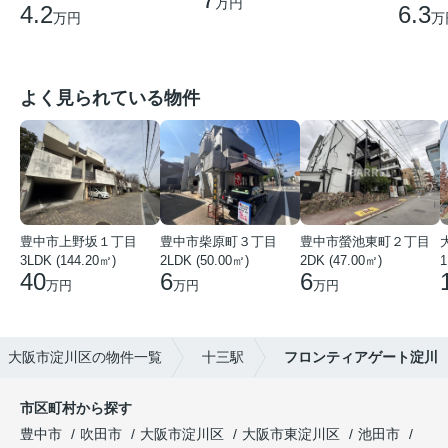
万円
6.3
4.2
万
万円
よく見られている物件
豊中市上野坂１丁目
豊中市柴原町３丁目
豊中市螢池東町２丁目
3LDK (144.20㎡)
2LDK (50.00㎡)
2DK (47.00㎡)
40
6
6
万円
万円
万円
大阪市淀川区の物件一覧
十三駅
フロンティアゲート淀川
市区町村から探す
豊中市
吹田市
大阪市淀川区
大阪市東淀川区
池田市