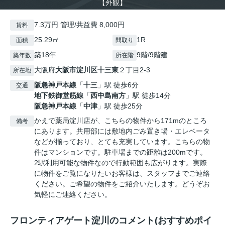
【外観】
7.3万円 管理/共益費 8,000円
賃料
25.29㎡
1R
面積
間取り
築18年
9階/9階建
築年数
所在階
大阪府
大阪市淀川区
十三東
２丁目2-3
所在地
阪急神戸本線
「
十三
」駅 徒歩6分
交通
地下鉄御堂筋線
「
西中島南方
」駅 徒歩14分
阪急神戸本線
「
中津
」駅 徒歩25分
かえで薬局淀川店が、こちらの物件から171mのところ
備考
にあります。共用部には敷地内ごみ置き場・エレベータ
などが揃っており、とても充実しています。こちらの物
件はマンションです。駐車場までの距離は200mです。
2駅利用可能な物件なので行動範囲も広がります。実際
に物件をご覧になりたいお客様は、スタッフまでご連絡
ください。ご希望の物件をご紹介いたします。どうぞお
気軽にご連絡ください。
フロンティアゲート淀川のコメント(おすすめポイ