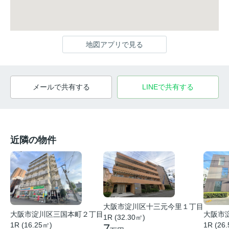
地図アプリで見る
メールで共有する
LINEで共有する
近隣の物件
大阪市淀川区十三元今里１丁目
大阪市
大阪市淀川区三国本町２丁目
1R (32.30㎡)
1R (26
1R (16.25㎡)
7