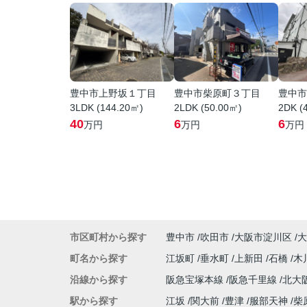
豊中市上野坂１丁目
豊中市柴原町３丁目
豊中市
3LDK (144.20㎡)
2LDK (50.00㎡)
2DK (
40
6
6
万円
万円
万円
市区町村から探す
豊中市
吹田市
大阪市淀川区
大
町名から探す
江坂町
垂水町
上新田
石橋
木
沿線から探す
阪急宝塚本線
阪急千里線
北大
駅から探す
江坂
関大前
豊津
服部天神
柴