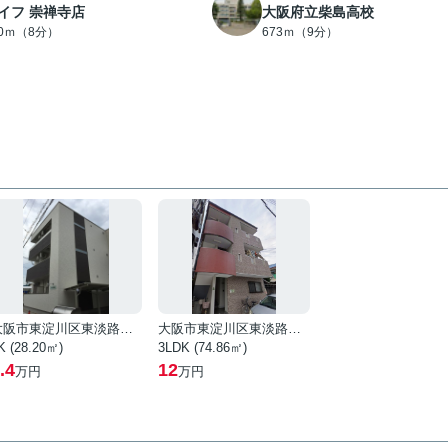
イフ 崇禅寺店
大阪府立柴島高校
40ｍ（8分）
673ｍ（9分）
大阪市東淀川区東淡路５丁目
大阪市東淀川区東淡路４丁目
K (28.20㎡)
3LDK (74.86㎡)
.4
12
万円
万円