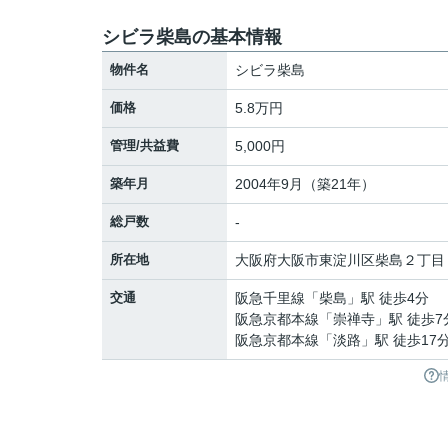
シビラ柴島の基本情報
物件名
シビラ柴島
価格
5.8万円
管理/共益費
5,000円
築年月
2004年9月（築21年）
総戸数
-
所在地
大阪府
大阪市東淀川区
柴島
２丁目
交通
阪急千里線
「
柴島
」駅 徒歩4分
阪急京都本線
「
崇禅寺
」駅 徒歩7
阪急京都本線
「
淡路
」駅 徒歩17