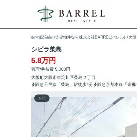
御堂筋沿線の賃貸物件なら株式会社BARREL(バレル)
大阪
シビラ柴島
5.8万円
管理/共益費 5,000円
大阪府
大阪市東淀川区
柴島
２丁目
阪急千里線「柴島」駅徒歩4分
阪急京都本線「崇禅
1
/
25