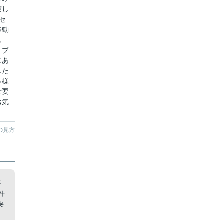
実し
セ
移動
。
イプ
にあ
した
多様
ご要
お気
の見方
が
件
要