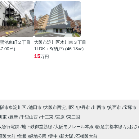
螢池東町２丁目
大阪市淀川区木川東３丁目
47.00㎡)
1LDK＋S(納戸) (46.13㎡)
15
万円
阪市東淀川区
池田市
大阪市西淀川区
伊丹市
川西市
箕面市
宝塚市
川東
豊新
千里山西
十三東
宮原
東三国
阪急行電鉄
地下鉄御堂筋線
大阪モノレール本線
阪急京都本線
おおさ
原阪大前
曽根
緑地公園
豊中
新大阪
石橋阪大前