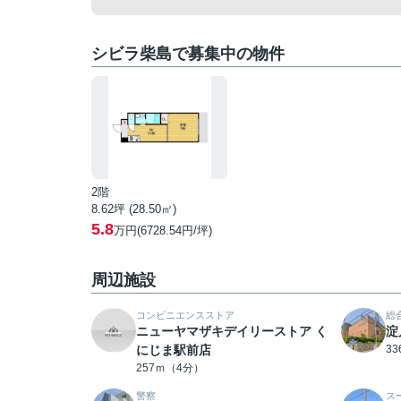
シビラ柴島で募集中の物件
2階
8.62坪 (28.50㎡)
5.8
万円(6728.54円/坪)
周辺施設
コンビニエンスストア
総
ニューヤマザキデイリーストア く
淀
にじま駅前店
3
257ｍ（4分）
警察
ス