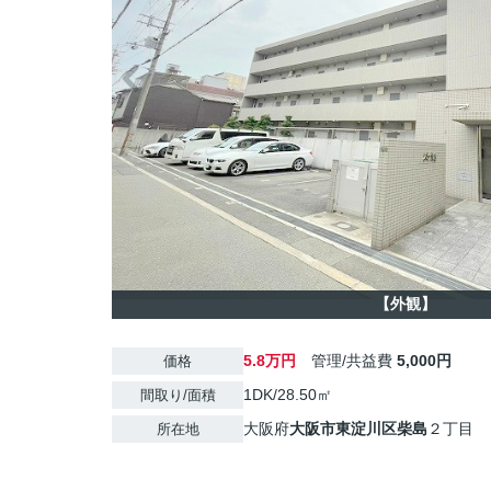
【外観】
5.8万円
管理/共益費
5,000円
価格
1DK/28.50㎡
間取り/面積
大阪府
大阪市東淀川区
柴島
２丁目
所在地