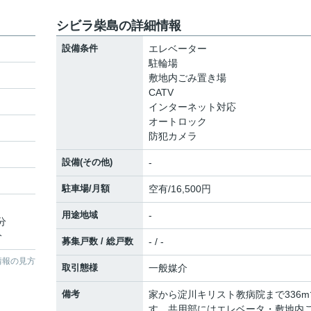
シビラ柴島の詳細情報
設備条件
エレベーター
駐輪場
敷地内ごみ置き場
CATV
インターネット対応
オートロック
防犯カメラ
設備(その他)
-
駐車場/月額
空有/16,500円
用途地域
-
分
分
募集戸数 / 総戸数
- / -
情報の見方
取引態様
一般媒介
備考
家から淀川キリスト教病院まで336m
す。共用部にはエレベータ・敷地内