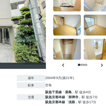
2004年9月(築21年)
築年
空有
駐車
阪急千里線
「
柴島
」駅 徒歩4分
阪急京都本線
「
崇禅寺
」駅 徒歩7分
交通
阪急京都本線
「
淡路
」駅 徒歩17分