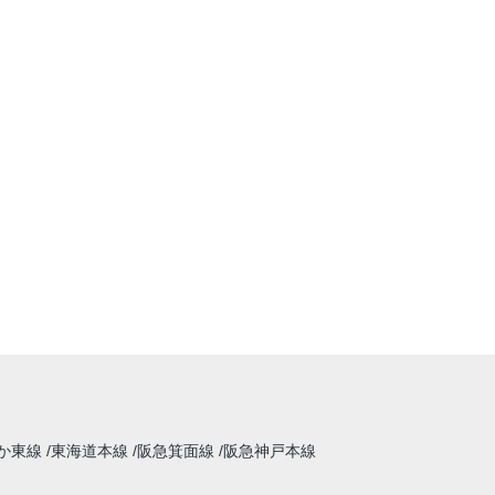
か東線
東海道本線
阪急箕面線
阪急神戸本線