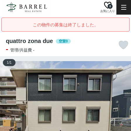
0
お気に入り
この物件の募集は終了しました。
quattro zona due
空室0
-
管理/共益費 -
1
/
1