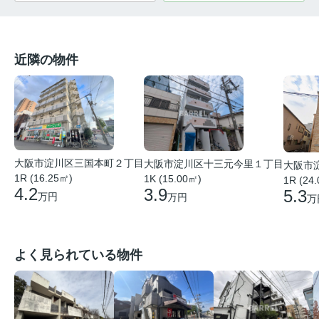
近隣の物件
大阪市淀川区三国本町２丁目
大阪市淀川区十三元今里１丁目
大阪市
1R (16.25㎡)
1K (15.00㎡)
1R (24
4.2
3.9
5.3
万円
万円
万
よく見られている物件