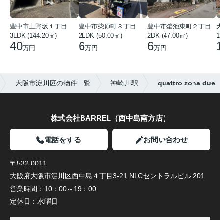
豊中市上野坂１丁目
豊中市柴原町３丁目
豊中市螢池東町２丁目
3LDK (144.20㎡)
2LDK (50.00㎡)
2DK (47.00㎡)
40
6
6
万円
万円
万円
大阪市淀川区の物件一覧
神崎川駅
quattro zona due
株式会社BARREL（西中島南方店）
電話をする
お問い合わせ
〒532-0011
大阪府大阪市淀川区西中島４丁目3-21 NLCセントラルビル 201
営業時間：
10：00～19：00
定休日：
水曜日