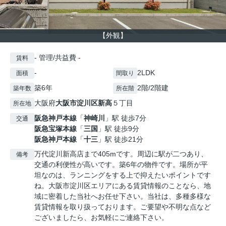
【外観】
- 管理/共益費 -
賃料
-
2LDK
面積
間取り
築6年
2階/2階建
築年数
所在階
大阪府
大阪市淀川区
新高
５丁目
所在地
阪急神戸本線
「
神崎川
」駅 徒歩7分
交通
阪急宝塚本線
「
三国
」駅 徒歩9分
阪急神戸本線
「
十三
」駅 徒歩21分
万代淀川新高店まで405mです。周辺に駅が二つあり、
備考
交通の利便性が高いです。築6年の物件です。場所が平
坦なのは、ランニングをする上で抑えたいポイントです
ね。大阪市淀川区エリアにある賃貸情報のことなら、地
域に密着した当社へお任せ下さい。当社は、多種多様な
賃貸情報を取り扱っております。ご要望や不明な点など
ございましたら、お気軽にご連絡下さい。