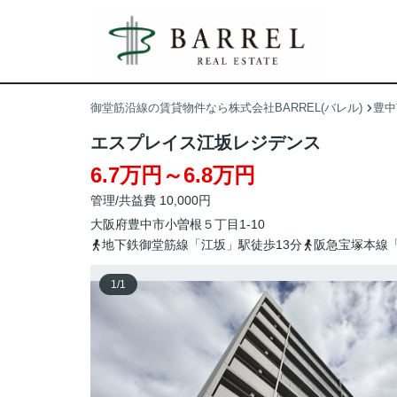
御堂筋沿線の賃貸物件なら株式会社BARREL(バレル)
豊中
エスプレイス江坂レジデンス
6.7万円～6.8万円
管理/共益費 10,000円
大阪府
豊中市
小曽根
５丁目1-10
地下鉄御堂筋線「江坂」駅徒歩13分
阪急宝塚本線「
1
/
1