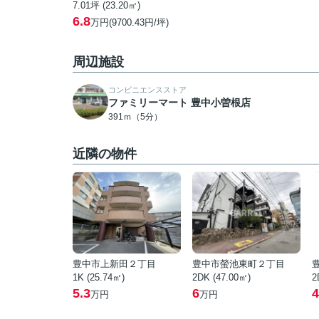
7.01坪 (23.20㎡)
6.8
万円(9700.43円/坪)
周辺施設
コンビニエンスストア
ファミリーマート 豊中小曽根店
391ｍ（5分）
近隣の物件
豊中市上新田２丁目
豊中市螢池東町２丁目
1K (25.74㎡)
2DK (47.00㎡)
2
5.3
6
4
万円
万円