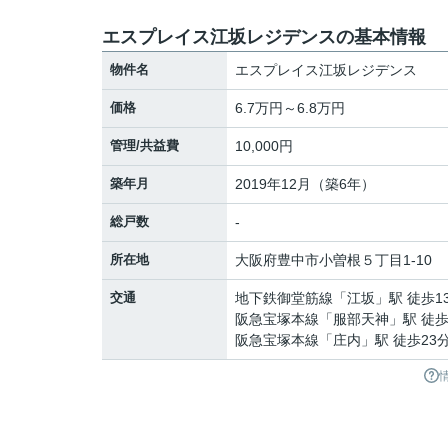
エスプレイス江坂レジデンスの基本情報
物件名
エスプレイス江坂レジデンス
価格
6.7万円～6.8万円
管理/共益費
10,000円
築年月
2019年12月（築6年）
総戸数
-
所在地
大阪府
豊中市
小曽根
５丁目1-10
交通
地下鉄御堂筋線
「
江坂
」駅 徒歩1
阪急宝塚本線
「
服部天神
」駅 徒歩
阪急宝塚本線
「
庄内
」駅 徒歩23