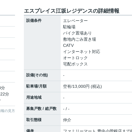
エスプレイス江坂レジデンスの詳細情報
設備条件
エレベーター
駐輪場
バイク置場あり
敷地内ごみ置き場
CATV
インターネット対応
オートロック
宅配ボックス
設備(その他)
-
駐車場/月額
空有/13,000円 (税込)
3分
22分
用途地域
-
分
募集戸数 / 総戸数
- / -
情報の見方
取引態様
仲介
備考
ファミリーマート 豊中小曽根店まで