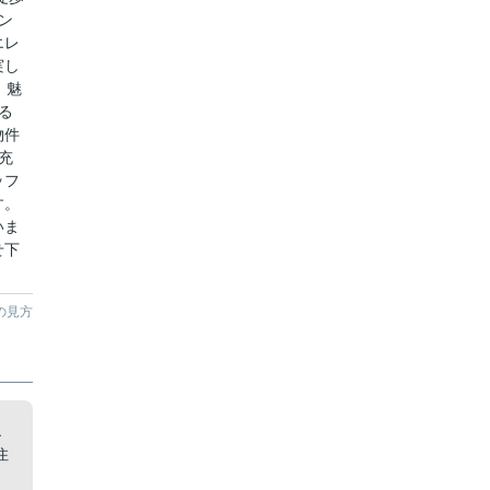
ン
エレ
実し
、魅
る
物件
充
ッフ
す。
いま
せ下
の見方
エ
住