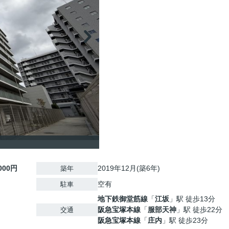
,000円
2019年12月(築6年)
築年
空有
駐車
地下鉄御堂筋線
「
江坂
」駅 徒歩13分
阪急宝塚本線
「
服部天神
」駅 徒歩22分
交通
阪急宝塚本線
「
庄内
」駅 徒歩23分