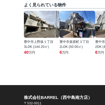
よく見られている物件
豊中市上野坂１丁目
豊中市柴原町３丁目
豊中市
3LDK (144.20㎡)
2LDK (50.00㎡)
2DK (
40
6
6
万円
万円
万円
株式会社BARREL（西中島南方店）
〒532-0011