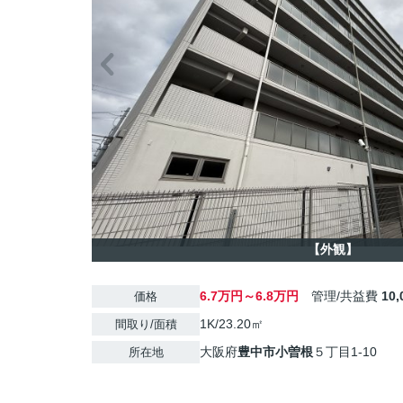
【外観】
6.7万円～6.8万円
管理/共益費
10
価格
1K/23.20㎡
間取り/面積
大阪府
豊中市
小曽根
５丁目1-10
所在地