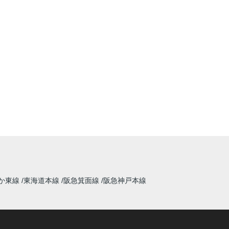
か東線
東海道本線
阪急箕面線
阪急神戸本線