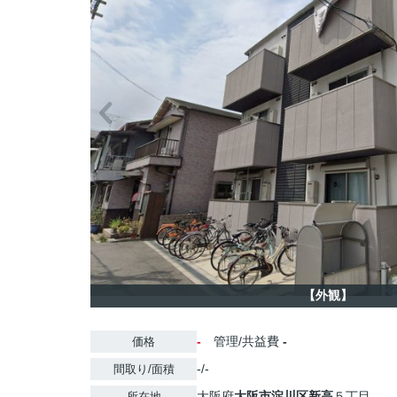
【外観】
-
管理/共益費
-
価格
-/-
間取り/面積
大阪府
大阪市淀川区
新高
５丁目
所在地