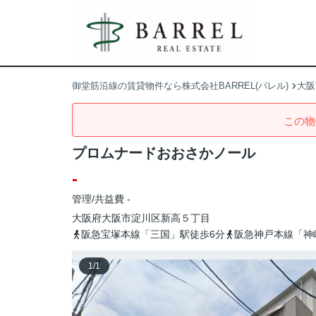
御堂筋沿線の賃貸物件なら株式会社BARREL(バレル)
大阪
この物
プロムナードおおさかノール
-
管理/共益費 -
大阪府
大阪市淀川区
新高
５丁目
阪急宝塚本線「三国」駅徒歩6分
阪急神戸本線「神
1
/
1