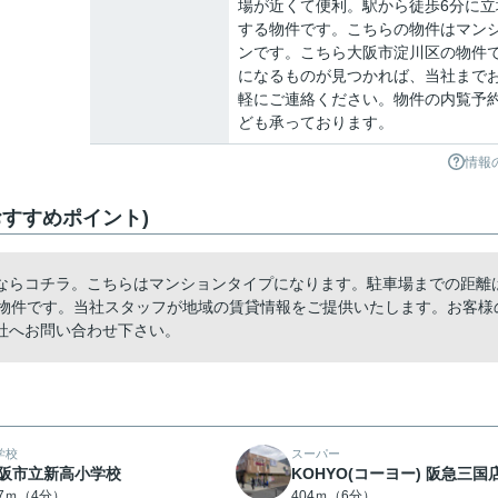
場が近くて便利。駅から徒歩6分に立
する物件です。こちらの物件はマン
ンです。こちら大阪市淀川区の物件
になるものが見つかれば、当社まで
軽にご連絡ください。物件の内覧予
ども承っております。
情報
すすめポイント)
ならコチラ。こちらはマンションタイプになります。駐車場までの距離
い物件です。当社スタッフが地域の賃貸情報をご提供いたします。お客様
社へお問い合わせ下さい。
学校
スーパー
阪市立新高小学校
KOHYO(コーヨー) 阪急三国
67ｍ（4分）
404ｍ（6分）