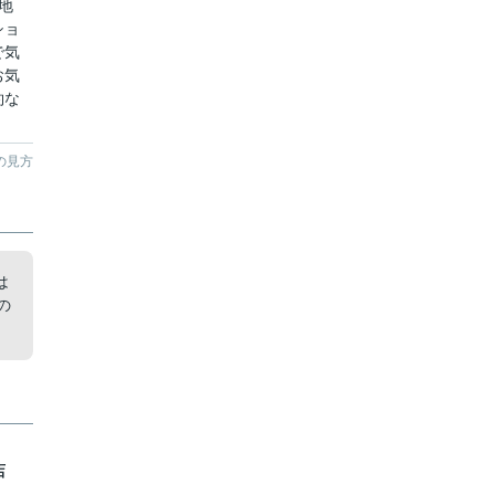
地
ショ
で気
お気
約な
の見方
は
の
店