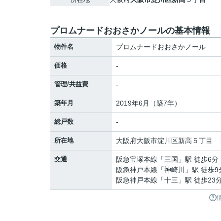
プロムナードおおさかノールの基本情報
物件名
プロムナードおおさかノール
価格
-
管理/共益費
-
築年月
2019年6月（築7年）
総戸数
-
所在地
大阪府
大阪市淀川区
新高
５丁目
交通
阪急宝塚本線
「
三国
」駅 徒歩6分
阪急神戸本線
「
神崎川
」駅 徒歩9
阪急神戸本線
「
十三
」駅 徒歩23