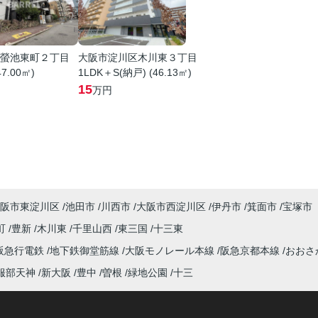
螢池東町２丁目
大阪市淀川区木川東３丁目
47.00㎡)
1LDK＋S(納戸) (46.13㎡)
15
万円
阪市東淀川区
池田市
川西市
大阪市西淀川区
伊丹市
箕面市
宝塚市
町
豊新
木川東
千里山西
東三国
十三東
阪急行電鉄
地下鉄御堂筋線
大阪モノレール本線
阪急京都本線
おおさ
服部天神
新大阪
豊中
曽根
緑地公園
十三