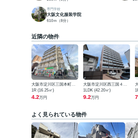
専門学校
大阪文化服装学院
610ｍ（8分）
近隣の物件
大阪市淀川区三国本町２丁目
大阪市淀川区西三国４丁目
1R (16.25㎡)
1LDK (42.20㎡)
1
4.2
9.2
7
万円
万円
よく見られている物件