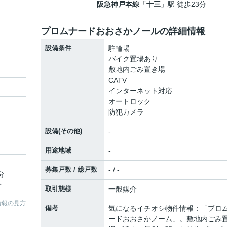
阪急神戸本線
「
十三
」駅 徒歩23分
プロムナードおおさかノールの詳細情報
設備条件
駐輪場
バイク置場あり
敷地内ごみ置き場
CATV
インターネット対応
オートロック
防犯カメラ
設備(その他)
-
用途地域
-
募集戸数 / 総戸数
- / -
分
分
取引態様
一般媒介
情報の見方
備考
気になるイチオシ物件情報：「プロ
ードおおさかノーム」。敷地内ごみ