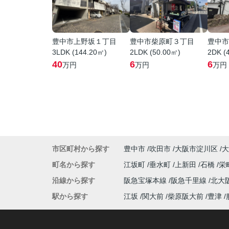
豊中市上野坂１丁目
豊中市柴原町３丁目
豊中市
3LDK (144.20㎡)
2LDK (50.00㎡)
2DK (
40
6
6
万円
万円
万円
市区町村から探す
豊中市
吹田市
大阪市淀川区
大
町名から探す
江坂町
垂水町
上新田
石橋
栄
沿線から探す
阪急宝塚本線
阪急千里線
北大
駅から探す
江坂
関大前
柴原阪大前
豊津