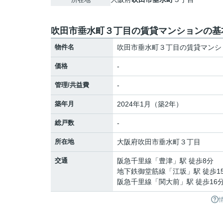
吹田市垂水町３丁目の賃貸マンションの基
物件名
吹田市垂水町３丁目の賃貸マンシ
価格
-
管理/共益費
-
築年月
2024年1月（築2年）
総戸数
-
所在地
大阪府
吹田市
垂水町
３丁目
交通
阪急千里線
「
豊津
」駅 徒歩8分
地下鉄御堂筋線
「
江坂
」駅 徒歩1
阪急千里線
「
関大前
」駅 徒歩16