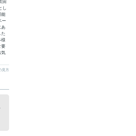
吹田
とし
堪能
ベー
にあ
した
多様
ご要
お気
の見方
。
市