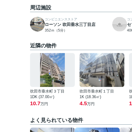
周辺施設
コンビニエンスストア
コ
ローソン 吹田垂水三丁目店
セ
352ｍ（5分）
4
近隣の物件
吹田市垂水町３丁目
吹田市垂水町１丁目
1DK (37.00㎡)
1K (18.36㎡)
1
10.7
4.5
1
万円
万円
よく見られている物件