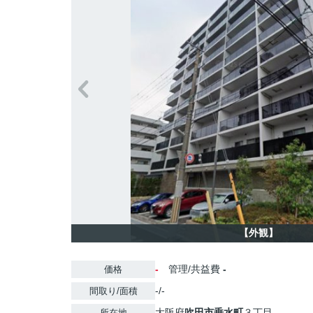
【外観】
-
管理/共益費
-
価格
-/-
間取り/面積
大阪府
吹田市
垂水町
３丁目
所在地