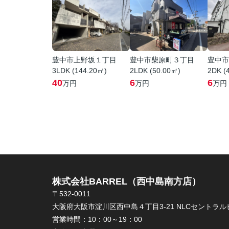
豊中市上野坂１丁目
豊中市柴原町３丁目
豊中市
3LDK (144.20㎡)
2LDK (50.00㎡)
2DK (
40
6
6
万円
万円
万円
株式会社BARREL（西中島南方店）
〒532-0011
大阪府大阪市淀川区西中島４丁目3-21 NLCセントラルビ
営業時間：
10：00～19：00