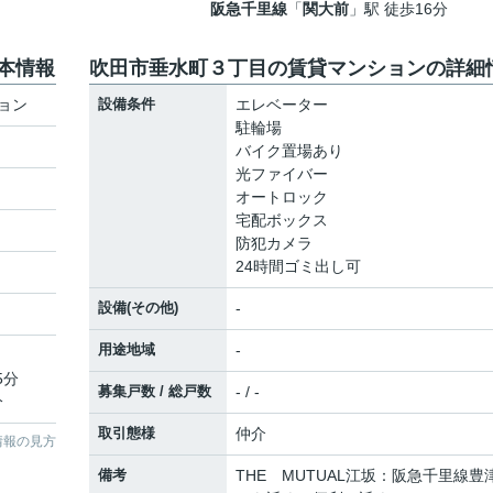
阪急千里線
「
関大前
」駅 徒歩16分
本情報
吹田市垂水町３丁目の賃貸マンションの詳細
ョン
設備条件
エレベーター
駐輪場
バイク置場あり
光ファイバー
オートロック
宅配ボックス
防犯カメラ
24時間ゴミ出し可
設備(その他)
-
用途地域
-
5分
募集戸数 / 総戸数
- / -
分
取引態様
仲介
情報の見方
備考
THE MUTUAL江坂：阪急千里線豊