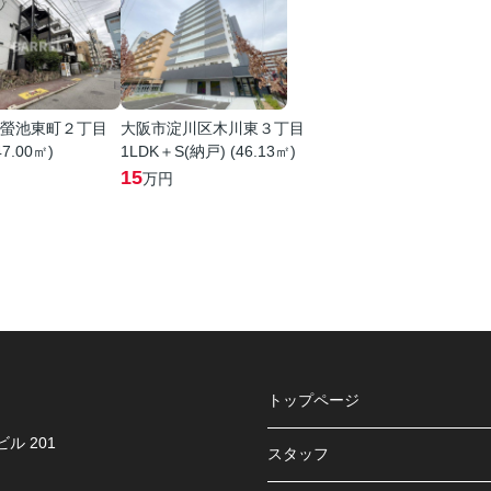
螢池東町２丁目
大阪市淀川区木川東３丁目
47.00㎡)
1LDK＋S(納戸) (46.13㎡)
15
万円
トップページ
ル 201
スタッフ