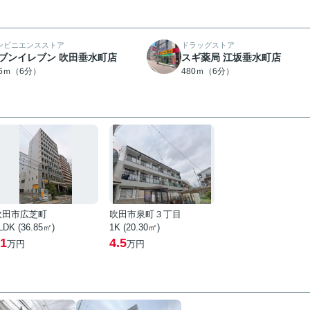
ンビニエンスストア
ドラッグストア
ブンイレブン 吹田垂水町店
スギ薬局 江坂垂水町店
06ｍ（6分）
480ｍ（6分）
吹田市広芝町
吹田市泉町３丁目
LDK (36.85㎡)
1K (20.30㎡)
1
4.5
万円
万円