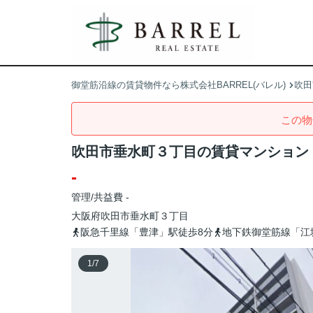
御堂筋沿線の賃貸物件なら株式会社BARREL(バレル)
吹田
この物
吹田市垂水町３丁目の賃貸マンション
-
管理/共益費 -
大阪府
吹田市
垂水町
３丁目
阪急千里線「豊津」駅徒歩8分
地下鉄御堂筋線「江
1
/
7