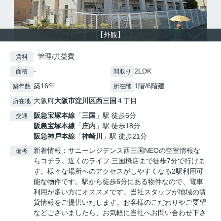
【外観】
- 管理/共益費 -
賃料
-
2LDK
面積
間取り
築16年
1階/6階建
築年数
所在階
大阪府
大阪市淀川区
西三国
４丁目
所在地
阪急宝塚本線
「
三国
」駅 徒歩6分
交通
阪急宝塚本線
「
庄内
」駅 徒歩18分
阪急神戸本線
「
神崎川
」駅 徒歩21分
新着情報：サニーレジデンス西三国NEOの空室情報な
備考
らコチラ。近くのライフ 三国橋店まで徒歩7分で行けま
す。様々な場所へのアクセスがしやすくなる2駅利用可
能な物件です。駅から徒歩6分にある物件なので、電車
利用が多い方にオススメです。当社スタッフが地域の賃
貸情報をご提供いたします。お客様のこだわりやご要望
などございましたら、お気軽に当社へお問い合わせ下さ