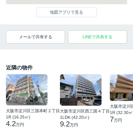
地図アプリで見る
メールで共有する
LINEで共有する
近隣の物件
大阪市淀川
大阪市淀川区三国本町２丁目
大阪市淀川区西三国４丁目
1R (32.30㎡
1R (16.25㎡)
1LDK (42.20㎡)
7
万円
4.2
9.2
万円
万円