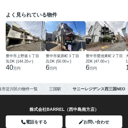
よく見られている物件
豊中市上野坂１丁目
豊中市柴原町３丁目
豊中市螢池東町２丁目
3LDK (144.20㎡)
2LDK (50.00㎡)
2DK (47.00㎡)
40
6
6
万円
万円
万円
阪市淀川区の物件一覧
三国駅
サニーレジデンス西三国NEO
株式会社BARREL（西中島南方店）
電話をする
お問い合わせ