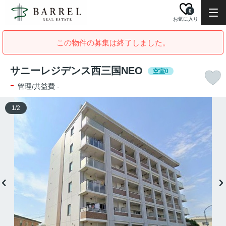
0
お気に入り
この物件の募集は終了しました。
サニーレジデンス西三国NEO
空室0
-
管理/共益費 -
1
/
2