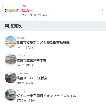
7階
9.1万円
7階 / 8.93坪(29.54㎡)
周辺施設
幼稚園
吹田市立認定こども園吹田南幼稚園
543ｍ（7分）
中学校
吹田市立第六中学校
643ｍ（9分）
スーパー
業務スーパー 江坂店
755ｍ（10分）
スーパー
ダイエー東三国店イオンフードスタイル
1776ｍ（23分）