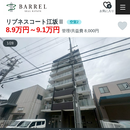
0
お気に入り
リブネスコート江坂Ⅱ
空室2
8.9万円～9.1万円
管理/共益費 8,000円
1
/
28