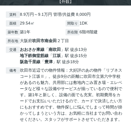
【外観】
8.9万円～9.1万円 管理/共益費 8,000円
賃料
29.54㎡
1DK
面積
間取り
築1年
6階/8階建
築年数
所在階
大阪府
吹田市
南金田
２丁目
所在地
おおさか東線
「
南吹田
」駅 徒歩13分
交通
地下鉄御堂筋線
「
江坂
」駅 徒歩15分
阪急千里線
「
豊津
」駅 徒歩18分
吹田市近辺での物件情報：大好評のあの物件「リブネス
備考
コート江坂Ⅱ」。徒歩9分の距離に吹田市立第六中学校
があるのも魅力。共用部には敷地内ごみ置き場・エレベ
ータなど様々な設備やサービスが揃っているので便利で
す。築1年と新しく、設備の面でも充実。初期費用をカ
ードでお支払いいただけるので、カードで決済したい方
にもおすすめです。物件探しに悩んでしまって時間が掛
かってしまうという方は、お気軽に当社までお問い合わ
せください。スタッフがサポートさせていただきます。