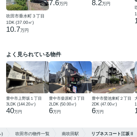
8.2
7.6
万円
万円
1
吹田市垂水町３丁目
1DK (37.00㎡)
10.7
万円
よく見られている物件
豊中市上野坂１丁目
豊中市柴原町３丁目
豊中市螢池東町２丁目
3LDK (144.20㎡)
2LDK (50.00㎡)
2DK (47.00㎡)
40
6
6
万円
万円
万円
)
吹田市の物件一覧
南吹田駅
リブネスコート江坂Ⅱ