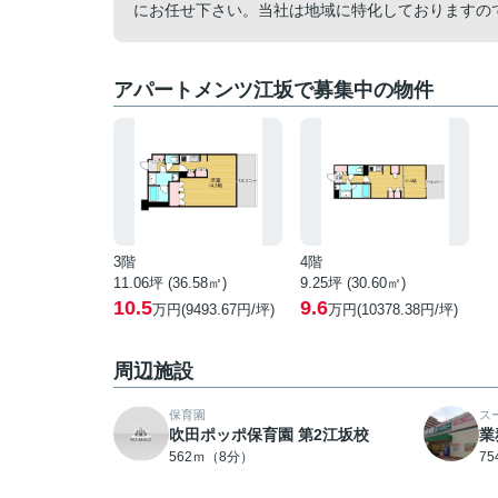
にお任せ下さい。当社は地域に特化しておりますの
アパートメンツ江坂で募集中の物件
3階
4階
11.06坪 (36.58㎡)
9.25坪 (30.60㎡)
10.5
9.6
万円(9493.67円/坪)
万円(10378.38円/坪)
周辺施設
保育園
ス
吹田ポッポ保育園 第2江坂校
業
562ｍ（8分）
7