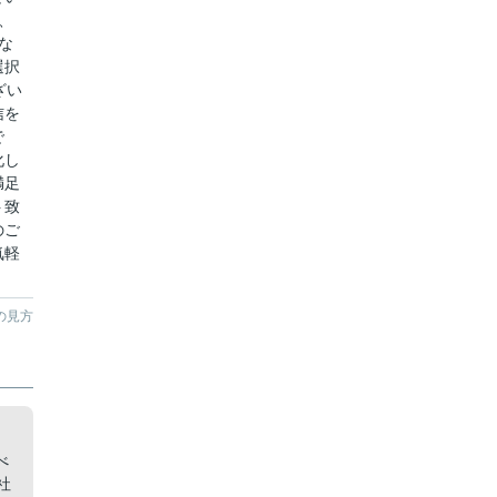
、
な
選択
ざい
信を
で
化し
満足
ト致
のご
気軽
の見方
ク
べ
社