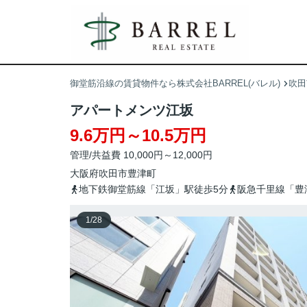
御堂筋沿線の賃貸物件なら株式会社BARREL(バレル)
吹田
アパートメンツ江坂
9.6万円～10.5万円
管理/共益費 10,000円～12,000円
大阪府
吹田市
豊津町
地下鉄御堂筋線「江坂」駅徒歩5分
阪急千里線「豊
1
/
28