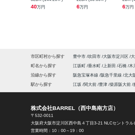
40
6
6
万円
万円
万円
市区町村から探す
豊中市
吹田市
大阪市淀川区
大
町名から探す
江坂町
垂水町
上新田
石橋
木
沿線から探す
阪急宝塚本線
阪急千里線
北大
駅から探す
江坂
関大前
豊津
柴原阪大前
株式会社BARREL（西中島南方店）
〒532-0011
大阪府大阪市淀川区西中島４丁目3-21 NLCセントラルビ
営業時間：
10：00～19：00