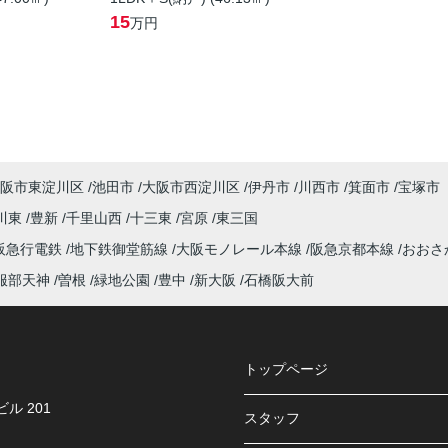
15
万円
阪市東淀川区
池田市
大阪市西淀川区
伊丹市
川西市
箕面市
宝塚市
川東
豊新
千里山西
十三東
宮原
東三国
阪急行電鉄
地下鉄御堂筋線
大阪モノレール本線
阪急京都本線
おおさ
服部天神
曽根
緑地公園
豊中
新大阪
石橋阪大前
トップページ
ル 201
スタッフ