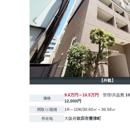
【外観】
9.6万円～10.5万円
管理/共益費
1
価格
12,000円
1R～1DK/30.60㎡～36.58㎡
間取り/面積
大阪府
吹田市
豊津町
所在地