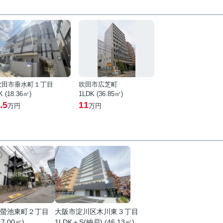
吹田市垂水町１丁目
吹田市広芝町
K (18.36㎡)
1LDK (36.85㎡)
.5
11
万円
万円
螢池東町２丁目
大阪市淀川区木川東３丁目
47.00㎡)
1LDK＋S(納戸) (46.13㎡)