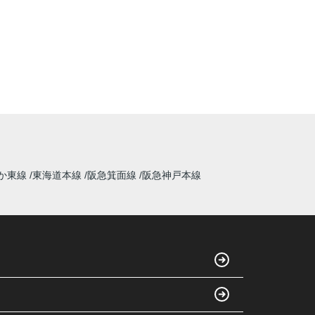
か東線
東海道本線
阪急箕面線
阪急神戸本線