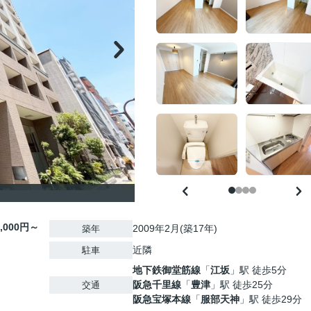
0,000円～
2009年2月(築17年)
築年
近隣
駐車
地下鉄御堂筋線
「
江坂
」駅 徒歩5分
阪急千里線
「
豊津
」駅 徒歩25分
交通
阪急宝塚本線
「
服部天神
」駅 徒歩29分