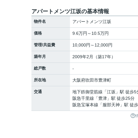
アパートメンツ江坂の基本情報
物件名
アパートメンツ江坂
価格
9.6万円～10.5万円
管理/共益費
10,000円～12,000円
築年月
2009年2月（築17年）
総戸数
-
所在地
大阪府
吹田市
豊津町
交通
地下鉄御堂筋線
「
江坂
」駅 徒歩5
阪急千里線
「
豊津
」駅 徒歩25分
阪急宝塚本線
「
服部天神
」駅 徒歩