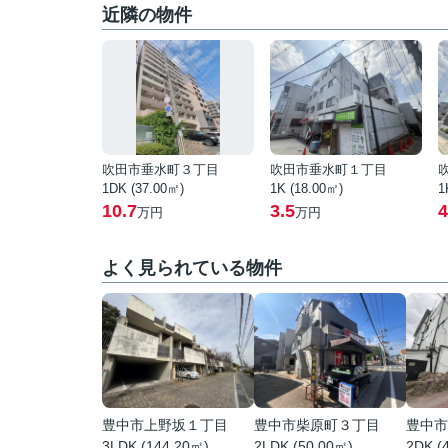
近隣の物件
吹田市垂水町３丁目
吹田市垂水町１丁目
1DK (37.00㎡)
1K (18.00㎡)
1
10.7
3.5
4
万円
万円
よく見られている物件
豊中市上野坂１丁目
豊中市柴原町３丁目
豊中市
3LDK (144.20㎡)
2LDK (50.00㎡)
2DK (