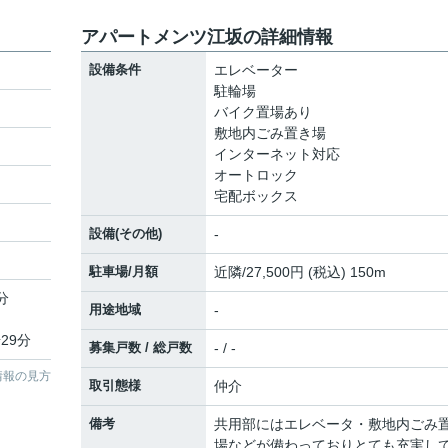
アパートメンツ江坂の詳細情報
設備条件
エレベーター
駐輪場
バイク置場あり
敷地内ごみ置き場
インターネット対応
オートロック
宅配ボックス
設備(その他)
-
駐車場/月額
近隣/27,500円 (税込) 150m
分
用途地域
-
29分
募集戸数 / 総戸数
- / -
情報の見方
取引態様
仲介
備考
共用部にはエレベータ・敷地内ごみ
場などが備わっておりとても充実し