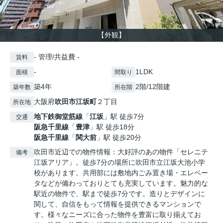
【外観】
- 管理/共益費 -
賃料
-
1LDK
面積
間取り
築4年
2階/12階建
築年数
所在階
大阪府
吹田市
江坂町
２丁目
所在地
地下鉄御堂筋線
「
江坂
」駅 徒歩7分
交通
阪急千里線
「
豊津
」駅 徒歩18分
阪急千里線
「
関大前
」駅 徒歩20分
吹田市近辺での物件情報：大好評のあの物件「セレニテ
備考
江坂アリア」。徒歩7分の場所に吹田市立江坂大池小学
校があります。共用部には敷地内ごみ置き場・エレベー
タなどが備わっておりとても充実しています。魅力的な
駅近の物件で、駅まで徒歩7分です。造りとデザインに
関して、自信をもって情報を提供できるマンションで
す。様々なニーズに合った物件を豊富に取り揃えてお