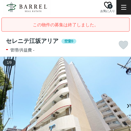
0
お気に入り
この物件の募集は終了しました。
セレニテ江坂アリア
空室0
-
管理/共益費 -
1
/
9