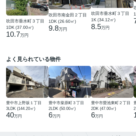
吹田市垂水町３丁目
1
吹田市南金田２丁目
1K (34.12㎡)
吹田市垂水町３丁目
1DK (26.60㎡)
8.5
9.8
1DK (37.00㎡)
万円
万円
10.7
万円
よく見られている物件
豊中市上野坂１丁目
豊中市柴原町３丁目
豊中市螢池東町２丁目
3LDK (144.20㎡)
2LDK (50.00㎡)
2DK (47.00㎡)
2
40
6
6
万円
万円
万円