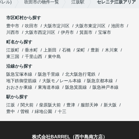
バレル)
吹田市の物件一覧
江坂駅
セレニテ江坂アリア
市区町村から探す
豊中市
吹田市
大阪市淀川区
大阪市東淀川区
池田市
川西市
大阪市西淀川区
伊丹市
箕面市
宝塚市
町名から探す
江坂町
垂水町
上新田
石橋
栄町
豊新
木川東
東三国
千里山西
東中島
沿線から探す
阪急宝塚本線
阪急千里線
北大阪急行電鉄
地下鉄御堂筋線
大阪モノレール本線
阪急京都本線
おおさか東線
東海道本線
阪急箕面線
阪急神戸本線
駅から探す
江坂
関大前
柴原阪大前
豊津
服部天神
新大阪
豊中
曽根
緑地公園
十三
株式会社BARREL（西中島南方店）