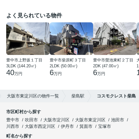
よく見られている物件
豊中市上野坂１丁目
豊中市柴原町３丁目
豊中市螢池東町２丁目
3LDK (144.20㎡)
2LDK (50.00㎡)
2DK (47.00㎡)
40
6
6
万円
万円
万円
大阪市東淀川区の物件一覧
柴島駅
コスモクレスト柴島
市区町村から探す
豊中市
吹田市
大阪市淀川区
大阪市東淀川区
池田市
川西市
大阪市西淀川区
伊丹市
箕面市
宝塚市
町名から探す