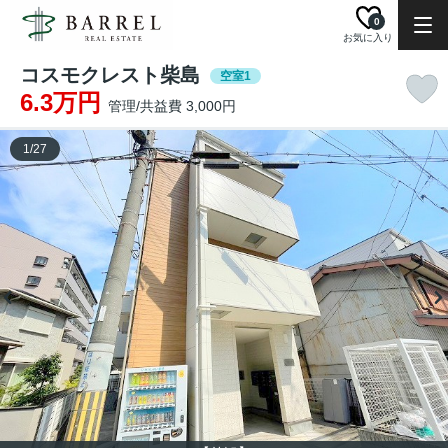
0
お気に入り
コスモクレスト柴島
空室1
6.3万円
管理/共益費 3,000円
1
/
27