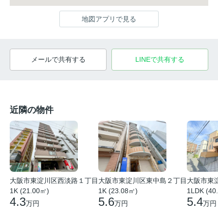
地図アプリで見る
メールで共有する
LINEで共有する
近隣の物件
大阪市東
大阪市東淀川区西淡路１丁目
大阪市東淀川区東中島２丁目
1LDK (40
1K (21.00㎡)
1K (23.08㎡)
5.4
4.3
5.6
万円
万円
万円