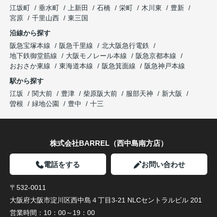
江坂町
垂水町
上新田
石橋
栄町
木川東
豊新
宮原
千里山西
東三国
沿線から探す
阪急宝塚本線
阪急千里線
北大阪急行電鉄
地下鉄御堂筋線
大阪モノレール本線
阪急京都本線
おおさか東線
東海道本線
阪急箕面線
阪急神戸本線
駅から探す
江坂
関大前
豊津
柴原阪大前
服部天神
新大阪
曽根
緑地公園
豊中
十三
株式会社BARREL（西中島南方店）
電話をする
お問い合わせ
〒532-0011
大阪府大阪市淀川区西中島４丁目3-21 NLCセントラルビル 201
営業時間：
10：00～19：00