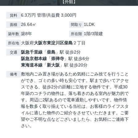
【外観】
6.3万円 管理/共益費 3,000円
賃料
26.64㎡
1LDK
面積
間取り
築8年
1階/3階建
築年数
所在階
大阪府
大阪市東淀川区
柴島
２丁目
所在地
阪急千里線
「
柴島
」駅 徒歩2分
交通
阪急京都本線
「
崇禅寺
」駅 徒歩6分
東海道本線
「
新大阪
」駅 徒歩20分
敷地内ごみ置き場があるため気軽にごみ捨てを行うこと
備考
ができ、ゴミの多い時も安心です。駅まで歩いてアクセ
スできる、徒歩2分の距離に立地する物件です。平成30
年築のコチラの物件は、落ち着きのある室内が魅力的で
す。周辺に2駅あるので電車通勤しやすいです。物件情
報を数多く取り揃えている当社は、お客様のライフスタ
イルに適した物件のご紹介をさせていただきます。ご要
望やご不明な点などございましたら、お気軽にご連絡下
さい。