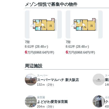
メゾン恒悦で募集中の物件
7階
7階
8.61坪 (28.48㎡)
8.61坪 (28.48㎡)
6
6
万円(6968.64円/坪)
万円(6968.64円/坪)
周辺施設
スーパー
ス
スーパーマルハチ 新大阪店
業
132ｍ（2分）
1
保育園
そ
よどがわ愛育保育園
ク
204ｍ（3分）
4