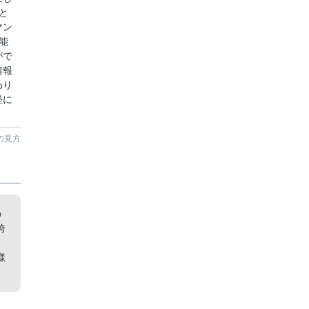
と
マン
能
がで
情報
わり
軽に
の見方
の
誇
。
様