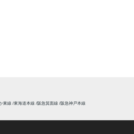
か東線
東海道本線
阪急箕面線
阪急神戸本線