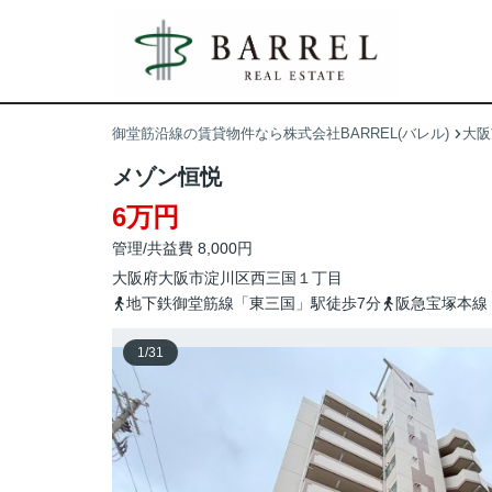
御堂筋沿線の賃貸物件なら株式会社BARREL(バレル)
大阪
メゾン恒悦
6万円
管理/共益費 8,000円
大阪府
大阪市淀川区
西三国
１丁目
地下鉄御堂筋線「東三国」駅徒歩7分
阪急宝塚本線
1
/
31