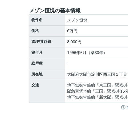
メゾン恒悦の基本情報
物件名
メゾン恒悦
価格
6万円
管理/共益費
8,000円
築年月
1996年6月（築30年）
総戸数
-
所在地
大阪府
大阪市淀川区
西三国
１丁目
交通
地下鉄御堂筋線
「
東三国
」駅 徒歩
阪急宝塚本線
「
三国
」駅 徒歩15
地下鉄御堂筋線
「
新大阪
」駅 徒歩