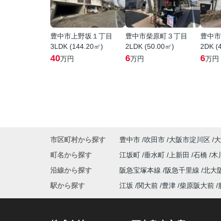
豊中市上野坂１丁目
豊中市柴原町３丁目
豊中市
3LDK (144.20㎡)
2LDK (50.00㎡)
2DK (
40
6
6
万円
万円
万円
市区町村から探す
豊中市
吹田市
大阪市淀川区
大
町名から探す
江坂町
垂水町
上新田
石橋
木
沿線から探す
阪急宝塚本線
阪急千里線
北大
駅から探す
江坂
関大前
豊津
柴原阪大前