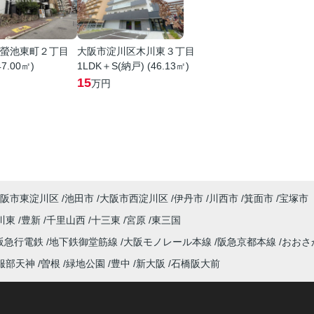
螢池東町２丁目
大阪市淀川区木川東３丁目
47.00㎡)
1LDK＋S(納戸) (46.13㎡)
15
万円
阪市東淀川区
池田市
大阪市西淀川区
伊丹市
川西市
箕面市
宝塚市
川東
豊新
千里山西
十三東
宮原
東三国
阪急行電鉄
地下鉄御堂筋線
大阪モノレール本線
阪急京都本線
おおさ
服部天神
曽根
緑地公園
豊中
新大阪
石橋阪大前