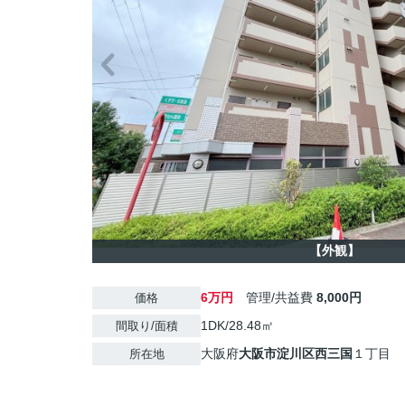
【外観】
6万円
管理/共益費
8,000円
価格
1DK/28.48㎡
間取り/面積
大阪府
大阪市淀川区
西三国
１丁目
所在地