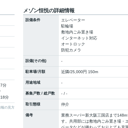
メゾン恒悦の詳細情報
設備条件
エレベーター
駐輪場
敷地内ごみ置き場
インターネット対応
オートロック
防犯カメラ
設備(その他)
-
駐車場/月額
近隣/25,000円 150m
用途地域
-
7分
分
募集戸数 / 総戸数
- / -
18分
取引態様
仲介
情報の見方
備考
業務スーパー新大阪三国店まで148m
す。共用部には敷地内ごみ置き場・
ベータなどが備わっておりとても充