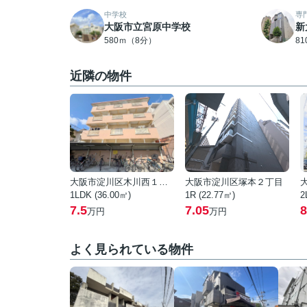
中学校
専
大阪市立宮原中学校
新
580ｍ（8分）
8
近隣の物件
大阪市淀川区木川西１丁目
大阪市淀川区塚本２丁目
1LDK (36.00㎡)
1R (22.77㎡)
2
7.5
7.05
8
万円
万円
よく見られている物件