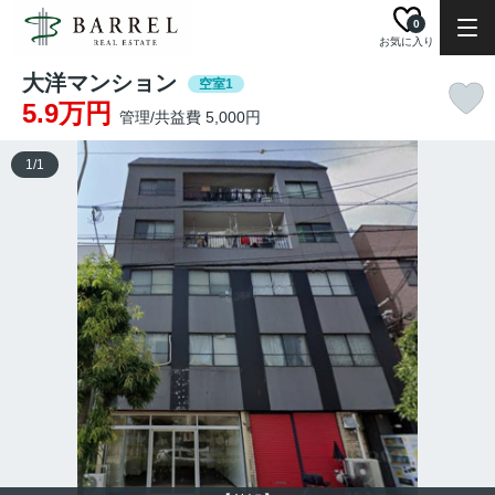
0
お気に入り
大洋マンション
空室1
5.9万円
管理/共益費 5,000円
1
/
1