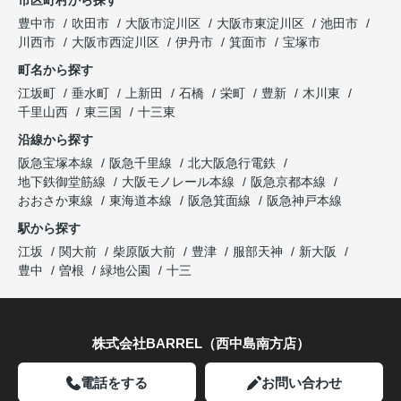
豊中市
吹田市
大阪市淀川区
大阪市東淀川区
池田市
川西市
大阪市西淀川区
伊丹市
箕面市
宝塚市
町名から探す
江坂町
垂水町
上新田
石橋
栄町
豊新
木川東
千里山西
東三国
十三東
沿線から探す
阪急宝塚本線
阪急千里線
北大阪急行電鉄
地下鉄御堂筋線
大阪モノレール本線
阪急京都本線
おおさか東線
東海道本線
阪急箕面線
阪急神戸本線
駅から探す
江坂
関大前
柴原阪大前
豊津
服部天神
新大阪
豊中
曽根
緑地公園
十三
株式会社BARREL（西中島南方店）
電話をする
お問い合わせ