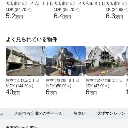
大阪市西淀
大阪市西淀川区花川１丁目
大阪市西淀川区大和田３丁目
1K (24.82㎡
1DK (24.70㎡)
1DK (25.70㎡)
6.3
5.2
6.4
万円
万円
万円
よく見られている物件
豊中市上野坂１丁目
豊中市柴原町３丁目
豊中市螢池東町２丁目
3LDK (144.20㎡)
2LDK (50.00㎡)
2DK (47.00㎡)
40
6
6
万円
万円
万円
)
大阪市西淀川区の物件一覧
塚本駅
大洋マンション
市区町村から探す