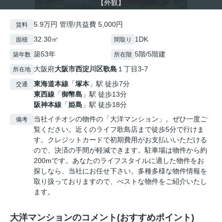
【外観】
5.9万円 管理/共益費 5,000円
賃料
32.30㎡
1DK
面積
間取り
築53年
5階/5階建
築年数
所在階
大阪府
大阪市西淀川区
歌島
１丁目3-7
所在地
東海道本線
「
塚本
」駅 徒歩7分
交通
東西線
「
御幣島
」駅 徒歩13分
阪神本線
「
姫島
」駅 徒歩18分
当社イチオシの物件の「大洋マンション」。ぜひ一度ご
備考
覧ください。近くのライフ歌島店まで徒歩5分で行けま
す。クレジットカードで初期費用がお支払いいただける
ので、決済の手間が軽減できます。駐車場は物件から約
200mです。あなたのライフスタイルに適した物件をお
探しなら、当社にお任せ下さい。多種多様な物件情報を
取り扱っておりますので、べストな物件をご紹介いたし
ます。
大洋マンションのコメント(おすすめポイント)