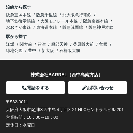
沿線から探す
阪急宝塚本線
阪急千里線
北大阪急行電鉄
地下鉄御堂筋線
大阪モノレール本線
阪急京都本線
おおさか東線
東海道本線
阪急箕面線
阪急神戸本線
駅から探す
江坂
関大前
豊津
服部天神
柴原阪大前
曽根
緑地公園
豊中
新大阪
石橋阪大前
株式会社BARREL（西中島南方店）
電話をする
お問い合わせ
〒532-0011
大阪府大阪市淀川区西中島４丁目3-21 NLCセントラルビル 201
営業時間：
10：00～19：00
定休日：
水曜日