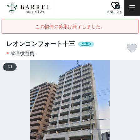
0
お気に入り
この物件の募集は終了しました。
レオンコンフォート十三
空室0
-
管理/共益費 -
1
/
1