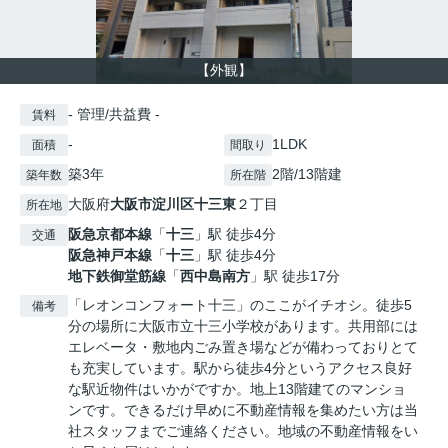
【外観】
- 管理/共益費 -
賃料
-
1LDK
面積
間取り
築3年
2階/13階建
築年数
所在階
大阪府
大阪市淀川区
十三東
２丁目
所在地
阪急京都本線
「
十三
」駅 徒歩4分
交通
阪急神戸本線
「
十三
」駅 徒歩4分
地下鉄御堂筋線
「
西中島南方
」駅 徒歩17分
「レオンコンフォート十三」のここがイチオシ。徒歩5
備考
分の場所に大阪市立十三小学校があります。共用部には
エレベータ・敷地内ごみ置き場などが備わっておりとて
も充実しています。駅から徒歩4分というアクセス良好
な駅近物件はいかがですか。地上13階建てのマンショ
ンです。できるだけ早めに不動産情報を集めたい方は当
社スタッフまでご連絡ください。地域の不動産情報をい