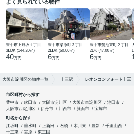
よく見られている物件
豊中市上野坂１丁目
豊中市柴原町３丁目
豊中市螢池東町２丁目
3LDK (144.20㎡)
2LDK (50.00㎡)
2DK (47.00㎡)
40
6
6
万円
万円
万円
大阪市淀川区の物件一覧
十三駅
レオンコンフォート十三
市区町村から探す
豊中市
吹田市
大阪市淀川区
大阪市東淀川区
池田市
大阪市西淀川区
伊丹市
川西市
箕面市
宝塚市
町名から探す
江坂町
垂水町
上新田
石橋
木川東
豊新
千里山西
十三東
宮原
東三国