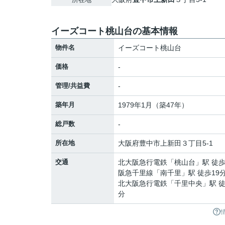
イーズコート桃山台の基本情報
物件名
イーズコート桃山台
価格
-
管理/共益費
-
築年月
1979年1月（築47年）
総戸数
-
所在地
大阪府
豊中市
上新田
３丁目5-1
交通
北大阪急行電鉄
「
桃山台
」駅 徒歩
阪急千里線
「
南千里
」駅 徒歩19
北大阪急行電鉄
「
千里中央
」駅 徒
分