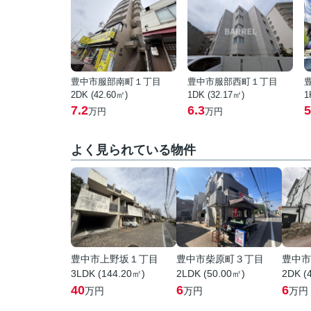
豊中市服部南町１丁目
豊中市服部西町１丁目
2DK (42.60㎡)
1DK (32.17㎡)
1
7.2
6.3
5
万円
万円
よく見られている物件
豊中市上野坂１丁目
豊中市柴原町３丁目
豊中市
3LDK (144.20㎡)
2LDK (50.00㎡)
2DK (
40
6
6
万円
万円
万円