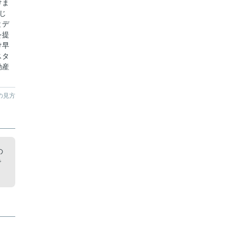
けま
じ
とデ
を提
け早
スタ
動産
の見方
の
で