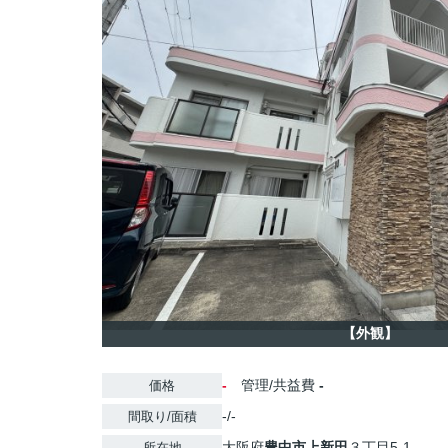
【外観】
-
管理/共益費
-
価格
-/-
間取り/面積
大阪府
豊中市
上新田
３丁目5-1
所在地