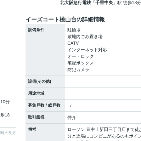
北大阪急行電鉄
「
千里中央
」駅 徒歩18
イーズコート桃山台の詳細情報
設備条件
駐輪場
敷地内ごみ置き場
CATV
インターネット対応
オートロック
宅配ボックス
防犯カメラ
設備(その他)
-
用途地域
-
10分
募集戸数 / 総戸数
- / -
分
歩18
取引態様
仲介
備考
ローソン 豊中上新田三丁目店まで徒
情報の見方
分と近場にコンビニがあるのもポイ