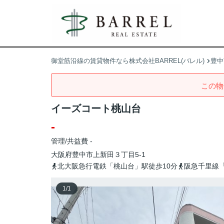
御堂筋沿線の賃貸物件なら株式会社BARREL(バレル)
豊中
この物
イーズコート桃山台
-
管理/共益費 -
大阪府
豊中市
上新田
３丁目5-1
北大阪急行電鉄「桃山台」駅徒歩10分
阪急千里線「
1
/
1