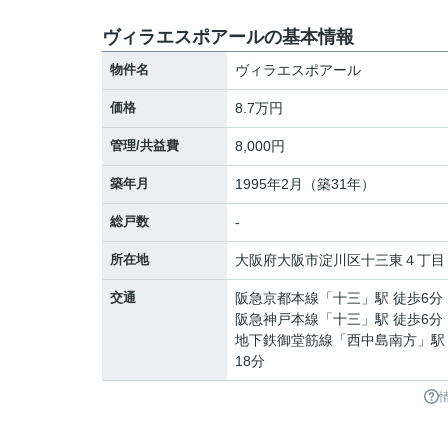
ヴィラエスポアールの基本情報
物件名
ヴィラエスポアール
価格
8.7万円
管理/共益費
8,000円
築年月
1995年2月（築31年）
総戸数
-
所在地
大阪府
大阪市淀川区
十三東
４丁目
交通
阪急京都本線
「
十三
」駅 徒歩6分
阪急神戸本線
「
十三
」駅 徒歩6分
地下鉄御堂筋線
「
西中島南方
」駅
18分