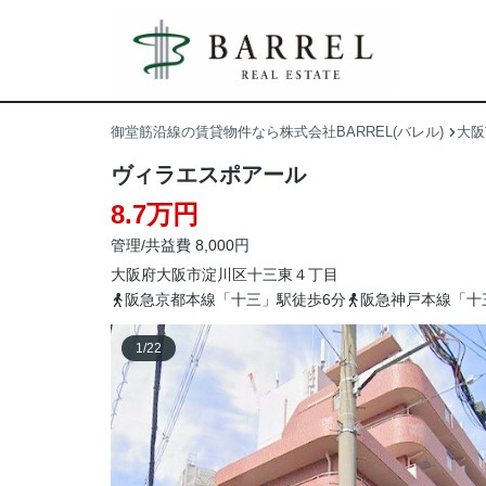
御堂筋沿線の賃貸物件なら株式会社BARREL(バレル)
大阪
ヴィラエスポアール
8.7万円
管理/共益費 8,000円
大阪府
大阪市淀川区
十三東
４丁目
阪急京都本線「十三」駅徒歩6分
阪急神戸本線「十
1
/
22