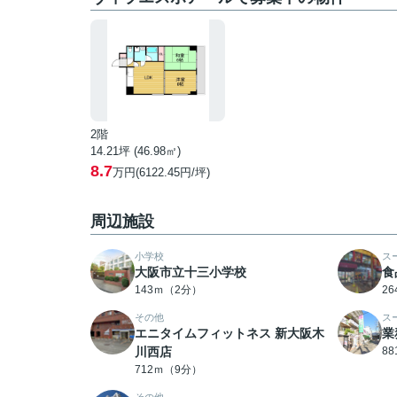
2階
14.21坪 (46.98㎡)
8.7
万円(6122.45円/坪)
周辺施設
小学校
ス
大阪市立十三小学校
食
143ｍ（2分）
2
その他
ス
エニタイムフィットネス 新大阪木
業
川西店
8
712ｍ（9分）