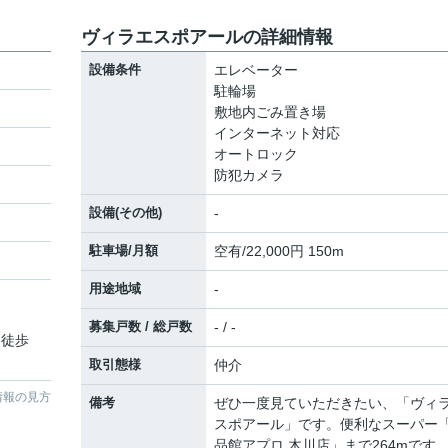
ヴィラエスポアールの詳細情報
設備条件
エレベーター
駐輪場
敷地内ごみ置き場
インターネット対応
オートロック
防犯カメラ
設備(その他)
-
駐車場/月額
空有/22,000円 150m
用途地域
-
募集戸数 / 総戸数
- / -
 徒歩
取引態様
仲介
情報の見方
備考
ぜひ一度見ていただきたい、「ヴィ
スポアール」です。便利なスーパー
品館アプロ 木川店」まで264mです