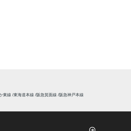
か東線
東海道本線
阪急箕面線
阪急神戸本線