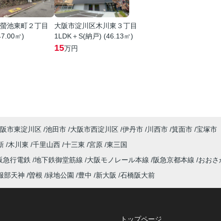
螢池東町２丁目
大阪市淀川区木川東３丁目
47.00㎡)
1LDK＋S(納戸) (46.13㎡)
15
万円
阪市東淀川区
池田市
大阪市西淀川区
伊丹市
川西市
箕面市
宝塚市
新
木川東
千里山西
十三東
宮原
東三国
阪急行電鉄
地下鉄御堂筋線
大阪モノレール本線
阪急京都本線
おおさ
服部天神
曽根
緑地公園
豊中
新大阪
石橋阪大前
トップページ