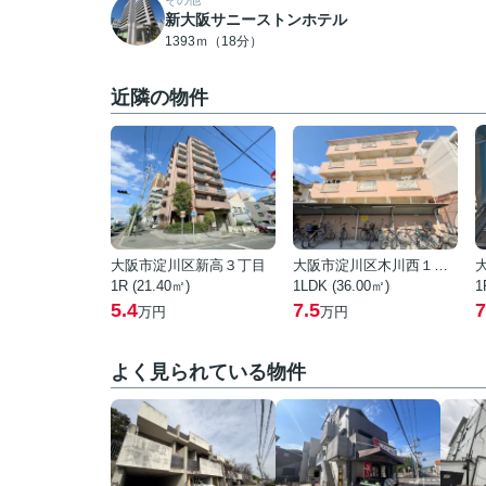
その他
新大阪サニーストンホテル
1393ｍ（18分）
近隣の物件
大阪市淀川区新高３丁目
大阪市淀川区木川西１丁目
1R (21.40㎡)
1LDK (36.00㎡)
1
5.4
7.5
7
万円
万円
よく見られている物件