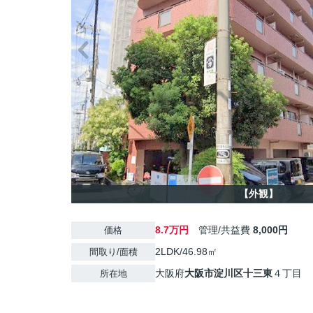
【外観】
8.7万円
管理/共益費
8,000円
価格
2LDK/46.98㎡
間取り/面積
大阪府
大阪市淀川区
十三東
４丁目
所在地