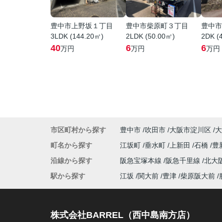
豊中市上野坂１丁目
豊中市柴原町３丁目
豊中市
3LDK (144.20㎡)
2LDK (50.00㎡)
2DK (
40
6
6
万円
万円
万円
市区町村から探す
豊中市
吹田市
大阪市淀川区
大
町名から探す
江坂町
垂水町
上新田
石橋
豊
沿線から探す
阪急宝塚本線
阪急千里線
北大
駅から探す
江坂
関大前
豊津
柴原阪大前
株式会社BARREL（西中島南方店）