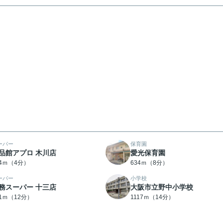
ーパー
保育園
品館アプロ 木川店
愛光保育園
64ｍ（4分）
634ｍ（8分）
ーパー
小学校
務スーパー 十三店
大阪市立野中小学校
81ｍ（12分）
1117ｍ（14分）