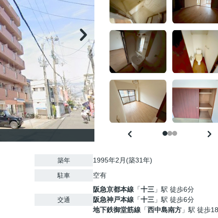
1995年2月(築31年)
築年
空有
駐車
阪急京都本線
「
十三
」駅 徒歩6分
阪急神戸本線
「
十三
」駅 徒歩6分
交通
地下鉄御堂筋線
「
西中島南方
」駅 徒歩1