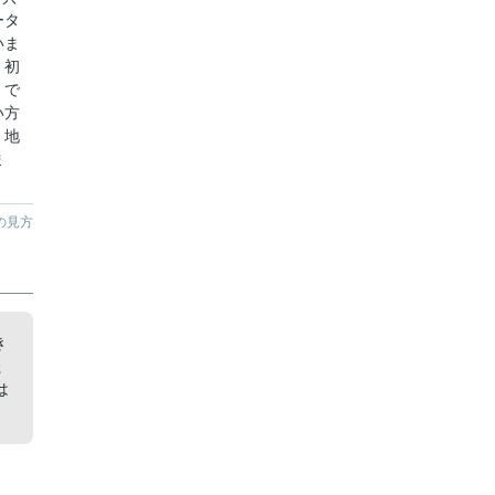
ータ
いま
。初
。で
い方
。地
ま
の見方
き
た
は