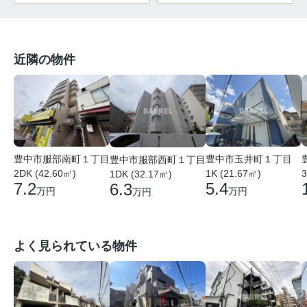
近隣の物件
豊中市服部南町１丁目
豊中市玉井町１丁目
豊中市服部西町１丁目
2DK (42.60㎡)
1K (21.67㎡)
3
1DK (32.17㎡)
7.2
5.4
6.3
万円
万円
万円
よく見られている物件