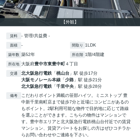
【外観】
- 管理/共益費 -
賃料
-
1LDK
面積
間取り
築52年
1階/4階建
築年数
所在階
大阪府
豊中市
東豊中町
４丁目
所在地
北大阪急行電鉄
「
桃山台
」駅 徒歩17分
交通
大阪モノレール本線
「
少路
」駅 徒歩21分
北大阪急行電鉄
「
千里中央
」駅 徒歩28分
こだわりポイント満載の笹部ハイツ。ミニストップ 豊
備考
中新千里南町店まで徒歩7分と近場にコンビニがあるの
もポイント。2駅利用可能な物件で目的地に応じて路線
を選ぶことができます。こちらの物件はマンションで
す。豊中市エリアと北大阪急行電鉄桃山台付近での賃貸
マンション、賃貸アパートをお探しの方はぜひコチラか
らお問い合わせやご連絡を下さい。