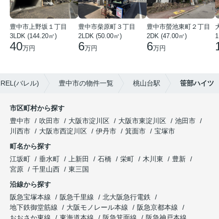
豊中市上野坂１丁目
豊中市柴原町３丁目
豊中市螢池東町２丁目
3LDK (144.20㎡)
2LDK (50.00㎡)
2DK (47.00㎡)
40
6
6
万円
万円
万円
EL(バレル)
豊中市の物件一覧
桃山台駅
笹部ハイツ
市区町村から探す
豊中市
吹田市
大阪市淀川区
大阪市東淀川区
池田市
川西市
大阪市西淀川区
伊丹市
箕面市
宝塚市
町名から探す
江坂町
垂水町
上新田
石橋
栄町
木川東
豊新
宮原
千里山西
東三国
沿線から探す
阪急宝塚本線
阪急千里線
北大阪急行電鉄
地下鉄御堂筋線
大阪モノレール本線
阪急京都本線
おおさか東線
東海道本線
阪急箕面線
阪急神戸本線