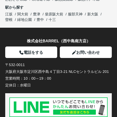
駅から探す
江坂
関大前
豊津
柴原阪大前
服部天神
新大阪
曽根
緑地公園
豊中
十三
株式会社BARREL（西中島南方店）
電話をする
お問い合わせ
〒532-0011
大阪府大阪市淀川区西中島４丁目3-21 NLCセントラルビル 201
営業時間：
10：00～19：00
定休日：
水曜日