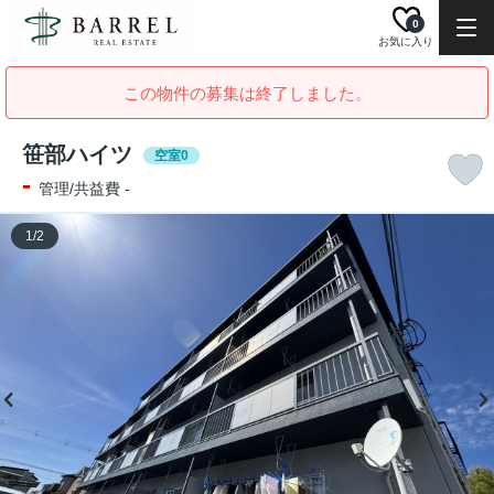
0
お気に入り
この物件の募集は終了しました。
笹部ハイツ
空室0
-
管理/共益費 -
1
/
2