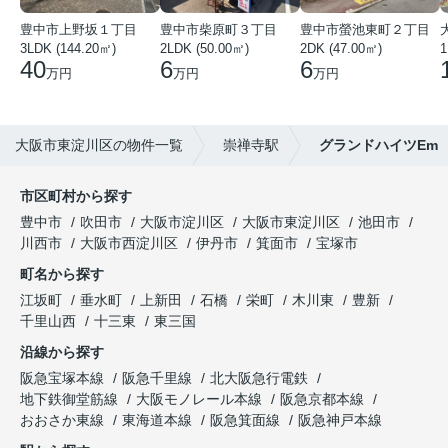
豊中市上野坂１丁目
豊中市柴原町３丁目
豊中市螢池東町２丁目
3LDK (144.20㎡)
2LDK (50.00㎡)
2DK (47.00㎡)
40
6
6
万円
万円
万円
大阪市東淀川区の物件一覧
崇禅寺駅
グランドハイツEm
市区町村から探す
豊中市
吹田市
大阪市淀川区
大阪市東淀川区
池田市
川西市
大阪市西淀川区
伊丹市
箕面市
宝塚市
町名から探す
江坂町
垂水町
上新田
石橋
栄町
木川東
豊新
千里山西
十三東
東三国
沿線から探す
阪急宝塚本線
阪急千里線
北大阪急行電鉄
地下鉄御堂筋線
大阪モノレール本線
阪急京都本線
おおさか東線
東海道本線
阪急箕面線
阪急神戸本線