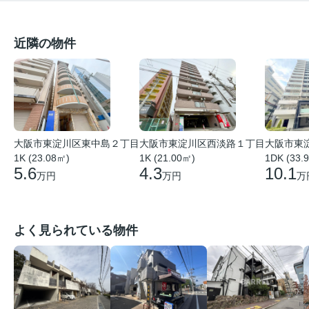
近隣の物件
大阪市東
大阪市東淀川区東中島２丁目
大阪市東淀川区西淡路１丁目
1DK (33.
1K (23.08㎡)
1K (21.00㎡)
10.1
5.6
4.3
万
万円
万円
よく見られている物件