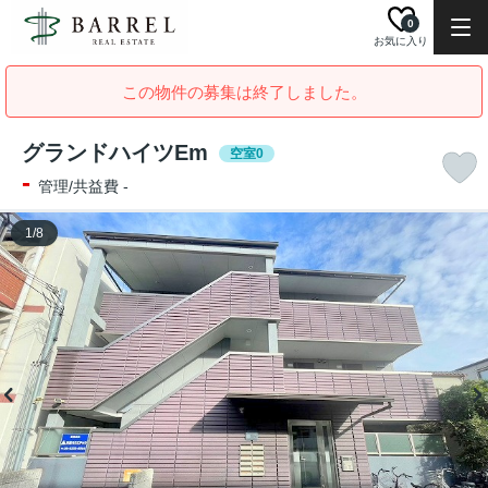
0
お気に入り
この物件の募集は終了しました。
グランドハイツEm
空室0
-
管理/共益費 -
1
/
8