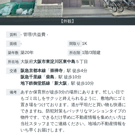
【外観】
- 管理/共益費 -
賃料
-
1K
面積
間取り
築20年
1階/3階建
築年数
所在階
大阪府
大阪市東淀川区
東中島
５丁目
所在地
阪急京都本線
「
崇禅寺
」駅 徒歩4分
交通
阪急千里線
「
柴島
」駅 徒歩10分
地下鉄御堂筋線
「
新大阪
」駅 徒歩10分
あすか保育所が徒歩3分の場所にあります。忙しい日で
備考
もゴミ出しをサクッと終えられるように、敷地内にゴミ
置き場をつけております。道が平坦だと買い物も快適に
できますね。防犯対策もバッチリなマンションタイプの
物件です。できるだけ早めに不動産情報を集めたい方は
当社スタッフまでご連絡ください。地域の不動産情報を
いち早くお届けします。