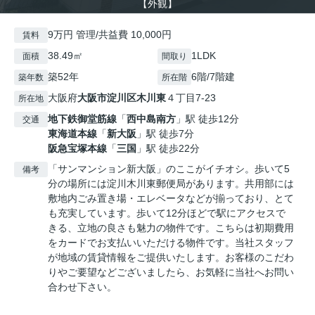
【外観】
9万円 管理/共益費 10,000円
賃料
38.49㎡
1LDK
面積
間取り
築52年
6階/7階建
築年数
所在階
大阪府
大阪市淀川区
木川東
４丁目7-23
所在地
地下鉄御堂筋線
「
西中島南方
」駅 徒歩12分
交通
東海道本線
「
新大阪
」駅 徒歩7分
阪急宝塚本線
「
三国
」駅 徒歩22分
「サンマンション新大阪」のここがイチオシ。歩いて5
備考
分の場所には淀川木川東郵便局があります。共用部には
敷地内ごみ置き場・エレベータなどが揃っており、とて
も充実しています。歩いて12分ほどで駅にアクセスで
きる、立地の良さも魅力の物件です。こちらは初期費用
をカードでお支払いいただける物件です。当社スタッフ
が地域の賃貸情報をご提供いたします。お客様のこだわ
りやご要望などございましたら、お気軽に当社へお問い
合わせ下さい。