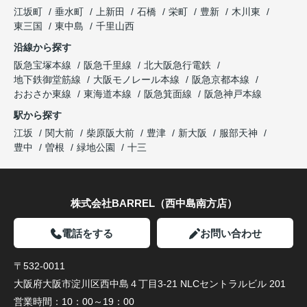
江坂町
垂水町
上新田
石橋
栄町
豊新
木川東
東三国
東中島
千里山西
沿線から探す
阪急宝塚本線
阪急千里線
北大阪急行電鉄
地下鉄御堂筋線
大阪モノレール本線
阪急京都本線
おおさか東線
東海道本線
阪急箕面線
阪急神戸本線
駅から探す
江坂
関大前
柴原阪大前
豊津
新大阪
服部天神
豊中
曽根
緑地公園
十三
株式会社BARREL（西中島南方店）
電話をする
お問い合わせ
〒532-0011
大阪府大阪市淀川区西中島４丁目3-21 NLCセントラルビル 201
営業時間：
10：00～19：00