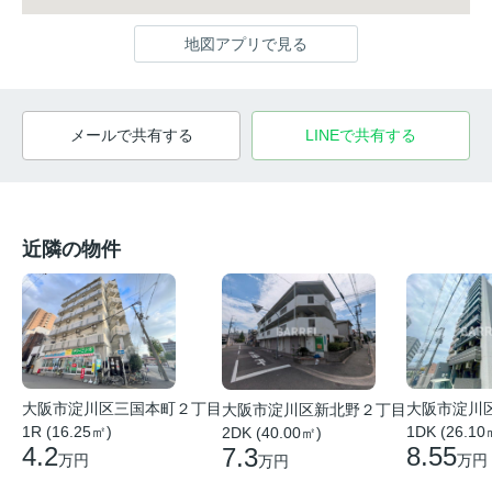
地図アプリで見る
メールで共有する
LINEで共有する
近隣の物件
大阪市淀川
大阪市淀川区三国本町２丁目
大阪市淀川区新北野２丁目
1DK (26.10
1R (16.25㎡)
2DK (40.00㎡)
8.55
4.2
7.3
万円
万円
万円