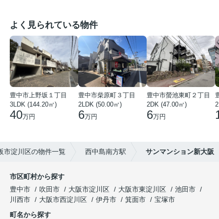
よく見られている物件
豊中市上野坂１丁目
豊中市柴原町３丁目
豊中市螢池東町２丁目
3LDK (144.20㎡)
2LDK (50.00㎡)
2DK (47.00㎡)
2
40
6
6
万円
万円
万円
阪市淀川区の物件一覧
西中島南方駅
サンマンション新大阪
市区町村から探す
豊中市
吹田市
大阪市淀川区
大阪市東淀川区
池田市
川西市
大阪市西淀川区
伊丹市
箕面市
宝塚市
町名から探す