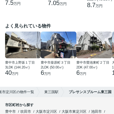
7.5
7.05
8.7
万円
万円
万円
よく見られている物件
豊中市上野坂１丁目
豊中市柴原町３丁目
豊中市螢池東町２丁目
3LDK (144.20㎡)
2LDK (50.00㎡)
2DK (47.00㎡)
40
6
6
万円
万円
万円
阪市淀川区の物件一覧
東三国駅
プレサンスブルーム東三国
市区町村から探す
豊中市
吹田市
大阪市淀川区
大阪市東淀川区
池田市