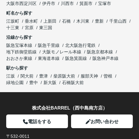
大阪市西淀川区
伊丹市
川西市
箕面市
宝塚市
町名から探す
江坂町
垂水町
上新田
石橋
木川東
豊新
千里山西
十三東
宮原
東三国
沿線から探す
阪急宝塚本線
阪急千里線
北大阪急行電鉄
地下鉄御堂筋線
大阪モノレール本線
阪急京都本線
おおさか東線
東海道本線
阪急箕面線
阪急神戸本線
駅から探す
江坂
関大前
豊津
柴原阪大前
服部天神
曽根
緑地公園
豊中
新大阪
石橋阪大前
株式会社BARREL（西中島南方店）
電話をする
お問い合わせ
〒532-0011