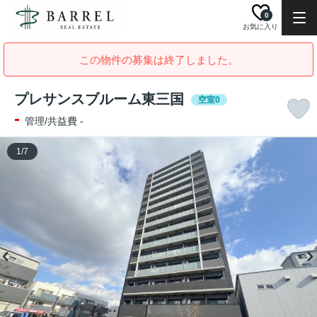
0
お気に入り
この物件の募集は終了しました。
プレサンスブルーム東三国
空室0
-
管理/共益費 -
1
/
7