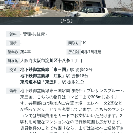
【外観】
- 管理/共益費 -
賃料
-
1K
面積
間取り
築4年
4階/15階建
築年数
所在階
大阪府
大阪市淀川区
十八条
１丁目
所在地
地下鉄御堂筋線
「
東三国
」駅 徒歩13分
交通
地下鉄御堂筋線
「
江坂
」駅 徒歩18分
東海道本線
「
東淀川
」駅 徒歩21分
地下鉄御堂筋線東三国駅周辺物件：プレサンスブルーム
備考
東三国。こちらの物件はコンビニまで308mにありま
す。共用部には敷地内ごみ置き場・エレベータ2基など
が揃っており、とても充実しています。こちらのマンシ
ョンでは初期費用をカードでお支払いいただけます。2
駅利用可能なマンションなので行動範囲も広がります。
賃貸物件のことでお困りなら、まずは当社へご連絡下さ