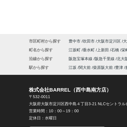
市区町村から探す
豊中市
吹田市
大阪市淀川区
大
町名から探す
江坂町
垂水町
上新田
石橋
栄
沿線から探す
阪急宝塚本線
阪急千里線
北大
駅から探す
江坂
関大前
柴原阪大前
豊津
株式会社BARREL（西中島南方店）
〒532-0011
大阪府大阪市淀川区西中島４丁目3-21 NLCセントラルビ
営業時間：
10：00～19：00
定休日：
水曜日