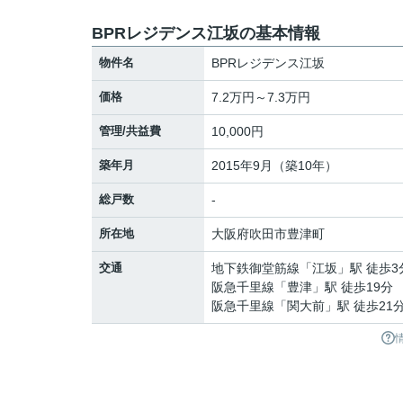
BPRレジデンス江坂の基本情報
物件名
BPRレジデンス江坂
価格
7.2万円～7.3万円
管理/共益費
10,000円
築年月
2015年9月（築10年）
総戸数
-
所在地
大阪府
吹田市
豊津町
交通
地下鉄御堂筋線
「
江坂
」駅 徒歩3
阪急千里線
「
豊津
」駅 徒歩19分
阪急千里線
「
関大前
」駅 徒歩21