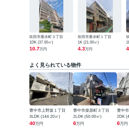
吹田市垂水町３丁目
吹田市垂水町１丁目
1DK (37.00㎡)
1K (21.00㎡)
1
10.7
4.3
4
万円
万円
よく見られている物件
豊中市上野坂１丁目
豊中市柴原町３丁目
豊中市
3LDK (144.20㎡)
2LDK (50.00㎡)
2DK (
40
6
6
万円
万円
万円