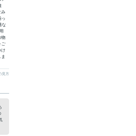
ま
ごみ
揃っ
適な
用
の物
をご
つけ
しま
の見方
あ
の
気