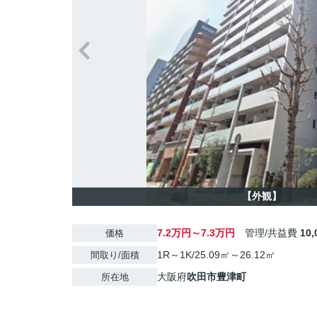
【外観】
7.2万円～7.3万円
管理/共益費
10
価格
1R～1K/25.09㎡～26.12㎡
間取り/面積
大阪府
吹田市
豊津町
所在地