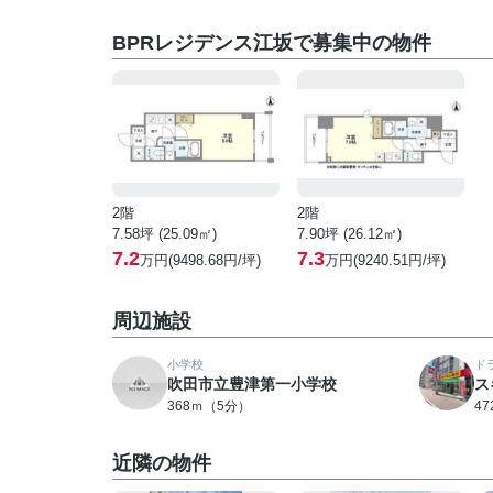
BPRレジデンス江坂で募集中の物件
2階
2階
7.58坪 (25.09㎡)
7.90坪 (26.12㎡)
7.2
7.3
万円(9498.68円/坪)
万円(9240.51円/坪)
周辺施設
小学校
ド
吹田市立豊津第一小学校
ス
368ｍ（5分）
4
近隣の物件