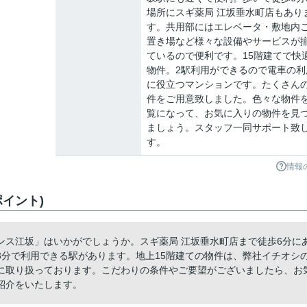
場所にスギ薬局 江坂垂水町店もあり
す。共用部にはエレベータ・敷地内
置き場など様々な設備やサービスが
ているので便利です。15階建てで快
物件。2駅利用ができるので電車の利
に役立つマンションです。たくさん
件をご用意致しました。色々な物件
覧になって、お気に入りの物件を見
ましょう。スタッフ一同サポート致
す。
情報
イント)
ンス江坂」はいかがでしょうか。スギ薬局 江坂垂水町店まで徒歩6分に
3分で利用できる駅があります。地上15階建ての物件は、弊社イチオシ
に取り扱っております。こだわりの条件やご要望がございましたら、お
紹介をいたします。