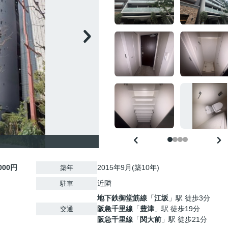
,000円
2015年9月(築10年)
築年
近隣
駐車
地下鉄御堂筋線
「
江坂
」駅 徒歩3分
阪急千里線
「
豊津
」駅 徒歩19分
交通
阪急千里線
「
関大前
」駅 徒歩21分