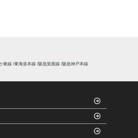
か東線
東海道本線
阪急箕面線
阪急神戸本線