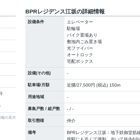
BPRレジデンス江坂の詳細情報
設備条件
エレベーター
駐輪場
バイク置場あり
敷地内ごみ置き場
光ファイバー
オートロック
宅配ボックス
設備(その他)
-
駐車場/月額
近隣/27,500円 (税込) 150m
分
用途地域
-
分
募集戸数 / 総戸数
- / -
情報の見方
取引態様
仲介
備考
BPRレジデンス江坂：地下鉄御堂筋
坂駅にも近くて便利。歩いて徒歩6分