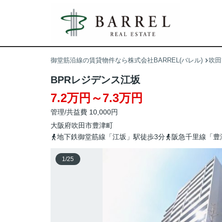
御堂筋沿線の賃貸物件なら株式会社BARREL(バレル)
吹田
BPRレジデンス江坂
7.2万円～7.3万円
管理/共益費 10,000円
大阪府
吹田市
豊津町
地下鉄御堂筋線「江坂」駅徒歩3分
阪急千里線「豊
1
/
25