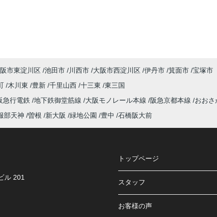
阪市東淀川区
池田市
川西市
大阪市西淀川区
伊丹市
箕面市
宝塚市
町
木川東
豊新
千里山西
十三東
東三国
阪急行電鉄
地下鉄御堂筋線
大阪モノレール本線
阪急京都本線
おおさ
服部天神
曽根
新大阪
緑地公園
豊中
石橋阪大前
トップページ
ル 201
スタッフ
お客様の声