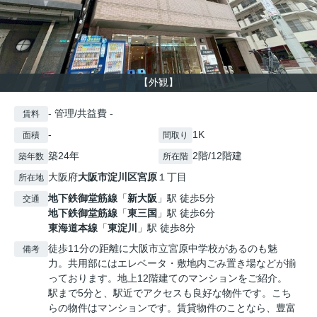
【外観】
- 管理/共益費 -
賃料
-
1K
面積
間取り
築24年
2階/12階建
築年数
所在階
大阪府
大阪市淀川区
宮原
１丁目
所在地
地下鉄御堂筋線
「
新大阪
」駅 徒歩5分
交通
地下鉄御堂筋線
「
東三国
」駅 徒歩6分
東海道本線
「
東淀川
」駅 徒歩8分
徒歩11分の距離に大阪市立宮原中学校があるのも魅
備考
力。共用部にはエレベータ・敷地内ごみ置き場などが揃
っております。地上12階建てのマンションをご紹介。
駅まで5分と、駅近でアクセスも良好な物件です。こち
らの物件はマンションです。賃貸物件のことなら、豊富