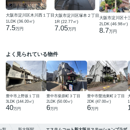
大阪市淀川区木川西１丁目
大阪市淀川区塚本２丁目
大阪市淀川区十
1LDK (36.00㎡)
1R (22.77㎡)
2LDK (46.98㎡)
7.5
7.05
8.7
万円
万円
万円
よく見られている物件
豊中市上野坂１丁目
豊中市柴原町３丁目
豊中市螢池東町２丁目
3LDK (144.20㎡)
2LDK (50.00㎡)
2DK (47.00㎡)
40
6
6
万円
万円
万円
一覧
新大阪駅
エステムコート新大阪Ⅲステーションプラザ