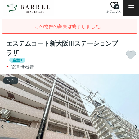
0
お気に入り
この物件の募集は終了しました。
エステムコート新大阪Ⅲステーションプ
ラザ
空室0
-
管理/共益費 -
1
/
11