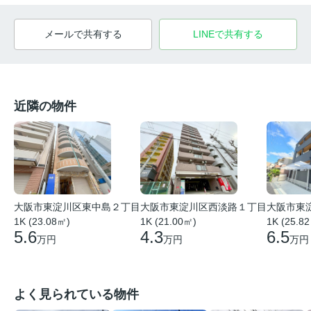
メールで共有する
LINEで共有する
近隣の物件
大阪市東
大阪市東淀川区東中島２丁目
大阪市東淀川区西淡路１丁目
1K (25.8
1K (23.08㎡)
1K (21.00㎡)
6.5
5.6
4.3
万円
万円
万円
よく見られている物件