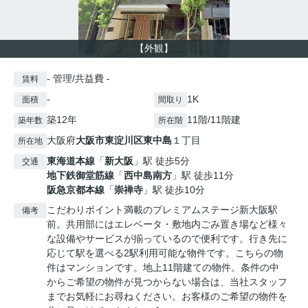
【外観】
- 管理/共益費 -
賃料
-
1K
面積
間取り
築12年
11階/11階建
築年数
所在階
大阪府
大阪市東淀川区
東中島
１丁目
所在地
東海道本線
「
新大阪
」駅 徒歩5分
交通
地下鉄御堂筋線
「
西中島南方
」駅 徒歩11分
阪急京都本線
「
崇禅寺
」駅 徒歩10分
こだわりポイント満載のプレミアムステージ新大阪駅
備考
前。共用部にはエレベータ・敷地内ごみ置き場など様々
な設備やサービスが揃っているので便利です。行き先に
応じて駅を選べる2駅利用可能な物件です。こちらの物
件はマンションです。地上11階建ての物件。条件の中
からご希望の物件が見つからない場合は、当社スタッフ
までお気軽にお尋ねください。お客様のご希望の物件を