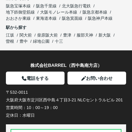
阪急宝塚本線
阪急千里線
北大阪急行電鉄
地下鉄御堂筋線
大阪モノレール本線
阪急京都本線
おおさか東線
東海道本線
阪急箕面線
阪急神戸本線
駅から探す
江坂
関大前
柴原阪大前
豊津
服部天神
新大阪
曽根
豊中
緑地公園
十三
株式会社BARREL（西中島南方店）
電話をする
お問い合わせ
〒532-0011
大阪府大阪市淀川区西中島４丁目3-21 NLCセントラルビル 201
営業時間：
10：00～19：00
定休日：
水曜日