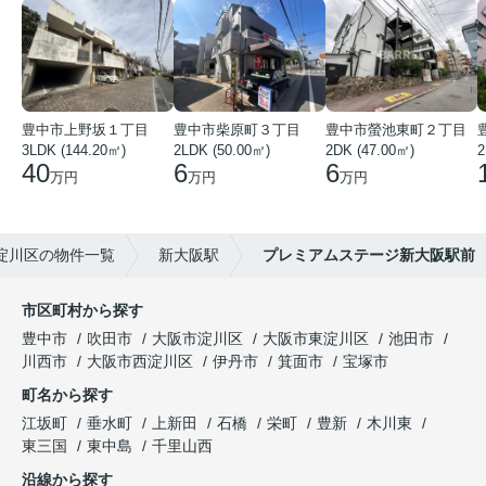
豊中市上野坂１丁目
豊中市柴原町３丁目
豊中市螢池東町２丁目
3LDK (144.20㎡)
2LDK (50.00㎡)
2DK (47.00㎡)
2
40
6
6
万円
万円
万円
淀川区の物件一覧
新大阪駅
プレミアムステージ新大阪駅前
市区町村から探す
豊中市
吹田市
大阪市淀川区
大阪市東淀川区
池田市
川西市
大阪市西淀川区
伊丹市
箕面市
宝塚市
町名から探す
江坂町
垂水町
上新田
石橋
栄町
豊新
木川東
東三国
東中島
千里山西
沿線から探す