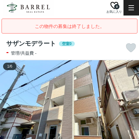
0
お気に入り
この物件の募集は終了しました。
サザンモデラート
空室0
-
管理/共益費 -
1
/
6