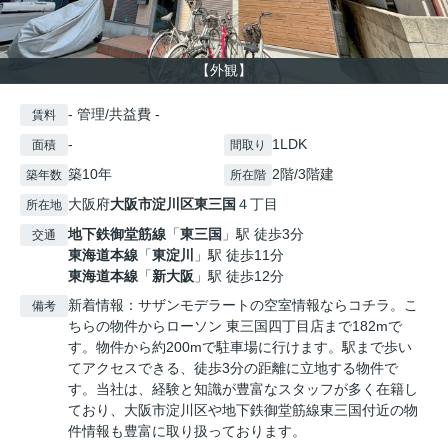
【外観】
- 管理/共益費 -
賃料
-
1LDK
面積
間取り
築10年
2階/3階建
築年数
所在階
大阪府
大阪市淀川区
東三国
４丁目
所在地
地下鉄御堂筋線
「
東三国
」駅 徒歩3分
交通
東海道本線
「
東淀川
」駅 徒歩11分
東海道本線
「
新大阪
」駅 徒歩12分
新着情報：サザンモデラートの空室情報ならコチラ。こ
備考
ちらの物件からローソン 東三国四丁目店まで182mで
す。物件から約200mで駐車場に行けます。駅まで歩い
てアクセスできる、徒歩3分の距離に立地する物件で
す。当社は、経験と知識が豊富なスタッフが多く在籍し
ており、大阪市淀川区や地下鉄御堂筋線東三国付近の物
件情報も豊富に取り扱っております。