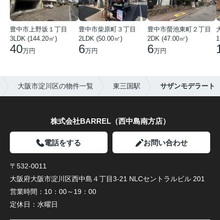
豊中市上野坂１丁目
豊中市柴原町３丁目
豊中市螢池東町２丁目
3LDK (144.20㎡)
2LDK (50.00㎡)
2DK (47.00㎡)
40
6
6
万円
万円
万円
大阪市淀川区の物件一覧
東三国駅
サザンモデラート
株式会社BARREL（西中島南方店）
電話をする
お問い合わせ
〒532-0011
大阪府大阪市淀川区西中島４丁目3-21 NLCセントラルビル 201
営業時間：
10：00～19：00
定休日：
水曜日