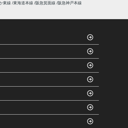
か東線
東海道本線
阪急箕面線
阪急神戸本線