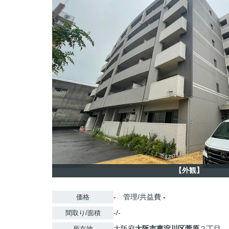
【外観】
-
管理/共益費
-
価格
-/-
間取り/面積
大阪府
大阪市東淀川区
菅原
２丁目
所在地