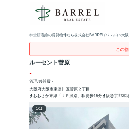
御堂筋沿線の賃貸物件なら株式会社BARREL(バレル)
大阪
この物
ルーセント菅原
-
管理/共益費 -
大阪府
大阪市東淀川区
菅原
２丁目
おおさか東線「ＪＲ淡路」駅徒歩15分
阪急京都本線
1
/
11