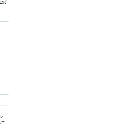
19分
レ
って