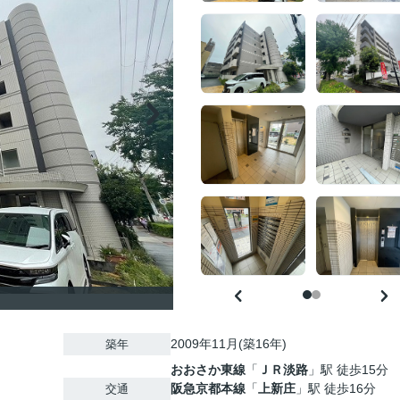
2009年11月(築16年)
築年
おおさか東線
「
ＪＲ淡路
」駅 徒歩15分
阪急京都本線
「
上新庄
」駅 徒歩16分
交通