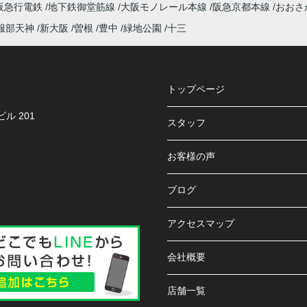
阪急行電鉄
地下鉄御堂筋線
大阪モノレール本線
阪急京都本線
おおさ
服部天神
新大阪
曽根
豊中
緑地公園
十三
トップページ
ル 201
スタッフ
お客様の声
ブログ
アクセスマップ
会社概要
店舗一覧