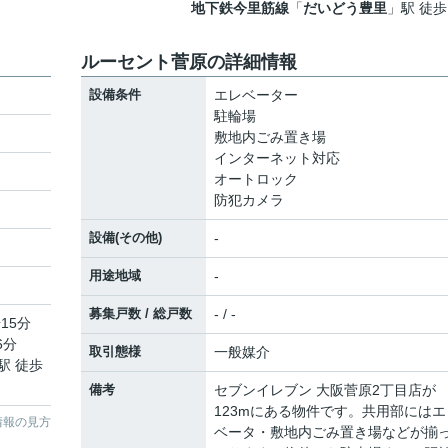
地下鉄今里筋線
「
だいどう豊里
」駅 徒歩
ルーセント菅原の詳細情報
設備条件
エレベーター
駐輪場
敷地内ごみ置き場
インターネット対応
オートロック
防犯カメラ
設備(その他)
-
用途地域
-
募集戸数 / 総戸数
- / -
15分
6分
取引態様
一般媒介
駅 徒歩
備考
セブンイレブン 大阪菅原2丁目店が
123mにある物件です。共用部にはエ
情報の見方
ベータ・敷地内ごみ置き場などが揃