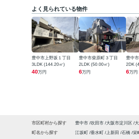
よく見られている物件
豊中市上野坂１丁目
豊中市柴原町３丁目
豊中市
3LDK (144.20㎡)
2LDK (50.00㎡)
2DK (
40
6
6
万円
万円
万円
市区町村から探す
豊中市
吹田市
大阪市淀川区
大
町名から探す
江坂町
垂水町
上新田
石橋
栄