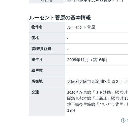
ルーセント菅原の基本情報
物件名
ルーセント菅原
価格
-
管理/共益費
-
築年月
2009年11月（築16年）
総戸数
-
所在地
大阪府
大阪市東淀川区
菅原
２丁目
交通
おおさか東線
「
ＪＲ淡路
」駅 徒歩
阪急京都本線
「
上新庄
」駅 徒歩1
地下鉄今里筋線
「
だいどう豊里
」
19分