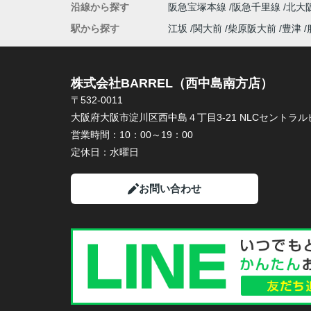
沿線から探す
阪急宝塚本線
阪急千里線
北大
駅から探す
江坂
関大前
柴原阪大前
豊津
株式会社BARREL（西中島南方店）
〒532-0011
大阪府大阪市淀川区西中島４丁目3-21 NLCセントラルビ
営業時間：
10：00～19：00
定休日：
水曜日
お問い合わせ