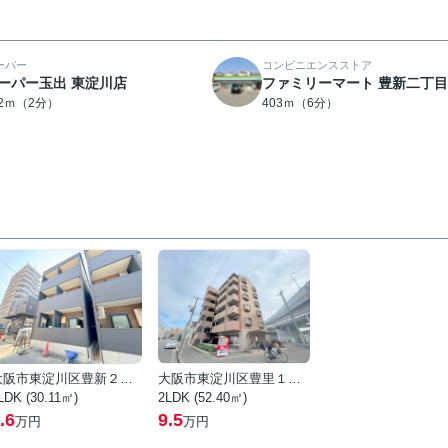
ーパー
コンビニエンスストア
ーパー玉出 東淀川店
ファミリーマート 豊新二丁
32ｍ（2分）
403ｍ（6分）
大阪市東淀川区豊新２丁目
大阪市東淀川区豊里１丁目
LDK (30.11㎡)
2LDK (52.40㎡)
.6
9.5
万円
万円