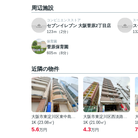
周辺施設
コンビニエンスストア
ス
セブンイレブン 大阪菅原2丁目店
ス
123ｍ（2分）
1
保育園
菅原保育園
605ｍ（8分）
近隣の物件
大阪市東淀川区東中島２丁目
大阪市東淀川区西淡路１丁目
1K (23.08㎡)
1K (21.00㎡)
1
5.6
4.3
7
万円
万円