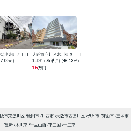
螢池東町２丁目
大阪市淀川区木川東３丁目
47.00㎡)
1LDK＋S(納戸) (46.13㎡)
15
万円
阪市東淀川区
池田市
川西市
大阪市西淀川区
伊丹市
箕面市
宝塚市
町
豊新
木川東
千里山西
東三国
十三東