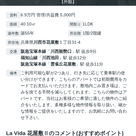
【外観】
6.9万円 管理/共益費 5,000円
賃料
40.10㎡
1LDK
面積
間取り
築55年
1階/2階建
築年数
所在階
兵庫県
川西市
花屋敷
１丁目31-4
所在地
阪急宝塚本線
「
川西能勢口
」駅 徒歩9分
交通
福知山線
「
川西池田
」駅 徒歩12分
阪急宝塚本線
「
雲雀丘花屋敷
」駅 徒歩11分
ご利用可能な駅が2つあり、行き先に応じて乗車駅の使
備考
い分けができます。こちらのアパートでは初期費用をカ
ードでお支払いいただけます。敷地内ごみ置き場は、ご
みを捨てる手間を減らしてくれます。こちらの物件はア
パートです。当社はお客様のご希望に適した物件のご紹
介をいたします。多種多様な物件情報を取り扱い、確か
な情報をご提供をいたしますので、お気軽にお問い合わ
せ下さい。
La Vida 花屋敷Ⅱのコメント(おすすめポイント)