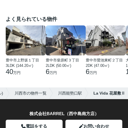
よく見られている物件
豊中市上野坂１丁目
豊中市柴原町３丁目
豊中市螢池東町２丁目
3LDK (144.20㎡)
2LDK (50.00㎡)
2DK (47.00㎡)
40
6
6
万円
万円
万円
)
川西市の物件一覧
川西能勢口駅
La Vida 花屋敷Ⅱ
株式会社BARREL（西中島南方店）
電話をする
お問い合わせ