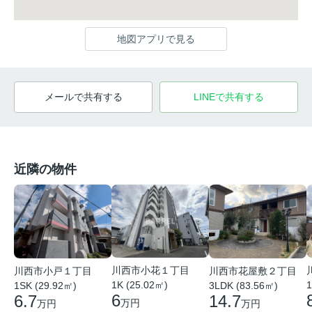
地図アプリで見る
メールで共有する
LINEで共有する
近隣の物件
川西市小花１丁目
川西市小戸１丁目
川西市花屋敷２丁目
1K (25.02㎡)
1
1SK (29.92㎡)
3LDK (83.56㎡)
6
6.7
14.7
万円
万円
万円