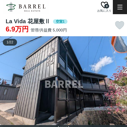
0
お気に入り
La Vida 花屋敷Ⅱ
空室1
6.9万円
管理/共益費 5,000円
1
/
22