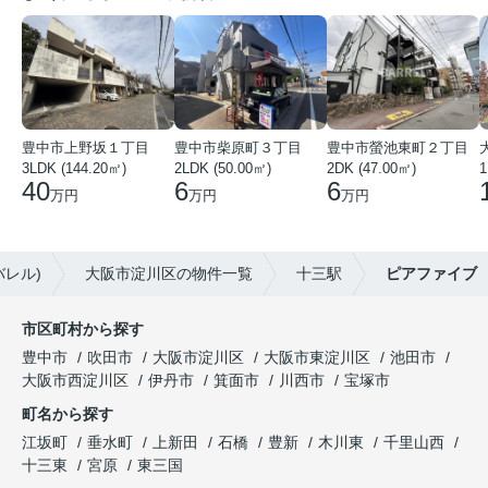
豊中市上野坂１丁目
豊中市柴原町３丁目
豊中市螢池東町２丁目
3LDK (144.20㎡)
2LDK (50.00㎡)
2DK (47.00㎡)
40
6
6
万円
万円
万円
バレル)
大阪市淀川区の物件一覧
十三駅
ピアファイブ
市区町村から探す
豊中市
吹田市
大阪市淀川区
大阪市東淀川区
池田市
大阪市西淀川区
伊丹市
箕面市
川西市
宝塚市
町名から探す
江坂町
垂水町
上新田
石橋
豊新
木川東
千里山西
十三東
宮原
東三国