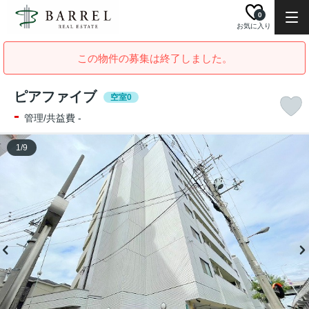
0
お気に入り
この物件の募集は終了しました。
ピアファイブ
空室0
-
管理/共益費 -
1
/
9