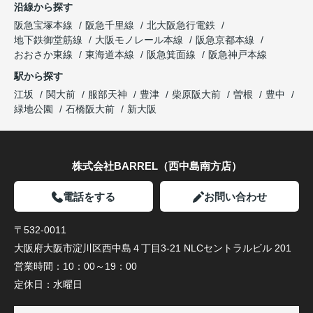
沿線から探す
阪急宝塚本線
阪急千里線
北大阪急行電鉄
地下鉄御堂筋線
大阪モノレール本線
阪急京都本線
おおさか東線
東海道本線
阪急箕面線
阪急神戸本線
駅から探す
江坂
関大前
服部天神
豊津
柴原阪大前
曽根
豊中
緑地公園
石橋阪大前
新大阪
株式会社BARREL（西中島南方店）
電話をする
お問い合わせ
〒532-0011
大阪府大阪市淀川区西中島４丁目3-21 NLCセントラルビル 201
営業時間：
10：00～19：00
定休日：
水曜日