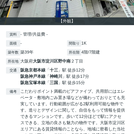
【外観】
- 管理/共益費 -
賃料
-
1K
面積
間取り
築39年
4階/7階建
築年数
所在階
大阪府
大阪市淀川区
野中南
２丁目
所在地
阪急京都本線
「
十三
」駅 徒歩12分
交通
阪急神戸本線
「
神崎川
」駅 徒歩17分
阪急宝塚本線
「
三国
」駅 徒歩15分
こだわりポイント満載のピアファイブ。共用部にはエレ
備考
ベータ・敷地内ごみ置き場などが備わっておりとても充
実しています。行動範囲が広がる2駅利用可能な物件で
す。造りとデザインに関して、自信をもって情報を提供
できるマンションです。歩いて12分ほどで駅にアクセ
スできる、立地の良さも魅力の物件です。大阪市淀川区
エリアにある賃貸情報のことなら、地域に密着した当社