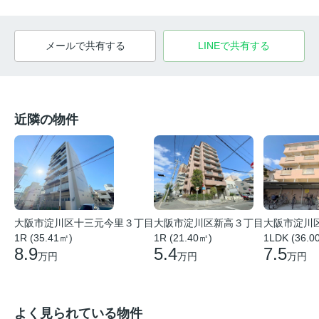
メールで共有する
LINEで共有する
近隣の物件
大阪市淀川区十三元今里３丁目
大阪市淀川区新高３丁目
大阪市淀川
1R (35.41㎡)
1R (21.40㎡)
1LDK (36.0
8.9
5.4
7.5
万円
万円
万円
よく見られている物件