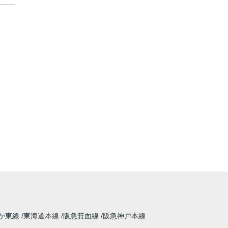
か東線
東海道本線
阪急箕面線
阪急神戸本線