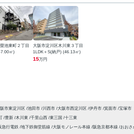
螢池東町２丁目
大阪市淀川区木川東３丁目
47.00㎡)
1LDK＋S(納戸) (46.13㎡)
15
万円
阪市東淀川区
池田市
川西市
大阪市西淀川区
伊丹市
箕面市
宝塚市
町
豊新
木川東
千里山西
東三国
十三東
阪急行電鉄
地下鉄御堂筋線
大阪モノレール本線
阪急京都本線
おおさ