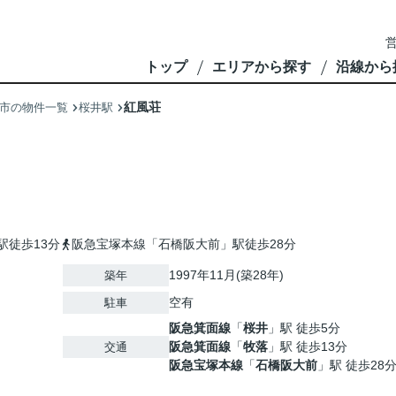
営
トップ
エリアから探す
沿線から
紅風荘
市の物件一覧
桜井駅
駅徒歩13分
阪急宝塚本線「石橋阪大前」駅徒歩28分
1997年11月(築28年)
築年
空有
駐車
阪急箕面線
「
桜井
」駅 徒歩5分
阪急箕面線
「
牧落
」駅 徒歩13分
交通
阪急宝塚本線
「
石橋阪大前
」駅 徒歩28