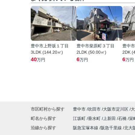
豊中市上野坂１丁目
豊中市柴原町３丁目
豊中市
3LDK (144.20㎡)
2LDK (50.00㎡)
2DK (
40
6
6
万円
万円
万円
市区町村から探す
豊中市
吹田市
大阪市淀川区
大
町名から探す
江坂町
垂水町
上新田
石橋
栄
沿線から探す
阪急宝塚本線
阪急千里線
北大