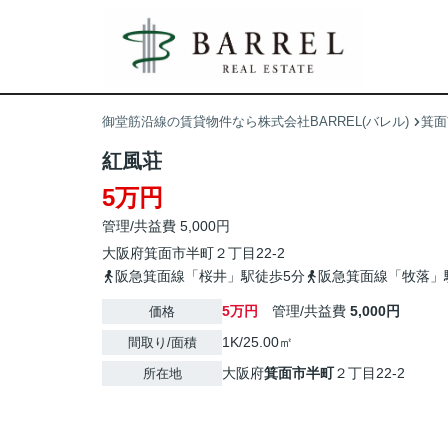
御堂筋沿線の賃貸物件なら株式会社BARREL(バレル)
箕面
紅風荘
5万円
管理/共益費 5,000円
大阪府
箕面市
半町
２丁目22-2
阪急箕面線「桜井」駅徒歩5分
阪急箕面線「牧落」
5万円
管理/共益費
5,000円
価格
1K/25.00㎡
間取り/面積
大阪府
箕面市
半町
２丁目22-2
所在地