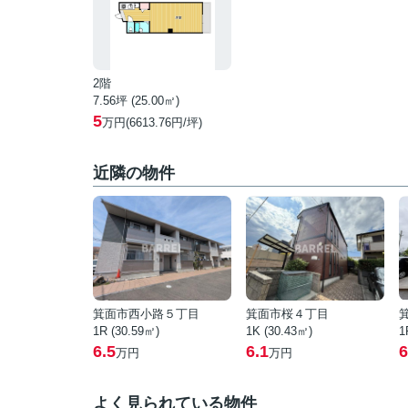
2階
7.56坪 (25.00㎡)
5
万円(6613.76円/坪)
近隣の物件
箕面市西小路５丁目
箕面市桜４丁目
1R (30.59㎡)
1K (30.43㎡)
1
6.5
6.1
6
万円
万円
よく見られている物件