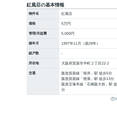
紅風荘の基本情報
物件名
紅風荘
価格
5万円
管理/共益費
5,000円
築年月
1997年11月（築28年）
総戸数
-
所在地
大阪府
箕面市
半町
２丁目22-2
交通
阪急箕面線
「
桜井
」駅 徒歩5分
阪急箕面線
「
牧落
」駅 徒歩13分
阪急宝塚本線
「
石橋阪大前
」駅 徒
分