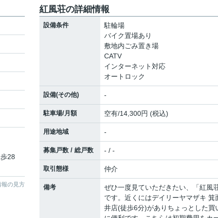
紅風荘の詳細情報
設備条件
駐輪場
バイク置場あり
敷地内ごみ置き場
CATV
インターネット対応
オートロック
設備(その他)
-
駐車場/月額
空有/14,300円 (税込)
用途地域
-
募集戸数 / 総戸数
- / -
歩28
取引態様
仲介
情報の見方
備考
ぜひ一度見ていただきたい、「紅風
です。近くにはデイリーヤマザキ 箕
井店(徒歩6分)がありちょっとした買