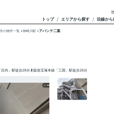
営
トップ
エリアから探す
沿線から
アバンテ二葉
市の物件一覧
神崎川駅
庄内」駅徒歩28分
阪急宝塚本線「三国」駅徒歩26分