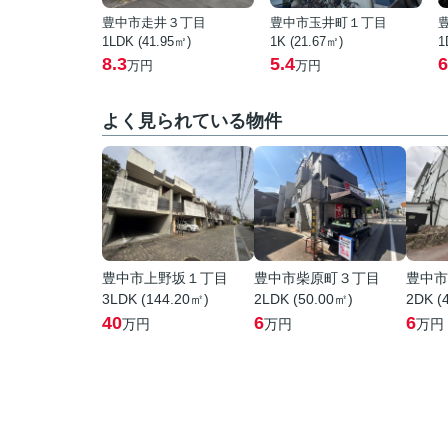
豊中市走井３丁目
豊中市玉井町１丁目
1LDK (41.95㎡)
1K (21.67㎡)
1
8.3
5.4
6
万円
万円
よく見られている物件
豊中市上野坂１丁目
豊中市柴原町３丁目
豊中市
3LDK (144.20㎡)
2LDK (50.00㎡)
2DK (
40
6
6
万円
万円
万円