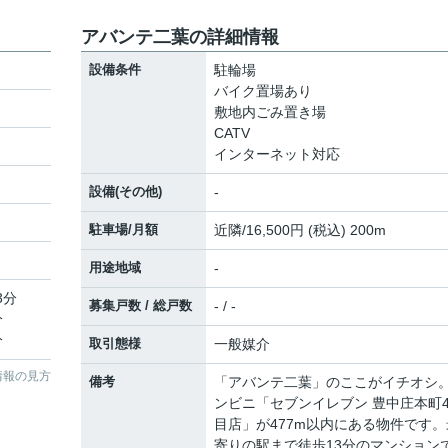
アバンテ二葉の詳細情報
設備条件
駐輪場
バイク置場あり
敷地内ごみ置き場
CATV
インターネット対応
設備(その他)
-
駐車場/月額
近隣/16,500円 (税込) 200m
用途地域
-
3分
募集戸数 / 総戸数
- / -
分
分
取引態様
一般媒介
情報の見方
備考
「アバンテ二葉」のここがイチオシ
ンビニ「セブンイレブン 豊中庄本町
目店」が477m以内にある物件です。
寄りの駅まで徒歩13分のマンション