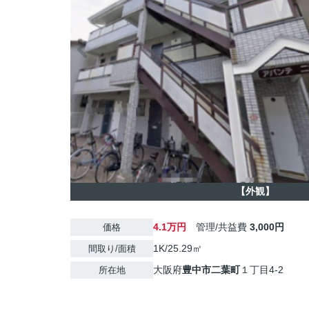
【外観】
4.1万円
管理/共益費
3,000円
価格
1K/25.29㎡
間取り/面積
大阪府
豊中市
二葉町
１丁目4-2
所在地