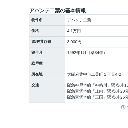
アバンテ二葉の基本情報
物件名
アバンテ二葉
価格
4.1万円
管理/共益費
3,000円
築年月
1992年1月（築34年）
総戸数
-
所在地
大阪府
豊中市
二葉町
１丁目4-2
交通
阪急神戸本線
「
神崎川
」駅 徒歩1
阪急宝塚本線
「
庄内
」駅 徒歩28
阪急宝塚本線
「
三国
」駅 徒歩26