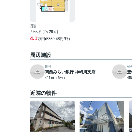
2階
7.65坪 (25.29㎡)
4.1
万円(5359.48円/坪)
周辺施設
銀行
郵
関西みらい銀行 神崎川支店
豊
411ｍ（6分）
4
近隣の物件