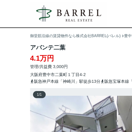
御堂筋沿線の賃貸物件なら株式会社BARREL(バレル)
豊中
アバンテ二葉
4.1万円
管理/共益費 3,000円
大阪府
豊中市
二葉町
１丁目4-2
阪急神戸本線「神崎川」駅徒歩13分
阪急宝塚本線「
1
/
1