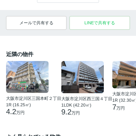
メールで共有する
LINEで共有する
近隣の物件
大阪市淀川
大阪市淀川区三国本町２丁目
大阪市淀川区西三国４丁目
1R (32.30㎡
1R (16.25㎡)
1LDK (42.20㎡)
7
万円
4.2
9.2
万円
万円