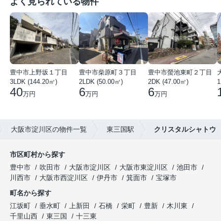
よく見られている物件
豊中市上野坂１丁目
豊中市柴原町３丁目
豊中市螢池東町２丁目
3LDK (144.20㎡)
2LDK (50.00㎡)
2DK (47.00㎡)
40
6
6
万円
万円
万円
大阪市淀川区の物件一覧
東三国駅
クリスタルシャトウ
市区町村から探す
豊中市
吹田市
大阪市淀川区
大阪市東淀川区
池田市
川西市
大阪市西淀川区
伊丹市
箕面市
宝塚市
町名から探す
江坂町
垂水町
上新田
石橋
栄町
豊新
木川東
千里山西
東三国
十三東