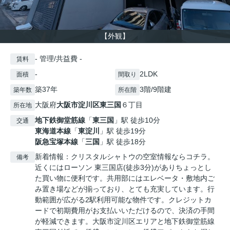
【外観】
- 管理/共益費 -
賃料
-
2LDK
面積
間取り
築37年
3階/9階建
築年数
所在階
大阪府
大阪市淀川区
東三国
６丁目
所在地
地下鉄御堂筋線
「
東三国
」駅 徒歩10分
交通
東海道本線
「
東淀川
」駅 徒歩19分
阪急宝塚本線
「
三国
」駅 徒歩18分
新着情報：クリスタルシャトウの空室情報ならコチラ。
備考
近くにはローソン 東三国店(徒歩3分)がありちょっとし
た買い物に便利です。共用部にはエレベータ・敷地内ご
み置き場などが揃っており、とても充実しています。行
動範囲が広がる2駅利用可能な物件です。クレジットカ
ードで初期費用がお支払いいただけるので、決済の手間
が軽減できます。大阪市淀川区エリアと地下鉄御堂筋線