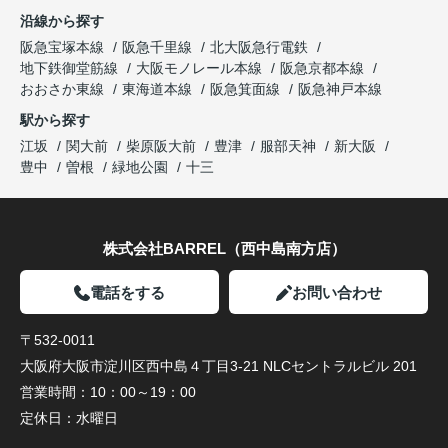
沿線から探す
阪急宝塚本線
阪急千里線
北大阪急行電鉄
地下鉄御堂筋線
大阪モノレール本線
阪急京都本線
おおさか東線
東海道本線
阪急箕面線
阪急神戸本線
駅から探す
江坂
関大前
柴原阪大前
豊津
服部天神
新大阪
豊中
曽根
緑地公園
十三
株式会社BARREL（西中島南方店）
電話をする
お問い合わせ
〒532-0011
大阪府大阪市淀川区西中島４丁目3-21 NLCセントラルビル 201
営業時間：
10：00～19：00
定休日：
水曜日