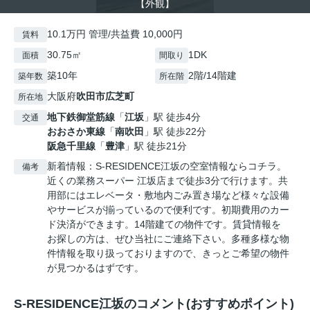
【外観】
10.1万円 管理/共益費 10,000円
賃料
30.75㎡
1DK
面積
間取り
築10年
2階/14階建
築年数
所在階
大阪府
吹田市
広芝町
所在地
地下鉄御堂筋線
「
江坂
」駅 徒歩4分
交通
おおさか東線
「
南吹田
」駅 徒歩22分
阪急千里線
「
豊津
」駅 徒歩21分
新着情報：S-RESIDENCE江坂の空室情報ならコチラ。
備考
近くの業務スーパー 江坂店まで徒歩3分で行けます。共
用部にはエレベータ・敷地内ごみ置き場など様々な設備
やサービスが揃っているので便利です。初期費用のカー
ド決済ができます。14階建ての物件です。賃貸情報を
お探しの方は、ぜひ当社にご連絡下さい。多種多様な物
件情報を取り扱っておりますので、きっとご希望の物件
が見つかるはずです。
S-RESIDENCE江坂のコメント(おすすめポイント)