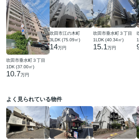
吹田市江の木町
吹田市垂水町３丁目
3LDK (75.09㎡)
1LDK (40.34㎡)
1
14
15.1
万円
万円
吹田市垂水町３丁目
1DK (37.00㎡)
10.7
万円
よく見られている物件