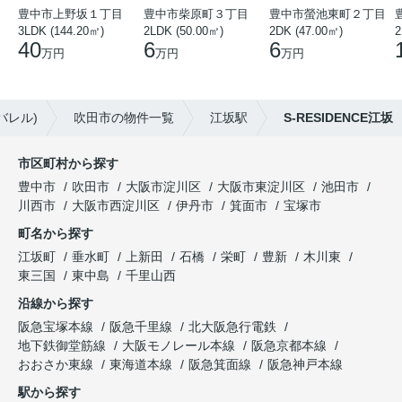
豊中市上野坂１丁目
豊中市柴原町３丁目
豊中市螢池東町２丁目
3LDK (144.20㎡)
2LDK (50.00㎡)
2DK (47.00㎡)
2
40
6
6
万円
万円
万円
バレル)
吹田市の物件一覧
江坂駅
S-RESIDENCE江坂
市区町村から探す
豊中市
吹田市
大阪市淀川区
大阪市東淀川区
池田市
川西市
大阪市西淀川区
伊丹市
箕面市
宝塚市
町名から探す
江坂町
垂水町
上新田
石橋
栄町
豊新
木川東
東三国
東中島
千里山西
沿線から探す
阪急宝塚本線
阪急千里線
北大阪急行電鉄
地下鉄御堂筋線
大阪モノレール本線
阪急京都本線
おおさか東線
東海道本線
阪急箕面線
阪急神戸本線
駅から探す