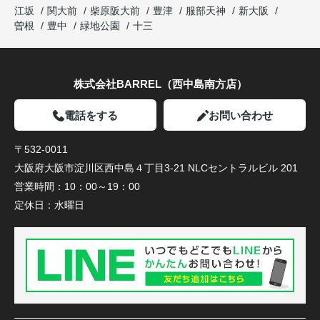
江坂
関大前
柴原阪大前
豊津
服部天神
新大阪
曽根
豊中
緑地公園
十三
株式会社BARREL（西中島南方店）
電話をする
お問い合わせ
〒532-0011
大阪府大阪市淀川区西中島４丁目3-21 NLCセントラルビル 201
営業時間：
10：00～19：00
定休日：
水曜日