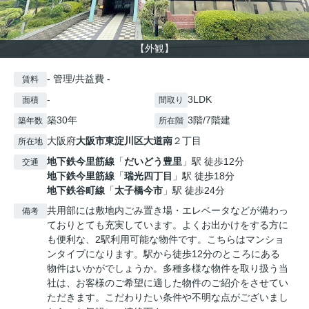
【外観】
- 管理/共益費 -
賃料
-
3LDK
面積
間取り
築30年
3階/7階建
築年数
所在階
大阪府
大阪市東淀川区
大道南
２丁目
所在地
地下鉄今里筋線
「
だいどう豊里
」駅 徒歩12分
交通
地下鉄今里筋線
「
瑞光四丁目
」駅 徒歩18分
地下鉄谷町線
「
太子橋今市
」駅 徒歩24分
共用部には敷地内ごみ置き場・エレベータなどが備わっ
備考
ておりとても充実しています。よくお出かけをする方に
も便利な、2駅利用可能な物件です。こちらはマンショ
ンタイプになります。駅から徒歩12分のところにある
物件はいかがでしょうか。多種多様な物件を取り扱う当
社は、お客様のご希望に適した物件のご紹介をさせてい
ただきます。こだわりたい条件や不明な点がございまし