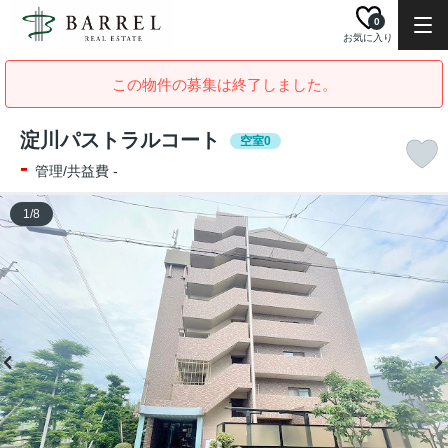
0
お気に入り
この物件の募集は終了しました。
淀川パストラルコート
空室0
-
管理/共益費 -
1
/
8