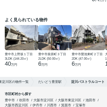
よく見られている物件
豊中市上野坂１丁目
豊中市柴原町３丁目
豊中市螢池東町２丁目
3LDK (144.20㎡)
2LDK (50.00㎡)
2DK (47.00㎡)
40
6
6
万円
万円
万円
東淀川区の物件一覧
だいどう豊里駅
淀川パストラルコート
市区町村から探す
豊中市
吹田市
大阪市淀川区
大阪市東淀川区
池田市
大阪市西淀川区
伊丹市
川西市
箕面市
宝塚市