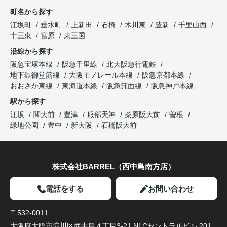
町名から探す
江坂町
垂水町
上新田
石橋
木川東
豊新
千里山西
十三東
宮原
東三国
沿線から探す
阪急宝塚本線
阪急千里線
北大阪急行電鉄
地下鉄御堂筋線
大阪モノレール本線
阪急京都本線
おおさか東線
東海道本線
阪急箕面線
阪急神戸本線
駅から探す
江坂
関大前
豊津
服部天神
柴原阪大前
曽根
緑地公園
豊中
新大阪
石橋阪大前
株式会社BARREL（西中島南方店）
電話をする
お問い合わせ
〒532-0011
大阪府大阪市淀川区西中島４丁目3-21 NLCセントラルビル 201