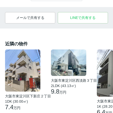
メールで共有する
LINEで共有する
近隣の物件
大阪市東淀川区西淡路３丁目
2LDK (43.13㎡)
9.8
万円
大阪市東淀川区下新庄２丁目
大阪市東
1DK (30.00㎡)
7.4
1K (28.2
万円
6.4
万円