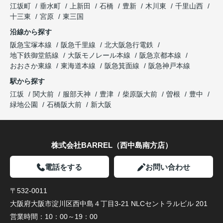
江坂町
垂水町
上新田
石橋
豊新
木川東
千里山西
十三東
宮原
東三国
沿線から探す
阪急宝塚本線
阪急千里線
北大阪急行電鉄
地下鉄御堂筋線
大阪モノレール本線
阪急京都本線
おおさか東線
東海道本線
阪急箕面線
阪急神戸本線
駅から探す
江坂
関大前
服部天神
豊津
柴原阪大前
曽根
豊中
緑地公園
石橋阪大前
新大阪
株式会社BARREL（西中島南方店）
電話をする
お問い合わせ
〒532-0011
大阪府大阪市淀川区西中島４丁目3-21 NLCセントラルビル 201
営業時間：
10：00～19：00