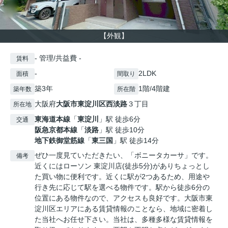
【外観】
- 管理/共益費 -
賃料
-
2LDK
面積
間取り
築3年
1階/4階建
築年数
所在階
大阪府
大阪市東淀川区
西淡路
３丁目
所在地
東海道本線
「
東淀川
」駅 徒歩6分
交通
阪急京都本線
「
淡路
」駅 徒歩10分
地下鉄御堂筋線
「
東三国
」駅 徒歩14分
ぜひ一度見ていただきたい、「ボニータカーサ」です。
備考
近くにはローソン 東淀川店(徒歩5分)がありちょっとし
た買い物に便利です。近くに駅が2つあるため、用途や
行き先に応じて駅を選べる物件です。駅から徒歩6分の
位置にある物件なので、アクセスも良好です。大阪市東
淀川区エリアにある賃貸情報のことなら、地域に密着し
た当社へお任せ下さい。当社は、多種多様な賃貸情報を