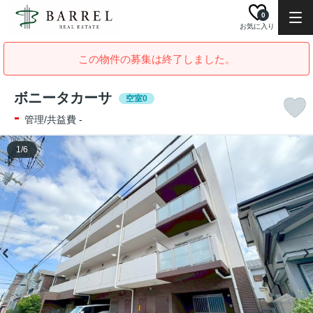
0
お気に入り
この物件の募集は終了しました。
ボニータカーサ
空室0
-
管理/共益費 -
1
/
6