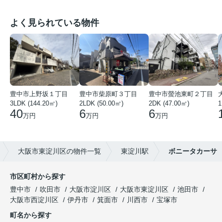
よく見られている物件
豊中市上野坂１丁目
豊中市柴原町３丁目
豊中市螢池東町２丁目
3LDK (144.20㎡)
2LDK (50.00㎡)
2DK (47.00㎡)
40
6
6
万円
万円
万円
大阪市東淀川区の物件一覧
東淀川駅
ボニータカーサ
市区町村から探す
豊中市
吹田市
大阪市淀川区
大阪市東淀川区
池田市
大阪市西淀川区
伊丹市
箕面市
川西市
宝塚市
町名から探す