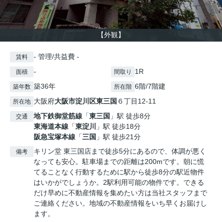
【外観】
- 管理/共益費 -
賃料
-
1R
面積
間取り
築36年
6階/7階建
築年数
所在階
大阪府
大阪市淀川区
東三国
６丁目12-11
所在地
地下鉄御堂筋線
「
東三国
」駅 徒歩8分
交通
東海道本線
「
東淀川
」駅 徒歩18分
阪急宝塚本線
「
三国
」駅 徒歩21分
キリン堂 東三国店まで徒歩5分にあるので、体調が悪く
備考
なっても安心。駐車場までの距離は200mです。朝に慌
てることなく行動するために駅から徒歩8分の駅近物件
はいかがでしょうか。2駅利用可能の物件です。できる
だけ早めに不動産情報を集めたい方は当社スタッフまで
ご連絡ください。地域の不動産情報をいち早くお届けし
ます。