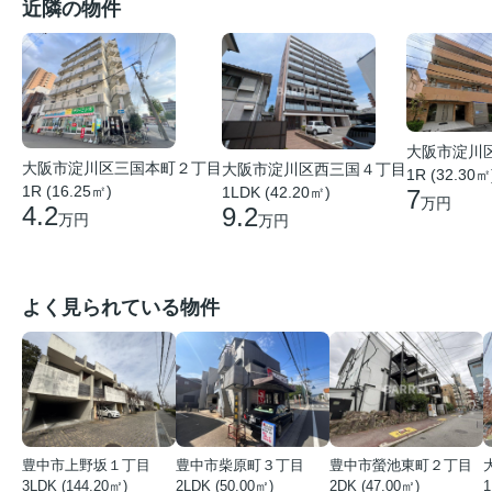
近隣の物件
大阪市淀川
大阪市淀川区三国本町２丁目
大阪市淀川区西三国４丁目
1R (32.30㎡
1R (16.25㎡)
1LDK (42.20㎡)
7
万円
4.2
9.2
万円
万円
よく見られている物件
豊中市上野坂１丁目
豊中市柴原町３丁目
豊中市螢池東町２丁目
3LDK (144.20㎡)
2LDK (50.00㎡)
2DK (47.00㎡)