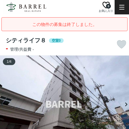
0
お気に入り
この物件の募集は終了しました。
シティライフ８
空室0
-
管理/共益費 -
1
/
4