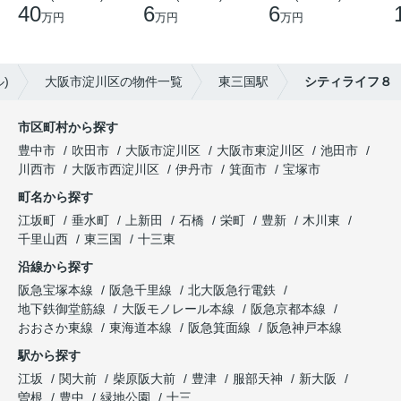
40
6
6
万円
万円
万円
)
大阪市淀川区の物件一覧
東三国駅
シティライフ８
市区町村から探す
豊中市
吹田市
大阪市淀川区
大阪市東淀川区
池田市
川西市
大阪市西淀川区
伊丹市
箕面市
宝塚市
町名から探す
江坂町
垂水町
上新田
石橋
栄町
豊新
木川東
千里山西
東三国
十三東
沿線から探す
阪急宝塚本線
阪急千里線
北大阪急行電鉄
地下鉄御堂筋線
大阪モノレール本線
阪急京都本線
おおさか東線
東海道本線
阪急箕面線
阪急神戸本線
駅から探す
江坂
関大前
柴原阪大前
豊津
服部天神
新大阪
曽根
豊中
緑地公園
十三