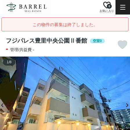
0
お気に入り
この物件の募集は終了しました。
フジパレス豊里中央公園Ⅱ番館
空室0
-
管理/共益費 -
1
/
8