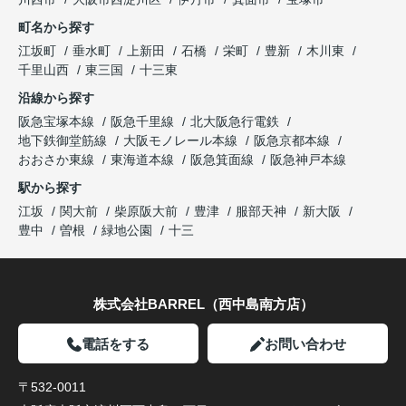
町名から探す
江坂町
垂水町
上新田
石橋
栄町
豊新
木川東
千里山西
東三国
十三東
沿線から探す
阪急宝塚本線
阪急千里線
北大阪急行電鉄
地下鉄御堂筋線
大阪モノレール本線
阪急京都本線
おおさか東線
東海道本線
阪急箕面線
阪急神戸本線
駅から探す
江坂
関大前
柴原阪大前
豊津
服部天神
新大阪
豊中
曽根
緑地公園
十三
株式会社BARREL（西中島南方店）
電話をする
お問い合わせ
〒532-0011