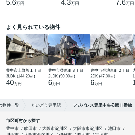
7.6
5.6
4.3
万円
万円
万円
よく見られている物件
豊中市上野坂１丁目
豊中市柴原町３丁目
豊中市螢池東町２丁目
3LDK (144.20㎡)
2LDK (50.00㎡)
2DK (47.00㎡)
40
6
6
万円
万円
万円
の物件一覧
だいどう豊里駅
フジパレス豊里中央公園Ⅱ番館
市区町村から探す
豊中市
吹田市
大阪市淀川区
大阪市東淀川区
池田市
川西市
大阪市西淀川区
伊丹市
箕面市
宝塚市