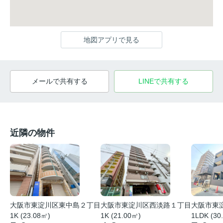
地図アプリで見る
メールで共有する
LINEで共有する
近隣の物件
大阪市東
大阪市東淀川区東中島２丁目
大阪市東淀川区西淡路１丁目
1LDK (30
1K (23.08㎡)
1K (21.00㎡)