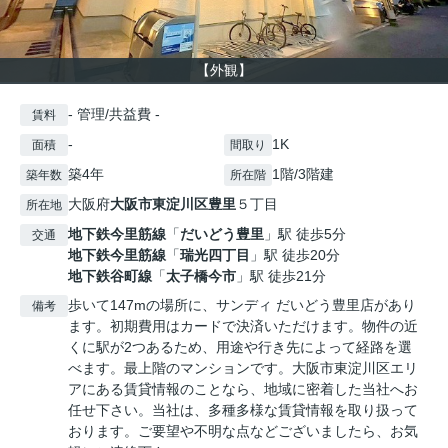
【外観】
- 管理/共益費 -
賃料
-
1K
面積
間取り
築4年
1階/3階建
築年数
所在階
大阪府
大阪市東淀川区
豊里
５丁目
所在地
地下鉄今里筋線
「
だいどう豊里
」駅 徒歩5分
交通
地下鉄今里筋線
「
瑞光四丁目
」駅 徒歩20分
地下鉄谷町線
「
太子橋今市
」駅 徒歩21分
歩いて147mの場所に、サンディ だいどう豊里店があり
備考
ます。初期費用はカードで決済いただけます。物件の近
くに駅が2つあるため、用途や行き先によって経路を選
べます。最上階のマンションです。大阪市東淀川区エリ
アにある賃貸情報のことなら、地域に密着した当社へお
任せ下さい。当社は、多種多様な賃貸情報を取り扱って
おります。ご要望や不明な点などございましたら、お気