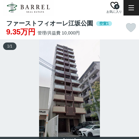
0
お気に入り
ファーストフィオーレ江坂公園
空室1
9.35万円
管理/共益費 10,000円
1
/
1