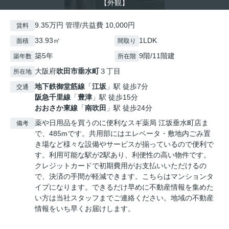
【外観】
9.35万円 管理/共益費 10,000円
賃料
33.93㎡
1LDK
面積
間取り
築5年
9階/11階建
築年数
所在階
大阪府
吹田市
垂水町
３丁目
所在地
地下鉄御堂筋線
「
江坂
」駅 徒歩7分
交通
阪急千里線
「
豊津
」駅 徒歩15分
おおさか東線
「
南吹田
」駅 徒歩24分
薬や日用品を買うのに便利なスギ薬局 江坂垂水町店ま
備考
で、485mです。共用部にはエレベータ・敷地内ごみ置
き場など様々な設備やサービスが揃っているので便利で
す。利用可能な駅が2駅あり、利便性の高い物件です。
クレジットカードで初期費用がお支払いいただけるの
で、決済の手間が軽減できます。こちらはマンションタ
イプになります。できるだけ早めに不動産情報を集めた
い方は当社スタッフまでご連絡ください。地域の不動産
情報をいち早くお届けします。