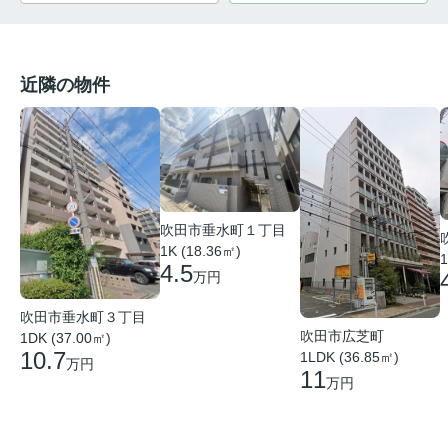
近隣の物件
吹田市垂水町１丁目
1K (18.36㎡)
1
4.5
万円
吹田市垂水町３丁目
吹田市広芝町
1DK (37.00㎡)
10.7
1LDK (36.85㎡)
万円
11
万円