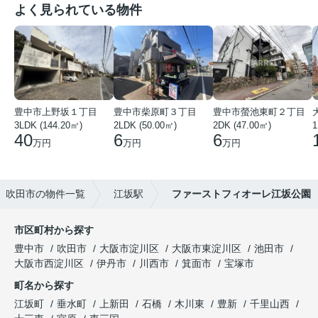
よく見られている物件
豊中市上野坂１丁目
豊中市柴原町３丁目
豊中市螢池東町２丁目
3LDK (144.20㎡)
2LDK (50.00㎡)
2DK (47.00㎡)
40
6
6
万円
万円
万円
吹田市の物件一覧
江坂駅
ファーストフィオーレ江坂公園
市区町村から探す
豊中市
吹田市
大阪市淀川区
大阪市東淀川区
池田市
大阪市西淀川区
伊丹市
川西市
箕面市
宝塚市
町名から探す
江坂町
垂水町
上新田
石橋
木川東
豊新
千里山西