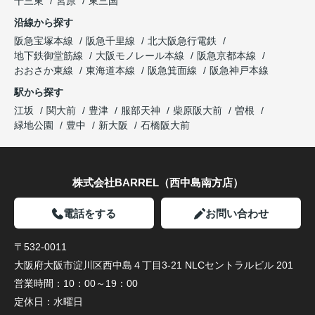
十三東
宮原
東三国
沿線から探す
阪急宝塚本線
阪急千里線
北大阪急行電鉄
地下鉄御堂筋線
大阪モノレール本線
阪急京都本線
おおさか東線
東海道本線
阪急箕面線
阪急神戸本線
駅から探す
江坂
関大前
豊津
服部天神
柴原阪大前
曽根
緑地公園
豊中
新大阪
石橋阪大前
株式会社BARREL（西中島南方店）
電話をする
お問い合わせ
〒532-0011
大阪府大阪市淀川区西中島４丁目3-21 NLCセントラルビル 201
営業時間：
10：00～19：00
定休日：
水曜日